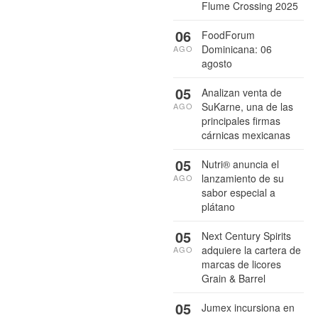
Flume Crossing 2025
06
FoodForum
Dominicana: 06
AGO
agosto
05
Analizan venta de
SuKarne, una de las
AGO
principales firmas
cárnicas mexicanas
05
Nutri® anuncia el
lanzamiento de su
AGO
sabor especial a
plátano
05
Next Century Spirits
adquiere la cartera de
AGO
marcas de licores
Grain & Barrel
05
Jumex incursiona en