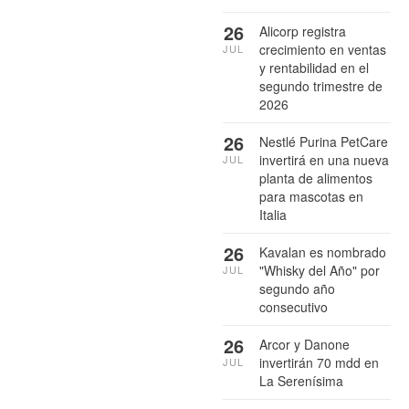
26
Alicorp registra
crecimiento en ventas
JUL
y rentabilidad en el
segundo trimestre de
2026
26
Nestlé Purina PetCare
invertirá en una nueva
JUL
planta de alimentos
para mascotas en
Italia
26
Kavalan es nombrado
"Whisky del Año" por
JUL
segundo año
consecutivo
26
Arcor y Danone
invertirán 70 mdd en
JUL
La Serenísima