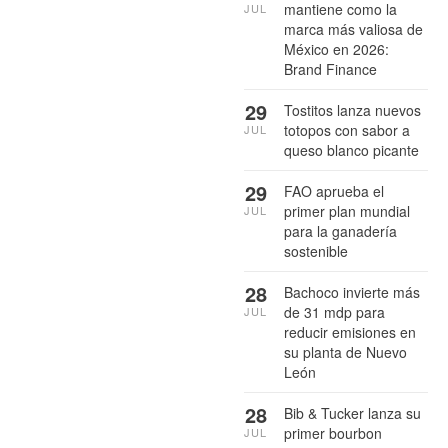
mantiene como la
JUL
marca más valiosa de
México en 2026:
Brand Finance
29
Tostitos lanza nuevos
totopos con sabor a
JUL
queso blanco picante
29
FAO aprueba el
primer plan mundial
JUL
para la ganadería
sostenible
28
Bachoco invierte más
de 31 mdp para
JUL
reducir emisiones en
su planta de Nuevo
León
28
Bib & Tucker lanza su
primer bourbon
JUL