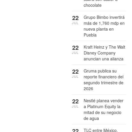
chocolate
22
Grupo Bimbo invertirá
más de 1,760 mdp en
JUL
nueva planta en
Puebla
22
Kraft Heinz y The Walt
Disney Company
JUL
anuncian una alianza
22
Gruma publica su
reporte financiero del
JUL
segundo trimestre de
2026
22
Nestlé planea vender
a Platinum Equity la
JUL
mitad de su negocio
de agua
22
TLC entre México,