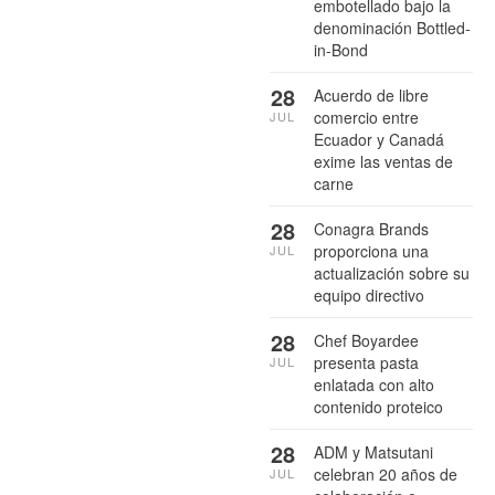
embotellado bajo la
denominación Bottled-
in-Bond
28
Acuerdo de libre
comercio entre
JUL
Ecuador y Canadá
exime las ventas de
carne
28
Conagra Brands
proporciona una
JUL
actualización sobre su
equipo directivo
28
Chef Boyardee
presenta pasta
JUL
enlatada con alto
contenido proteico
28
ADM y Matsutani
celebran 20 años de
JUL