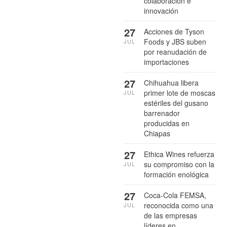
colaboración e
innovación
27
Acciones de Tyson
Foods y JBS suben
JUL
por reanudación de
importaciones
27
Chihuahua libera
primer lote de moscas
JUL
estériles del gusano
barrenador
producidas en
Chiapas
27
Ethica Wines refuerza
su compromiso con la
JUL
formación enológica
27
Coca-Cola FEMSA,
reconocida como una
JUL
de las empresas
líderes en