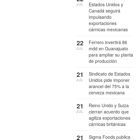
Estados Unidos y
JUL
Canadá seguirá
impulsando
exportaciones
cárnicas mexicanas
22
Ferrero invertirá 86
mdd en Guanajuato
JUL
para ampliar su planta
de producción
21
Sindicato de Estados
Unidos pide imponer
JUL
arancel del 75% a la
cerveza mexicana
21
Reino Unido y Suiza
cierran acuerdo que
JUL
agiliza exportaciones
cárnicas británicas
21
Sigma Foods publica