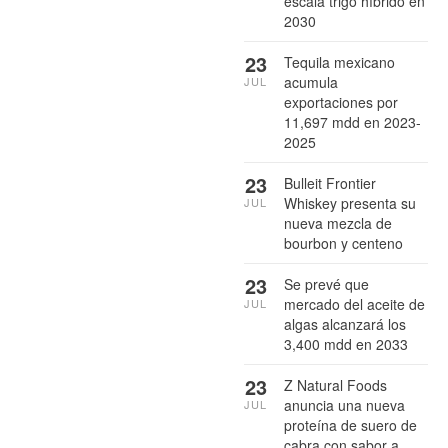
escala trigo híbrido en
2030
23
Tequila mexicano
acumula
JUL
exportaciones por
11,697 mdd en 2023-
2025
23
Bulleit Frontier
Whiskey presenta su
JUL
nueva mezcla de
bourbon y centeno
23
Se prevé que
mercado del aceite de
JUL
algas alcanzará los
3,400 mdd en 2033
23
Z Natural Foods
anuncia una nueva
JUL
proteína de suero de
cabra con sabor a