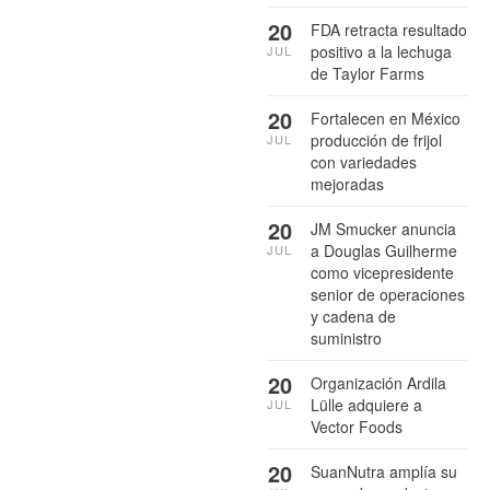
20
FDA retracta resultado
positivo a la lechuga
JUL
de Taylor Farms
20
Fortalecen en México
producción de frijol
JUL
con variedades
mejoradas
20
JM Smucker anuncia
a Douglas Guilherme
JUL
como vicepresidente
senior de operaciones
y cadena de
suministro
20
Organización Ardila
Lülle adquiere a
JUL
Vector Foods
20
SuanNutra amplía su