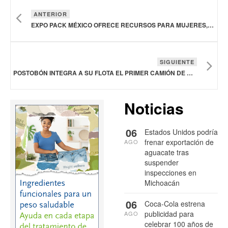
ANTERIOR
EXPO PACK MÉXICO OFRECE RECURSOS PARA MUJERES, AL IMPULSAR EL CRECIMIENTO DE LA PACKAGING AND PROCESSING WOMEN’S LEADERSHIP NETWORK EN LATAM
SIGUIENTE
POSTOBÓN INTEGRA A SU FLOTA EL PRIMER CAMIÓN DE REPARTO URBANO A GAS NATURAL
Noticias
06
Estados Unidos podría
frenar exportación de
AGO
aguacate tras
suspender
inspecciones en
Michoacán
06
Coca-Cola estrena
publicidad para
AGO
celebrar 100 años de