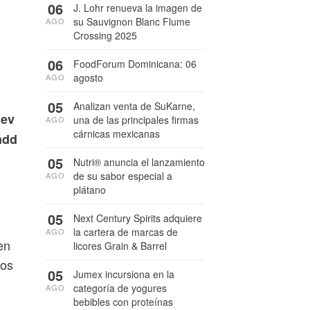
06
J. Lohr renueva la imagen de
su Sauvignon Blanc Flume
AGO
Crossing 2025
06
FoodForum Dominicana: 06
agosto
AGO
05
Analizan venta de SuKarne,
Bev
una de las principales firmas
AGO
cárnicas mexicanas
mdd
05
Nutri® anuncia el lanzamiento
de su sabor especial a
AGO
plátano
05
Next Century Spirits adquiere
la cartera de marcas de
AGO
en
licores Grain & Barrel
sos
05
Jumex incursiona en la
categoría de yogures
AGO
bebibles con proteínas