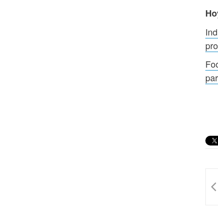
Ho
Ind
pr
Foo
par