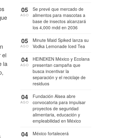
os
05
Se prevé que mercado de
alimentos para mascotas a
AGO
que
base de insectos alcanzará
los 4,000 mdd en 2036
05
Minute Maid Spiked lanza su
ón
Vodka Lemonade Iced Tea
AGO
 el
04
HEINEKEN México y Ecolana
 la
presentan campaña que
AGO
busca incentivar la
o,
separación y el reciclaje de
residuos
04
Fundación Alsea abre
convocatoria para impulsar
AGO
proyectos de seguridad
alimentaria, educación y
empleabilidad en México
04
México fortalecerá
a