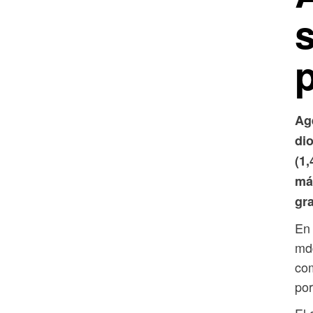
p
Ag
di
(1
má
gr
En 
mdd
com
por