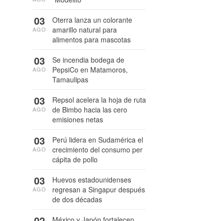
03
Oterra lanza un colorante
amarillo natural para
AGO
alimentos para mascotas
03
Se incendia bodega de
PepsiCo en Matamoros,
AGO
Tamaulipas
03
Repsol acelera la hoja de ruta
de Bimbo hacia las cero
AGO
emisiones netas
03
Perú lidera en Sudamérica el
crecimiento del consumo per
AGO
cápita de pollo
03
Huevos estadounidenses
regresan a Singapur después
AGO
de dos décadas
02
México y Japón fortalecen