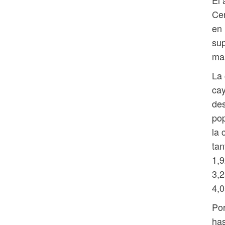
El 
Cen
en 
sup
mar
La 
cay
des
pop
la 
tan
1,9
3,2
4,
Por
has