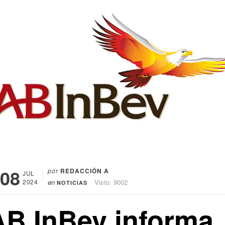
08
por
REDACCIÓN A
JUL
2024
en
Visto: 9002
NOTICIAS
AB InBev informa