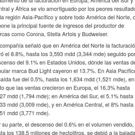
aumento de la facturación en Europa, América del Sur y
tral y África se vio amortiguado por los peores resultad
la región Asia-Pacífico y sobre todo América del Norte, 
one la principal fuente de ingresos del productor de
cas como Corona, Stella Artois y Budweiser.
compañía señaló que en América del Norte la facturaci
ó el 8.8%, hasta los 3,593 mdd (3,344 mde) seguido por
censo del 9.1% en Estados Unidos, dónde las ventas de
ular marca Bud Light cayeron el 13.7%. En Asia Pacífic
caída fue del 0.5%, hasta los 1,634 mdd (1,521 mde), en
to que las ventas crecieron en Europa, el 16.3% hasta
27 mdd (1,794 mde); en América del Sur, el 5.1% hasta
33 mdd (3,009 mde), y en América Central, el 8% hasta
051 mdd (3,771 mde).
 su parte, el descenso del 0.6% en el volumen vendido,
ta los 138.5 millones de hectolitros, se debió a la bajad