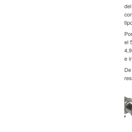
del
com
tip
Por
el 
4,9
e i
De 
res