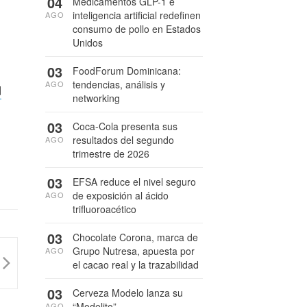
04
Medicamentos GLP-1 e
inteligencia artificial redefinen
AGO
consumo de pollo en Estados
Unidos
03
FoodForum Dominicana:
tendencias, análisis y
AGO
d
networking
03
Coca-Cola presenta sus
resultados del segundo
AGO
trimestre de 2026
03
EFSA reduce el nivel seguro
de exposición al ácido
AGO
trifluoroacético
03
Chocolate Corona, marca de
Grupo Nutresa, apuesta por
AGO
el cacao real y la trazabilidad
03
Cerveza Modelo lanza su
“Modelito”
AGO