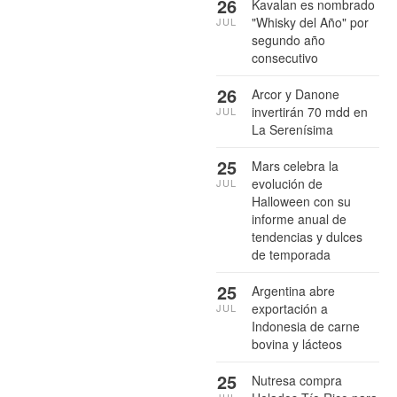
26
Kavalan es nombrado
"Whisky del Año" por
JUL
segundo año
consecutivo
26
Arcor y Danone
invertirán 70 mdd en
JUL
La Serenísima
25
Mars celebra la
evolución de
JUL
Halloween con su
informe anual de
tendencias y dulces
de temporada
25
Argentina abre
exportación a
JUL
Indonesia de carne
bovina y lácteos
25
Nutresa compra