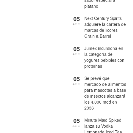
sabor especial a
plátano
05
Next Century Spirits
adquiere la cartera de
AGO
marcas de licores
Grain & Barrel
05
Jumex incursiona en
la categoría de
AGO
yogures bebibles con
proteínas
05
Se prevé que
mercado de alimentos
AGO
para mascotas a base
de insectos alcanzará
los 4,000 mdd en
2036
05
Minute Maid Spiked
lanza su Vodka
AGO
Lemonade Iced Tea