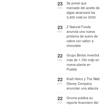
23
Se prevé que
mercado del aceite de
JUL
algas alcanzará los
3,400 mdd en 2033
23
Z Natural Foods
anuncia una nueva
JUL
proteína de suero de
cabra con sabor a
chocolate
22
Grupo Bimbo invertirá
más de 1,760 mdp en
JUL
nueva planta en
Puebla
22
Kraft Heinz y The Walt
Disney Company
JUL
anuncian una alianza
22
Gruma publica su
reporte financiero del
JUL