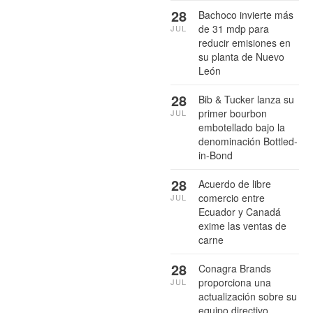
28
Bachoco invierte más
de 31 mdp para
JUL
reducir emisiones en
su planta de Nuevo
León
28
Bib & Tucker lanza su
primer bourbon
JUL
embotellado bajo la
denominación Bottled-
in-Bond
28
Acuerdo de libre
comercio entre
JUL
Ecuador y Canadá
exime las ventas de
carne
28
Conagra Brands
proporciona una
JUL
actualización sobre su
equipo directivo