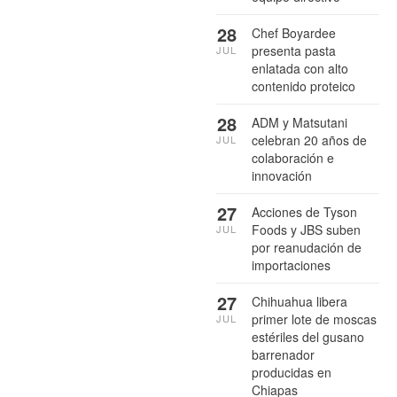
28
Chef Boyardee
presenta pasta
JUL
enlatada con alto
contenido proteico
28
ADM y Matsutani
celebran 20 años de
JUL
colaboración e
innovación
27
Acciones de Tyson
Foods y JBS suben
JUL
por reanudación de
importaciones
27
Chihuahua libera
primer lote de moscas
JUL
estériles del gusano
barrenador
producidas en
Chiapas