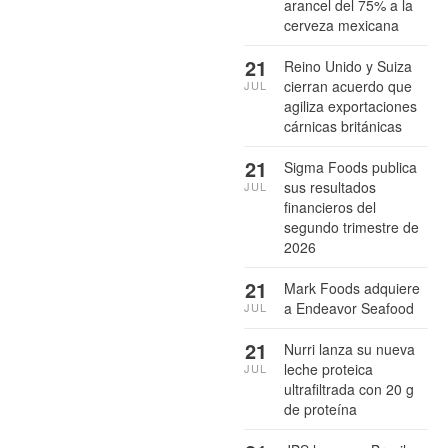
arancel del 75% a la
cerveza mexicana
21
Reino Unido y Suiza
cierran acuerdo que
JUL
agiliza exportaciones
cárnicas británicas
21
Sigma Foods publica
sus resultados
JUL
financieros del
segundo trimestre de
2026
21
Mark Foods adquiere
a Endeavor Seafood
JUL
21
Nurri lanza su nueva
leche proteica
JUL
ultrafiltrada con 20 g
de proteína