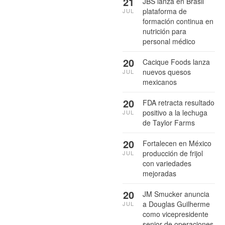
21
JBS lanza en Brasil
plataforma de
JUL
formación continua en
nutrición para
personal médico
20
Cacique Foods lanza
nuevos quesos
JUL
mexicanos
20
FDA retracta resultado
positivo a la lechuga
JUL
de Taylor Farms
20
Fortalecen en México
producción de frijol
JUL
con variedades
mejoradas
20
JM Smucker anuncia
a Douglas Guilherme
JUL
como vicepresidente
senior de operaciones