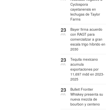
Cyclospora
cayetanensis en
lechugas de Taylor
Farms
23
Bayer firma acuerdo
con RAGT para
JUL
comercializar a gran
escala trigo híbrido en
2030
23
Tequila mexicano
acumula
JUL
exportaciones por
11,697 mdd en 2023-
2025
23
Bulleit Frontier
Whiskey presenta su
JUL
nueva mezcla de
bourbon y centeno