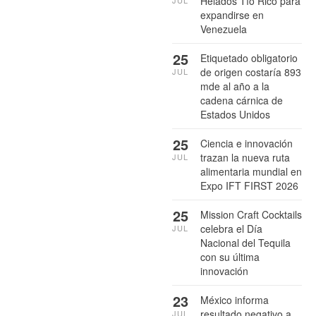
Helados Tío Rico para
JUL
expandirse en
Venezuela
25
Etiquetado obligatorio
de origen costaría 893
JUL
mde al año a la
cadena cárnica de
Estados Unidos
25
Ciencia e innovación
trazan la nueva ruta
JUL
alimentaria mundial en
Expo IFT FIRST 2026
25
Mission Craft Cocktails
celebra el Día
JUL
Nacional del Tequila
con su última
innovación
23
México informa
resultado negativo a
JUL