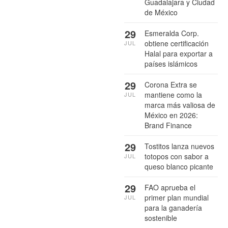
Guadalajara y Ciudad
de México
29
Esmeralda Corp.
obtiene certificación
JUL
Halal para exportar a
países islámicos
29
Corona Extra se
mantiene como la
JUL
marca más valiosa de
México en 2026:
Brand Finance
29
Tostitos lanza nuevos
totopos con sabor a
JUL
queso blanco picante
29
FAO aprueba el
primer plan mundial
JUL
para la ganadería
sostenible