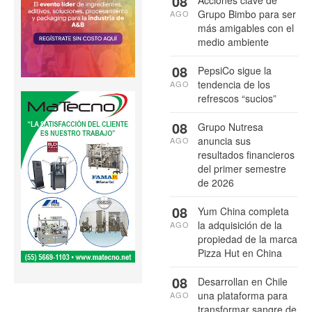
08
Acciones clave de
Grupo Bimbo para ser
AGO
más amigables con el
medio ambiente
08
PepsiCo sigue la
tendencia de los
AGO
refrescos “sucios”
08
Grupo Nutresa
anuncia sus
AGO
resultados financieros
del primer semestre
de 2026
08
Yum China completa
la adquisición de la
AGO
propiedad de la marca
Pizza Hut en China
08
Desarrollan en Chile
una plataforma para
AGO
transformar sangre de