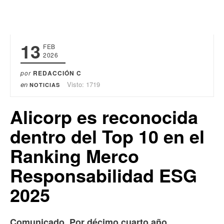
13
FEB
2026
por
REDACCIÓN C
en
Visto: 1719
NOTICIAS
Alicorp es reconocida
dentro del Top 10 en el
Ranking Merco
Responsabilidad ESG
2025
Comunicado.
Por décimo cuarto año