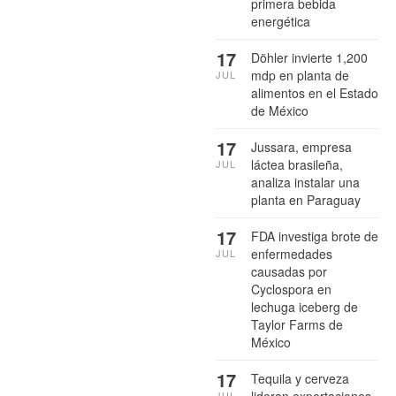
primera bebida
energética
17
Döhler invierte 1,200
mdp en planta de
JUL
alimentos en el Estado
de México
17
Jussara, empresa
láctea brasileña,
JUL
analiza instalar una
planta en Paraguay
17
FDA investiga brote de
enfermedades
JUL
causadas por
Cyclospora en
lechuga iceberg de
Taylor Farms de
México
17
Tequila y cerveza
JUL