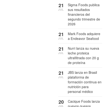
21
Sigma Foods publica
sus resultados
JUL
financieros del
segundo trimestre de
2026
21
Mark Foods adquiere
a Endeavor Seafood
JUL
21
Nurri lanza su nueva
leche proteica
JUL
ultrafiltrada con 20 g
de proteína
21
JBS lanza en Brasil
plataforma de
JUL
formación continua en
nutrición para
personal médico
20
Cacique Foods lanza
nuevos quesos
JUL