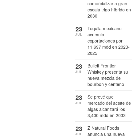
comercializar a gran
escala trigo híbrido en
2030
23
Tequila mexicano
acumula
JUL
exportaciones por
11,697 mdd en 2023-
2025
23
Bulleit Frontier
Whiskey presenta su
JUL
nueva mezcla de
bourbon y centeno
23
Se prevé que
mercado del aceite de
JUL
algas alcanzará los
3,400 mdd en 2033
23
Z Natural Foods
anuncia una nueva
JUL