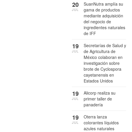
20
SuanNutra amplía su
gama de productos
JUL
mediante adquisición
del negocio de
ingredientes naturales
de IFF
19
Secretarías de Salud y
de Agricultura de
JUL
México colaboran en
investigación sobre
brote de Cyclospora
cayetanensis en
Estados Unidos
19
Alicorp realiza su
primer taller de
JUL
panadería
19
Oterra lanza
colorantes líquidos
JUL
azules naturales