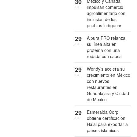
30
México y Canadá
impulsan comercio
JUL
agroalimentario con
inclusión de los
pueblos indígenas
29
Alpura PRO relanza
su línea alta en
JUL
proteína con una
rodada con causa
29
Wendy’s acelera su
crecimiento en México
JUL
con nuevos
restaurantes en
Guadalajara y Ciudad
de México
29
Esmeralda Corp.
obtiene certificación
JUL
Halal para exportar a
países islámicos