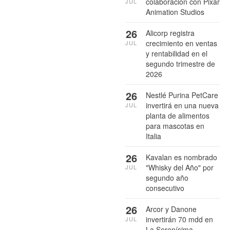
colaboración con Pixar
JUL
Animation Studios
26
Alicorp registra
crecimiento en ventas
JUL
y rentabilidad en el
segundo trimestre de
2026
26
Nestlé Purina PetCare
invertirá en una nueva
JUL
planta de alimentos
para mascotas en
Italia
26
Kavalan es nombrado
"Whisky del Año" por
JUL
segundo año
consecutivo
26
Arcor y Danone
invertirán 70 mdd en
JUL
La Serenísima