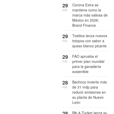
29
Corona Extra se
mantiene como la
JUL
marca más valiosa de
México en 2026:
Brand Finance
29
Tostitos lanza nuevos
totopos con sabor a
JUL
queso blanco picante
29
FAO aprueba el
primer plan mundial
JUL
para la ganadería
sostenible
28
Bachoco invierte más
de 31 mdp para
JUL
reducir emisiones en
su planta de Nuevo
León
28
Bib & Tucker lanza su