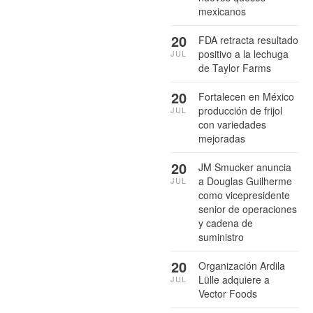
mexicanos
20
FDA retracta resultado
positivo a la lechuga
JUL
de Taylor Farms
20
Fortalecen en México
producción de frijol
JUL
con variedades
mejoradas
20
JM Smucker anuncia
a Douglas Guilherme
JUL
como vicepresidente
senior de operaciones
y cadena de
suministro
20
Organización Ardila
Lülle adquiere a
JUL
Vector Foods