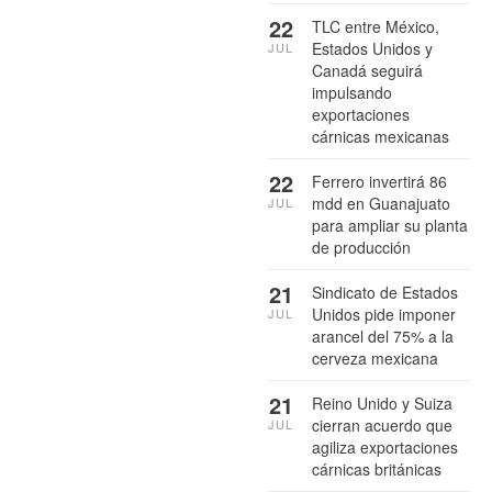
22
TLC entre México,
Estados Unidos y
JUL
Canadá seguirá
impulsando
exportaciones
cárnicas mexicanas
22
Ferrero invertirá 86
mdd en Guanajuato
JUL
para ampliar su planta
de producción
21
Sindicato de Estados
Unidos pide imponer
JUL
arancel del 75% a la
cerveza mexicana
21
Reino Unido y Suiza
cierran acuerdo que
JUL
agiliza exportaciones
cárnicas británicas