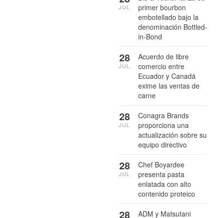
primer bourbon
JUL
embotellado bajo la
denominación Bottled-
in-Bond
28
Acuerdo de libre
comercio entre
JUL
Ecuador y Canadá
exime las ventas de
carne
28
Conagra Brands
proporciona una
JUL
actualización sobre su
equipo directivo
28
Chef Boyardee
presenta pasta
JUL
enlatada con alto
contenido proteico
28
ADM y Matsutani