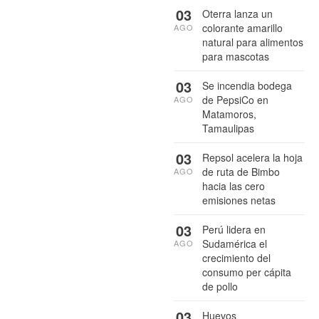
03
Oterra lanza un
colorante amarillo
AGO
natural para alimentos
para mascotas
03
Se incendia bodega
de PepsiCo en
AGO
Matamoros,
Tamaulipas
03
Repsol acelera la hoja
de ruta de Bimbo
AGO
hacia las cero
emisiones netas
03
Perú lidera en
Sudamérica el
AGO
crecimiento del
consumo per cápita
de pollo
03
Huevos