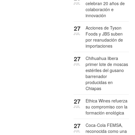
celebran 20 años de
JUL
colaboración e
innovación
27
Acciones de Tyson
Foods y JBS suben
JUL
por reanudación de
importaciones
27
Chihuahua libera
primer lote de moscas
JUL
estériles del gusano
barrenador
producidas en
Chiapas
27
Ethica Wines refuerza
su compromiso con la
JUL
formación enológica
27
Coca-Cola FEMSA,
reconocida como una
JUL