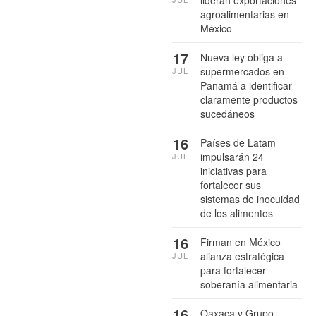
lideran exportaciones
agroalimentarias en
México
17
Nueva ley obliga a
supermercados en
JUL
Panamá a identificar
claramente productos
sucedáneos
16
Países de Latam
impulsarán 24
JUL
iniciativas para
fortalecer sus
sistemas de inocuidad
de los alimentos
16
Firman en México
alianza estratégica
JUL
para fortalecer
soberanía alimentaria
16
Oaxaca y Grupo