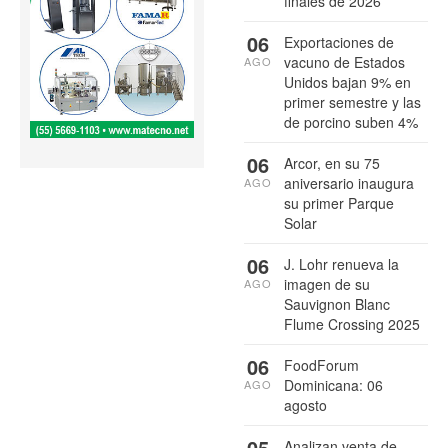
finales de 2026
06
Exportaciones de
vacuno de Estados
AGO
Unidos bajan 9% en
primer semestre y las
de porcino suben 4%
06
Arcor, en su 75
aniversario inaugura
AGO
su primer Parque
Solar
06
J. Lohr renueva la
imagen de su
AGO
Sauvignon Blanc
Flume Crossing 2025
06
FoodForum
Dominicana: 06
AGO
agosto
05
Analizan venta de