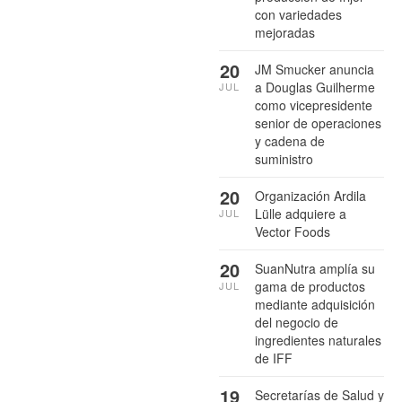
con variedades
mejoradas
20
JM Smucker anuncia
a Douglas Guilherme
JUL
como vicepresidente
senior de operaciones
y cadena de
suministro
20
Organización Ardila
Lülle adquiere a
JUL
Vector Foods
20
SuanNutra amplía su
gama de productos
JUL
mediante adquisición
del negocio de
ingredientes naturales
de IFF
19
Secretarías de Salud y