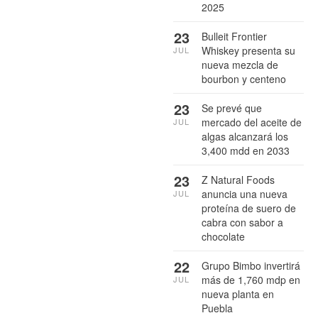
2025
23
Bulleit Frontier
Whiskey presenta su
JUL
nueva mezcla de
bourbon y centeno
23
Se prevé que
mercado del aceite de
JUL
algas alcanzará los
3,400 mdd en 2033
23
Z Natural Foods
anuncia una nueva
JUL
proteína de suero de
cabra con sabor a
chocolate
22
Grupo Bimbo invertirá
más de 1,760 mdp en
JUL
nueva planta en
Puebla