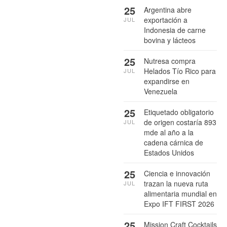
25
Argentina abre
exportación a
JUL
Indonesia de carne
bovina y lácteos
25
Nutresa compra
Helados Tío Rico para
JUL
expandirse en
Venezuela
25
Etiquetado obligatorio
de origen costaría 893
JUL
mde al año a la
cadena cárnica de
Estados Unidos
25
Ciencia e innovación
trazan la nueva ruta
JUL
alimentaria mundial en
Expo IFT FIRST 2026
25
Mission Craft Cocktails