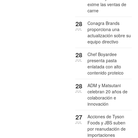
exime las ventas de
carne
28
Conagra Brands
proporciona una
JUL
actualización sobre su
equipo directivo
28
Chef Boyardee
presenta pasta
JUL
enlatada con alto
contenido proteico
28
ADM y Matsutani
celebran 20 años de
JUL
colaboración e
innovación
27
Acciones de Tyson
Foods y JBS suben
JUL
por reanudación de
importaciones