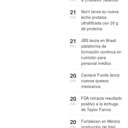
21
Nurri lanza su nueva
leche proteica
JUL
ultrafiltrada con 20 g
de proteína
21
JBS lanza en Brasil
plataforma de
JUL
formación continua en
nutrición para
personal médico
20
Cacique Foods lanza
nuevos quesos
JUL
mexicanos
20
FDA retracta resultado
positivo a la lechuga
JUL
de Taylor Farms
20
Fortalecen en México
producción de frijol
JUL