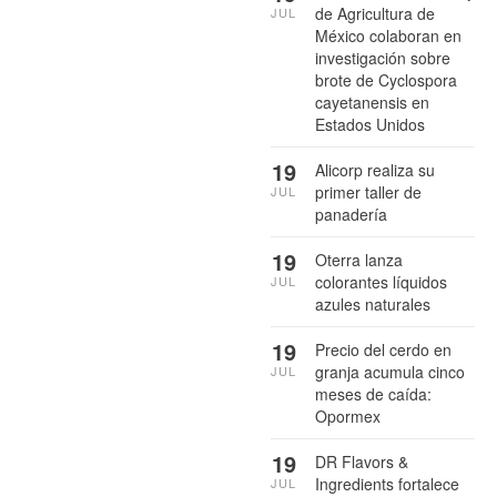
de Agricultura de
JUL
México colaboran en
investigación sobre
brote de Cyclospora
cayetanensis en
Estados Unidos
19
Alicorp realiza su
primer taller de
JUL
panadería
19
Oterra lanza
colorantes líquidos
JUL
azules naturales
19
Precio del cerdo en
granja acumula cinco
JUL
meses de caída:
Opormex
19
DR Flavors &
Ingredients fortalece
JUL