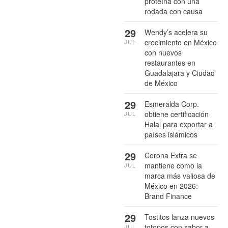
proteína con una
rodada con causa
29
Wendy’s acelera su
crecimiento en México
JUL
con nuevos
restaurantes en
Guadalajara y Ciudad
de México
29
Esmeralda Corp.
obtiene certificación
JUL
Halal para exportar a
países islámicos
29
Corona Extra se
mantiene como la
JUL
marca más valiosa de
México en 2026:
Brand Finance
29
Tostitos lanza nuevos
totopos con sabor a
JUL