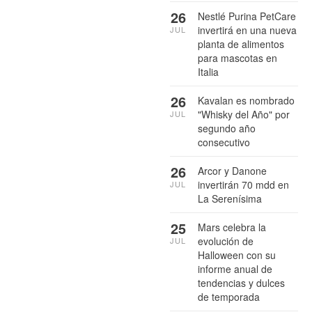
26
Nestlé Purina PetCare
invertirá en una nueva
JUL
planta de alimentos
para mascotas en
Italia
26
Kavalan es nombrado
"Whisky del Año" por
JUL
segundo año
consecutivo
26
Arcor y Danone
invertirán 70 mdd en
JUL
La Serenísima
25
Mars celebra la
evolución de
JUL
Halloween con su
informe anual de
tendencias y dulces
de temporada