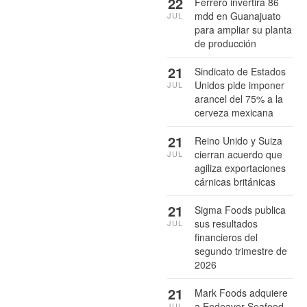
22
Ferrero invertirá 86
mdd en Guanajuato
JUL
para ampliar su planta
de producción
21
Sindicato de Estados
Unidos pide imponer
JUL
arancel del 75% a la
cerveza mexicana
21
Reino Unido y Suiza
cierran acuerdo que
JUL
agiliza exportaciones
cárnicas británicas
21
Sigma Foods publica
sus resultados
JUL
financieros del
segundo trimestre de
2026
21
Mark Foods adquiere
a Endeavor Seafood
JUL