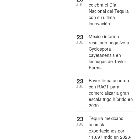
celebra el Día
JUL
Nacional del Tequila
con su última
innovación
23
México informa
resultado negativo a
JUL
Cyclospora
cayetanensis en
lechugas de Taylor
Farms
23
Bayer firma acuerdo
con RAGT para
JUL
comercializar a gran
escala trigo híbrido en
2030
23
Tequila mexicano
acumula
JUL
exportaciones por
11,697 mdd en 2023-