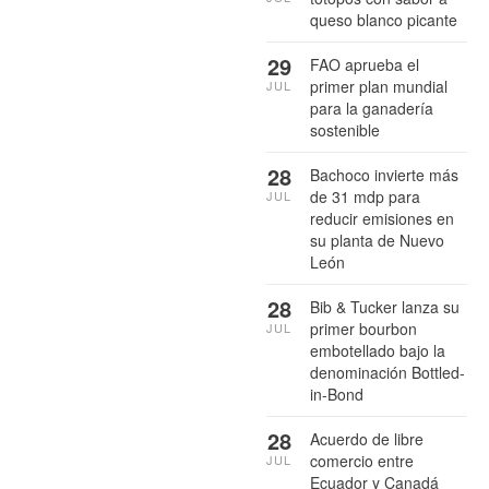
queso blanco picante
29
FAO aprueba el
primer plan mundial
JUL
para la ganadería
sostenible
28
Bachoco invierte más
de 31 mdp para
JUL
reducir emisiones en
su planta de Nuevo
León
28
Bib & Tucker lanza su
primer bourbon
JUL
embotellado bajo la
denominación Bottled-
in-Bond
28
Acuerdo de libre
comercio entre
JUL
Ecuador y Canadá