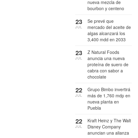
nueva mezcla de
bourbon y centeno
23
Se prevé que
mercado del aceite de
JUL
algas alcanzará los
3,400 mdd en 2033
23
Z Natural Foods
anuncia una nueva
JUL
proteína de suero de
cabra con sabor a
chocolate
22
Grupo Bimbo invertirá
más de 1,760 mdp en
JUL
nueva planta en
Puebla
22
Kraft Heinz y The Walt
Disney Company
JUL
anuncian una alianza