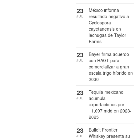
23
México informa
resultado negativo a
JUL
Cyclospora
cayetanensis en
lechugas de Taylor
Farms
23
Bayer firma acuerdo
con RAGT para
JUL
comercializar a gran
escala trigo híbrido en
2030
23
Tequila mexicano
acumula
JUL
exportaciones por
11,697 mdd en 2023-
2025
23
Bulleit Frontier
Whiskey presenta su
JUL