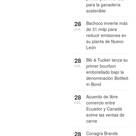
para la ganadería
sostenible
28
Bachoco invierte más
de 31 mdp para
JUL
reducir emisiones en
su planta de Nuevo
León
28
Bib & Tucker lanza su
primer bourbon
JUL
embotellado bajo la
denominación Bottled-
in-Bond
28
Acuerdo de libre
comercio entre
JUL
Ecuador y Canadá
exime las ventas de
carne
28
Conagra Brands