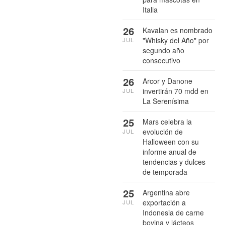
Italia
26
Kavalan es nombrado
"Whisky del Año" por
JUL
segundo año
consecutivo
26
Arcor y Danone
invertirán 70 mdd en
JUL
La Serenísima
25
Mars celebra la
evolución de
JUL
Halloween con su
informe anual de
tendencias y dulces
de temporada
25
Argentina abre
exportación a
JUL
Indonesia de carne
bovina y lácteos