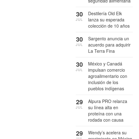
seguridad alimentaria
30
Destilería Old Elk
lanza su esperada
JUL
colección de 10 años
30
Sargento anuncia un
acuerdo para adquirir
JUL
La Terra Fina
30
México y Canadá
impulsan comercio
JUL
agroalimentario con
inclusión de los
pueblos indígenas
29
Alpura PRO relanza
su línea alta en
JUL
proteína con una
rodada con causa
29
Wendy’s acelera su
crecimiento en México
JUL