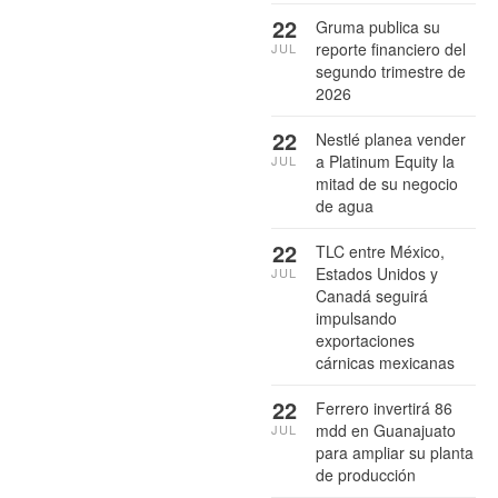
22
Gruma publica su
reporte financiero del
JUL
segundo trimestre de
2026
22
Nestlé planea vender
a Platinum Equity la
JUL
mitad de su negocio
de agua
22
TLC entre México,
Estados Unidos y
JUL
Canadá seguirá
impulsando
exportaciones
cárnicas mexicanas
22
Ferrero invertirá 86
mdd en Guanajuato
JUL
para ampliar su planta
de producción