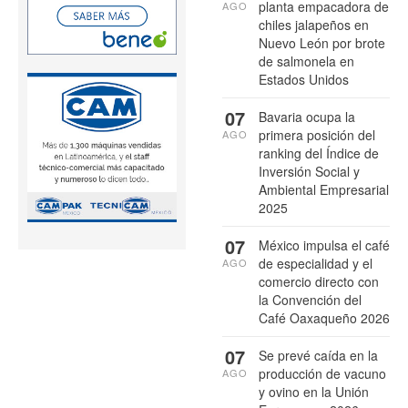
planta empacadora de
AGO
chiles jalapeños en
Nuevo León por brote
de salmonela en
Estados Unidos
07
Bavaria ocupa la
primera posición del
AGO
ranking del Índice de
Inversión Social y
Ambiental Empresarial
2025
07
México impulsa el café
de especialidad y el
AGO
comercio directo con
la Convención del
Café Oaxaqueño 2026
07
Se prevé caída en la
producción de vacuno
AGO
y ovino en la Unión