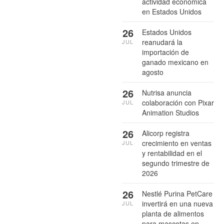
actividad económica
en Estados Unidos
26
Estados Unidos
reanudará la
JUL
importación de
ganado mexicano en
agosto
26
Nutrisa anuncia
colaboración con Pixar
JUL
Animation Studios
26
Alicorp registra
crecimiento en ventas
JUL
y rentabilidad en el
segundo trimestre de
2026
26
Nestlé Purina PetCare
invertirá en una nueva
JUL
planta de alimentos
para mascotas en