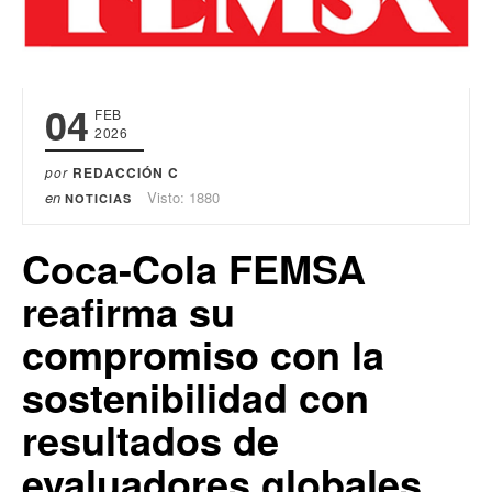
04
FEB
2026
por
REDACCIÓN C
en
Visto: 1880
NOTICIAS
Coca-Cola FEMSA
reafirma su
compromiso con la
sostenibilidad con
resultados de
evaluadores globales