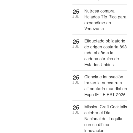
25
Nutresa compra
Helados Tío Rico para
JUL
expandirse en
Venezuela
25
Etiquetado obligatorio
de origen costaría 893
JUL
mde al año a la
cadena cárnica de
Estados Unidos
25
Ciencia e innovación
trazan la nueva ruta
JUL
alimentaria mundial en
Expo IFT FIRST 2026
25
Mission Craft Cocktails
celebra el Día
JUL
Nacional del Tequila
con su última
innovación