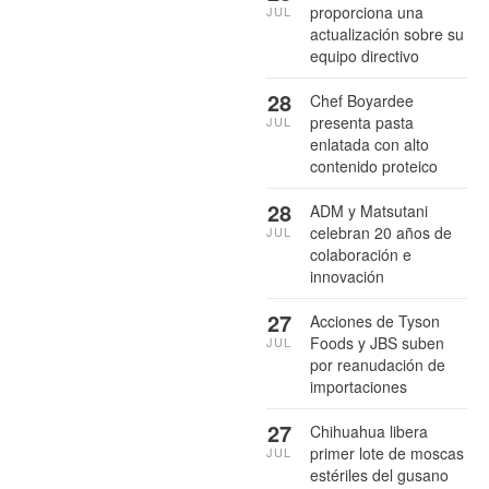
proporciona una
JUL
actualización sobre su
equipo directivo
28
Chef Boyardee
presenta pasta
JUL
enlatada con alto
contenido proteico
28
ADM y Matsutani
celebran 20 años de
JUL
colaboración e
innovación
27
Acciones de Tyson
Foods y JBS suben
JUL
por reanudación de
importaciones
27
Chihuahua libera
primer lote de moscas
JUL
estériles del gusano