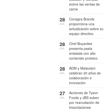
exime las ventas de
carne
28
Conagra Brands
proporciona una
JUL
actualización sobre su
equipo directivo
28
Chef Boyardee
presenta pasta
JUL
enlatada con alto
contenido proteico
28
ADM y Matsutani
celebran 20 años de
JUL
colaboración e
innovación
27
Acciones de Tyson
Foods y JBS suben
JUL
por reanudación de
importaciones