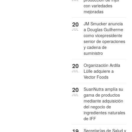
con variedades
mejoradas
20
JM Smucker anuncia
a Douglas Guilherme
JUL
como vicepresidente
senior de operaciones
y cadena de
suministro
20
Organización Ardila
Lülle adquiere a
JUL
Vector Foods
20
SuanNutra amplía su
gama de productos
JUL
mediante adquisición
del negocio de
ingredientes naturales
de IFF
19
Secretarías de Salud y