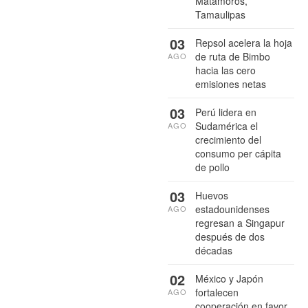
Matamoros,
Tamaulipas
03
Repsol acelera la hoja
de ruta de Bimbo
AGO
hacia las cero
emisiones netas
03
Perú lidera en
Sudamérica el
AGO
crecimiento del
consumo per cápita
de pollo
03
Huevos
estadounidenses
AGO
regresan a Singapur
después de dos
décadas
02
México y Japón
fortalecen
AGO
cooperación en favor