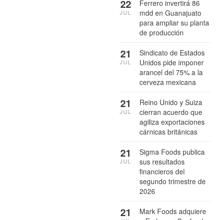
22
Ferrero invertirá 86
mdd en Guanajuato
JUL
para ampliar su planta
de producción
21
Sindicato de Estados
Unidos pide imponer
JUL
arancel del 75% a la
cerveza mexicana
21
Reino Unido y Suiza
cierran acuerdo que
JUL
agiliza exportaciones
cárnicas británicas
21
Sigma Foods publica
sus resultados
JUL
financieros del
segundo trimestre de
2026
21
Mark Foods adquiere