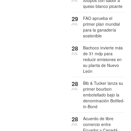
totopos con sabor a
JUL
queso blanco picante
29
FAO aprueba el
primer plan mundial
JUL
para la ganadería
sostenible
28
Bachoco invierte más
de 31 mdp para
JUL
reducir emisiones en
su planta de Nuevo
León
28
Bib & Tucker lanza su
primer bourbon
JUL
embotellado bajo la
denominación Bottled-
in-Bond
28
Acuerdo de libre
comercio entre
JUL
Ecuador y Canadá