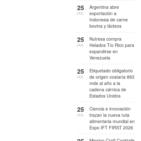
25
Argentina abre
exportación a
JUL
Indonesia de carne
bovina y lácteos
25
Nutresa compra
Helados Tío Rico para
JUL
expandirse en
Venezuela
25
Etiquetado obligatorio
de origen costaría 893
JUL
mde al año a la
cadena cárnica de
Estados Unidos
25
Ciencia e innovación
trazan la nueva ruta
JUL
alimentaria mundial en
Expo IFT FIRST 2026
25
Mission Craft Cocktails