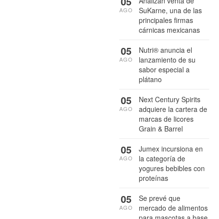
05
Analizan venta de
SuKarne, una de las
AGO
principales firmas
cárnicas mexicanas
05
Nutri® anuncia el
lanzamiento de su
AGO
sabor especial a
plátano
05
Next Century Spirits
adquiere la cartera de
AGO
marcas de licores
Grain & Barrel
05
Jumex incursiona en
la categoría de
AGO
yogures bebibles con
proteínas
05
Se prevé que
mercado de alimentos
AGO
para mascotas a base