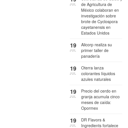
de Agricultura de
JUL
México colaboran en
investigación sobre
brote de Cyclospora
cayetanensis en
Estados Unidos
19
Alicorp realiza su
primer taller de
JUL
panadería
19
Oterra lanza
colorantes líquidos
JUL
azules naturales
19
Precio del cerdo en
granja acumula cinco
JUL
meses de caída:
Opormex
19
DR Flavors &
Ingredients fortalece
JUL