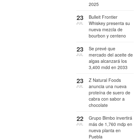
2025
23
Bulleit Frontier
Whiskey presenta su
JUL
nueva mezcla de
bourbon y centeno
23
Se prevé que
mercado del aceite de
JUL
algas alcanzará los
3,400 mdd en 2033
23
Z Natural Foods
anuncia una nueva
JUL
proteína de suero de
cabra con sabor a
chocolate
22
Grupo Bimbo invertirá
más de 1,760 mdp en
JUL
nueva planta en
Puebla