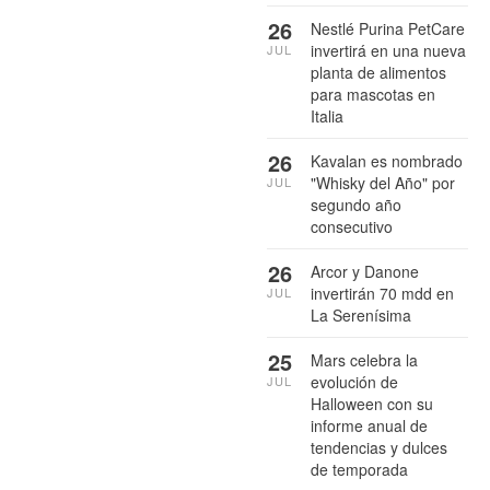
26
Nestlé Purina PetCare
invertirá en una nueva
JUL
planta de alimentos
para mascotas en
Italia
26
Kavalan es nombrado
"Whisky del Año" por
JUL
segundo año
consecutivo
26
Arcor y Danone
invertirán 70 mdd en
JUL
La Serenísima
25
Mars celebra la
evolución de
JUL
Halloween con su
informe anual de
tendencias y dulces
de temporada