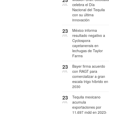
celebra el Día
JUL
Nacional del Tequila
con su última
innovación
23
México informa
resultado negativo a
JUL
Cyclospora
cayetanensis en
lechugas de Taylor
Farms
23
Bayer firma acuerdo
con RAGT para
JUL
comercializar a gran
escala trigo híbrido en
2030
23
Tequila mexicano
acumula
JUL
exportaciones por
11,697 mdd en 2023-