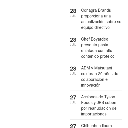
28
Conagra Brands
proporciona una
JUL
actualización sobre su
equipo directivo
28
Chef Boyardee
presenta pasta
JUL
enlatada con alto
contenido proteico
28
ADM y Matsutani
celebran 20 años de
JUL
colaboración e
innovación
27
Acciones de Tyson
Foods y JBS suben
JUL
por reanudación de
importaciones
27
Chihuahua libera