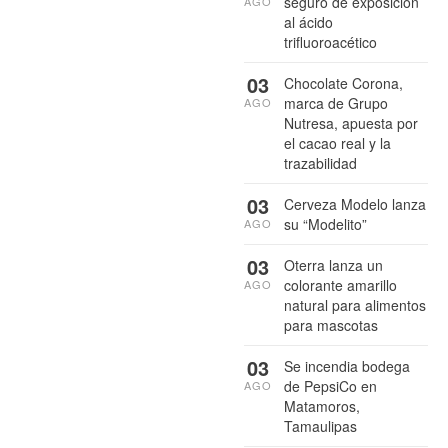
seguro de exposición
AGO
al ácido
trifluoroacético
03
Chocolate Corona,
marca de Grupo
AGO
Nutresa, apuesta por
el cacao real y la
trazabilidad
03
Cerveza Modelo lanza
su “Modelito”
AGO
03
Oterra lanza un
colorante amarillo
AGO
natural para alimentos
para mascotas
03
Se incendia bodega
de PepsiCo en
AGO
Matamoros,
Tamaulipas