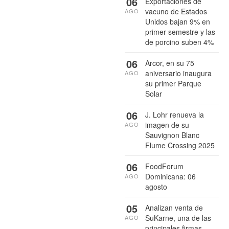
06
Exportaciones de
vacuno de Estados
AGO
Unidos bajan 9% en
primer semestre y las
de porcino suben 4%
06
Arcor, en su 75
aniversario inaugura
AGO
su primer Parque
Solar
06
J. Lohr renueva la
imagen de su
AGO
Sauvignon Blanc
Flume Crossing 2025
06
FoodForum
Dominicana: 06
AGO
agosto
05
Analizan venta de
SuKarne, una de las
AGO
principales firmas