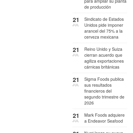
para ampliar su planta
de producción
21
Sindicato de Estados
Unidos pide imponer
JUL
arancel del 75% a la
cerveza mexicana
21
Reino Unido y Suiza
cierran acuerdo que
JUL
agiliza exportaciones
cárnicas británicas
21
Sigma Foods publica
sus resultados
JUL
financieros del
segundo trimestre de
2026
21
Mark Foods adquiere
a Endeavor Seafood
JUL