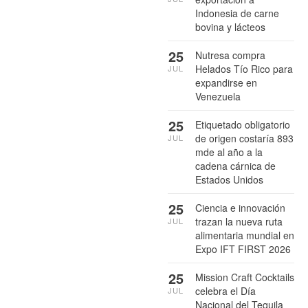
Indonesia de carne
bovina y lácteos
25
Nutresa compra
Helados Tío Rico para
JUL
expandirse en
Venezuela
25
Etiquetado obligatorio
de origen costaría 893
JUL
mde al año a la
cadena cárnica de
Estados Unidos
25
Ciencia e innovación
trazan la nueva ruta
JUL
alimentaria mundial en
Expo IFT FIRST 2026
25
Mission Craft Cocktails
celebra el Día
JUL
Nacional del Tequila