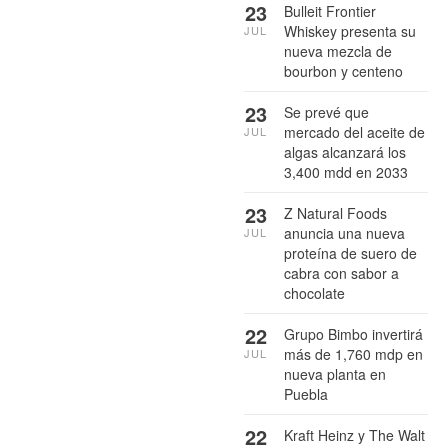
23
Bulleit Frontier
Whiskey presenta su
JUL
nueva mezcla de
bourbon y centeno
23
Se prevé que
mercado del aceite de
JUL
algas alcanzará los
3,400 mdd en 2033
23
Z Natural Foods
anuncia una nueva
JUL
proteína de suero de
cabra con sabor a
chocolate
22
Grupo Bimbo invertirá
más de 1,760 mdp en
JUL
nueva planta en
Puebla
22
Kraft Heinz y The Walt