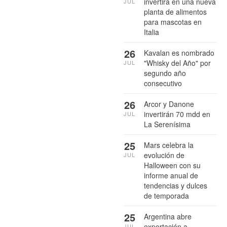
invertirá en una nueva
JUL
planta de alimentos
para mascotas en
Italia
26
Kavalan es nombrado
"Whisky del Año" por
JUL
segundo año
consecutivo
26
Arcor y Danone
invertirán 70 mdd en
JUL
La Serenísima
25
Mars celebra la
evolución de
JUL
Halloween con su
informe anual de
tendencias y dulces
de temporada
25
Argentina abre
exportación a
JUL