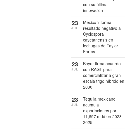
con su última
innovación
23
México informa
resultado negativo a
JUL
Cyclospora
cayetanensis en
lechugas de Taylor
Farms
23
Bayer firma acuerdo
con RAGT para
JUL
comercializar a gran
escala trigo híbrido en
2030
23
Tequila mexicano
acumula
JUL
exportaciones por
11,697 mdd en 2023-
2025