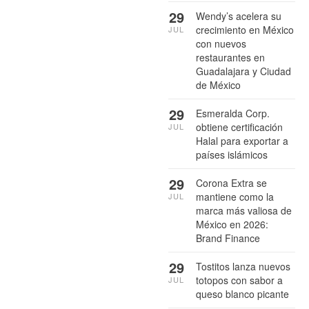
29
Wendy’s acelera su
crecimiento en México
JUL
con nuevos
restaurantes en
Guadalajara y Ciudad
de México
29
Esmeralda Corp.
obtiene certificación
JUL
Halal para exportar a
países islámicos
29
Corona Extra se
mantiene como la
JUL
marca más valiosa de
México en 2026:
Brand Finance
29
Tostitos lanza nuevos
totopos con sabor a
JUL
queso blanco picante