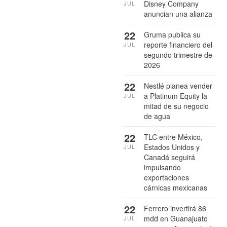
Disney Company
JUL
anuncian una alianza
22
Gruma publica su
reporte financiero del
JUL
segundo trimestre de
2026
22
Nestlé planea vender
a Platinum Equity la
JUL
mitad de su negocio
de agua
22
TLC entre México,
Estados Unidos y
JUL
Canadá seguirá
impulsando
exportaciones
cárnicas mexicanas
22
Ferrero invertirá 86
mdd en Guanajuato
JUL