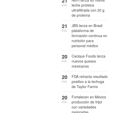
21
Nurri lanza su nueva
leche proteica
JUL
ultrafiltrada con 20 g
de proteína
21
JBS lanza en Brasil
plataforma de
JUL
formación continua en
nutrición para
personal médico
20
Cacique Foods lanza
nuevos quesos
JUL
mexicanos
20
FDA retracta resultado
positivo a la lechuga
JUL
de Taylor Farms
20
Fortalecen en México
producción de frijol
JUL
con variedades
mejoradas