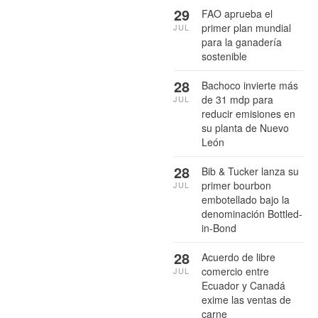
29
FAO aprueba el
primer plan mundial
JUL
para la ganadería
sostenible
28
Bachoco invierte más
de 31 mdp para
JUL
reducir emisiones en
su planta de Nuevo
León
28
Bib & Tucker lanza su
primer bourbon
JUL
embotellado bajo la
denominación Bottled-
in-Bond
28
Acuerdo de libre
comercio entre
JUL
Ecuador y Canadá
exime las ventas de
carne