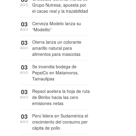
Grupo Nutresa, apuesta por
AGO
el cacao real y la trazabilidad
03
Cerveza Modelo lanza su
“Modelito”
AGO
03
Oterra lanza un colorante
amarillo natural para
AGO
alimentos para mascotas
03
Se incendia bodega de
PepsiCo en Matamoros,
AGO
Tamaulipas
03
Repsol acelera la hoja de ruta
de Bimbo hacia las cero
AGO
emisiones netas
03
Perú lidera en Sudamérica el
crecimiento del consumo per
AGO
cápita de pollo