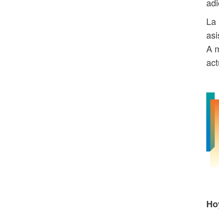
adi
La 
asi
A m
act
Ho