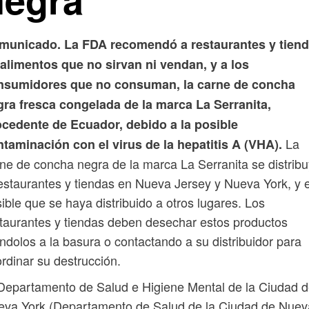
municado. La FDA recomendó a restaurantes y tien
alimentos que no sirvan ni vendan, y a los
nsumidores que no consuman, la carne de concha
gra fresca congelada de la marca La Serranita,
ocedente de Ecuador, debido a la posible
La
taminación con el virus de la hepatitis A (VHA).
ne de concha negra de la marca La Serranita se distrib
estaurantes y tiendas en Nueva Jersey y Nueva York, y 
ible que se haya distribuido a otros lugares. Los
taurantes y tiendas deben desechar estos productos
ándolos a la basura o contactando a su distribuidor para
rdinar su destrucción.
Departamento de Salud e Higiene Mental de la Ciudad 
eva York (Departamento de Salud de la Ciudad de Nuev