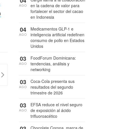
04
a
en la cadena de valor para
AGO
fortalecer el sector del cacao
n
en Indonesia
04
Medicamentos GLP-1 e
inteligencia artificial redefinen
AGO
consumo de pollo en Estados
Unidos
03
FoodForum Dominicana:
tendencias, análisis y
AGO
networking
03
Coca-Cola presenta sus
resultados del segundo
AGO
trimestre de 2026
03
EFSA reduce el nivel seguro
de exposición al ácido
AGO
trifluoroacético
03
Chocolate Corona, marca de