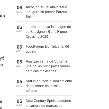
06
Arcor, en su 75 aniversario
inaugura su primer Parque
AGO
das
Solar
06
J. Lohr renueva la imagen de
su Sauvignon Blanc Flume
AGO
Crossing 2025
06
FoodForum Dominicana: 06
agosto
AGO
uyó
05
Analizan venta de SuKarne,
es
una de las principales firmas
AGO
cárnicas mexicanas
05
Nutri® anuncia el lanzamiento
de su sabor especial a
AGO
plátano
05
de
Next Century Spirits adquiere
la cartera de marcas de
AGO
a