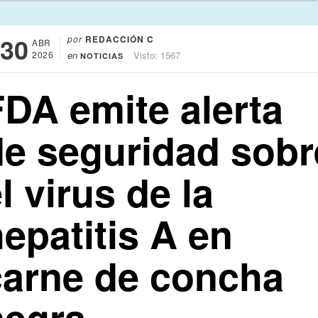
30
por
REDACCIÓN C
ABR
2026
en
Visto: 1567
NOTICIAS
FDA emite alerta
de seguridad sobr
l virus de la
epatitis A en
carne de concha
negra