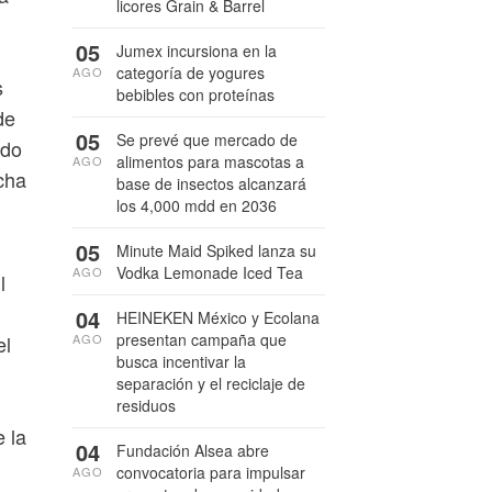
licores Grain & Barrel
05
Jumex incursiona en la
categoría de yogures
AGO
s
bebibles con proteínas
de
05
Se prevé que mercado de
ado
alimentos para mascotas a
AGO
cha
base de insectos alcanzará
los 4,000 mdd en 2036
05
Minute Maid Spiked lanza su
Vodka Lemonade Iced Tea
AGO
l
04
HEINEKEN México y Ecolana
presentan campaña que
el
AGO
busca incentivar la
separación y el reciclaje de
residuos
 la
04
Fundación Alsea abre
convocatoria para impulsar
AGO