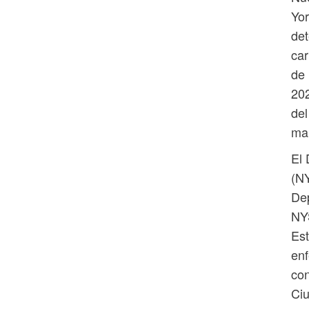
Yor
det
car
de 
202
del
mar
El 
(NY
Dep
NY
Est
enf
con
Ciu