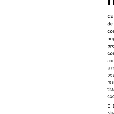
Co
de 
co
ne
pr
con
car
a r
pos
res
tir
coo
El 
Nu