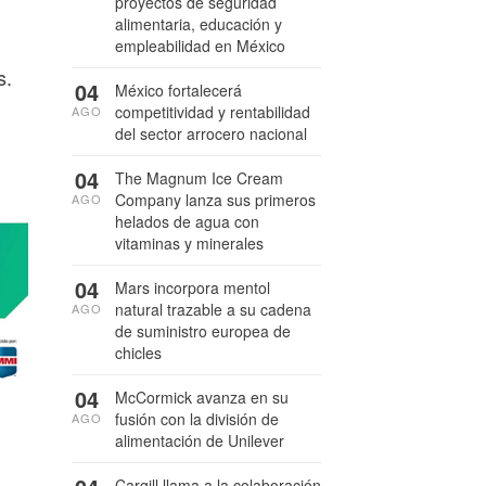
proyectos de seguridad
alimentaria, educación y
empleabilidad en México
s.
04
México fortalecerá
competitividad y rentabilidad
AGO
del sector arrocero nacional
04
The Magnum Ice Cream
Company lanza sus primeros
AGO
helados de agua con
vitaminas y minerales
04
Mars incorpora mentol
natural trazable a su cadena
AGO
de suministro europea de
chicles
04
McCormick avanza en su
fusión con la división de
AGO
alimentación de Unilever
Cargill llama a la colaboración