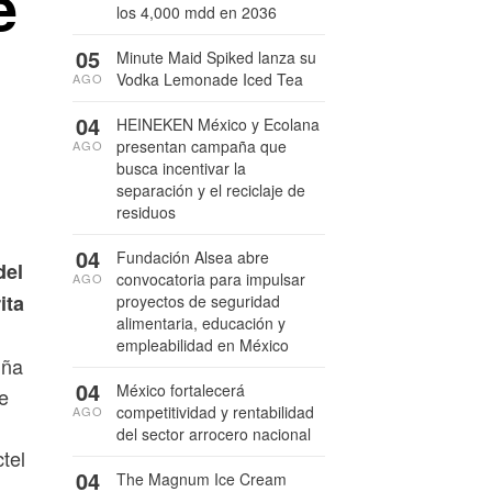
e
los 4,000 mdd en 2036
05
Minute Maid Spiked lanza su
Vodka Lemonade Iced Tea
AGO
04
HEINEKEN México y Ecolana
presentan campaña que
AGO
busca incentivar la
separación y el reciclaje de
residuos
04
Fundación Alsea abre
del
convocatoria para impulsar
AGO
ita
proyectos de seguridad
alimentaria, educación y
empleabilidad en México
iña
04
México fortalecerá
e
competitividad y rentabilidad
AGO
del sector arrocero nacional
tel
04
The Magnum Ice Cream