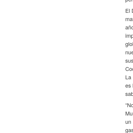
El 
may
año
imp
glo
nue
sus
Coc
La 
es 
sab
“No
Mun
un 
gas