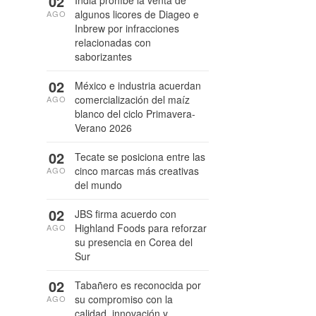
02
India prohíbe la venta de
algunos licores de Diageo e
AGO
Inbrew por infracciones
relacionadas con
saborizantes
02
México e industria acuerdan
comercialización del maíz
AGO
blanco del ciclo Primavera-
Verano 2026
02
Tecate se posiciona entre las
cinco marcas más creativas
AGO
del mundo
02
JBS firma acuerdo con
Highland Foods para reforzar
AGO
su presencia en Corea del
Sur
02
Tabañero es reconocida por
su compromiso con la
AGO
calidad, innovación y