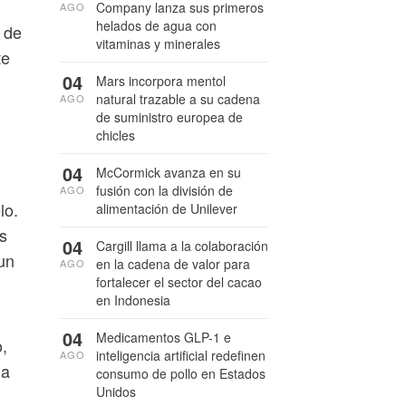
Company lanza sus primeros
AGO
helados de agua con
 de
vitaminas y minerales
te
04
Mars incorpora mentol
natural trazable a su cadena
AGO
de suministro europea de
chicles
04
McCormick avanza en su
fusión con la división de
AGO
lo.
alimentación de Unilever
s
04
Cargill llama a la colaboración
 un
en la cadena de valor para
AGO
fortalecer el sector del cacao
en Indonesia
04
Medicamentos GLP-1 e
,
inteligencia artificial redefinen
AGO
la
consumo de pollo en Estados
Unidos