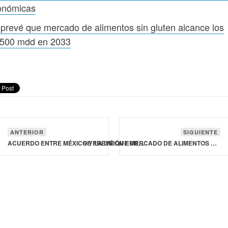
onómicas
prevé que mercado de alimentos sin gluten alcance los
,500 mdd en 2033
ANTERIOR
SIGUIENTE
ACUERDO ENTRE MÉXICO Y LA UNIÓN EUROPEA ABRE OPORTUNIDADES ECONÓMICAS
SE PREVÉ QUE MERCADO DE ALIMENTOS SIN GLUTEN ALCANCE LOS 11,500 MDD EN 2033