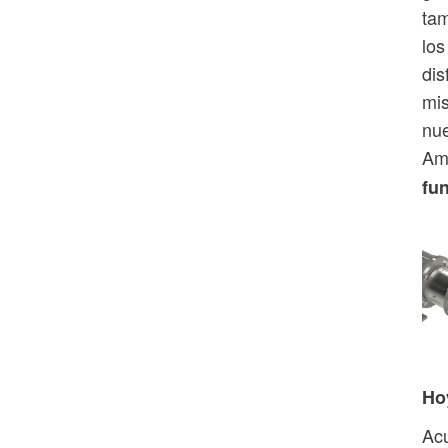
tam
los
dis
mis
nue
Ame
fu
Ho
Acu