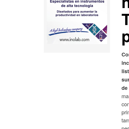
Co
in
lis
sur
de
mar
con
pri
tam
per