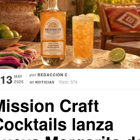
13
por
REDACCIÓN C
MAY
2026
en
Visto: 574
NOTICIAS
Mission Craft
ocktails lanza