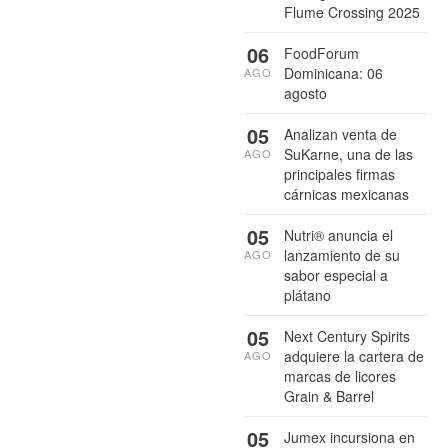
Flume Crossing 2025
06
FoodForum
Dominicana: 06
AGO
agosto
05
Analizan venta de
SuKarne, una de las
AGO
principales firmas
cárnicas mexicanas
05
Nutri® anuncia el
lanzamiento de su
AGO
sabor especial a
plátano
05
Next Century Spirits
adquiere la cartera de
AGO
marcas de licores
Grain & Barrel
05
Jumex incursiona en