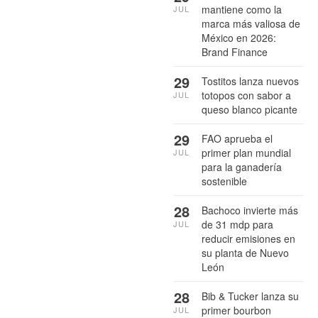
mantiene como la
JUL
marca más valiosa de
México en 2026:
Brand Finance
29
Tostitos lanza nuevos
totopos con sabor a
JUL
queso blanco picante
29
FAO aprueba el
primer plan mundial
JUL
para la ganadería
sostenible
28
Bachoco invierte más
de 31 mdp para
JUL
reducir emisiones en
su planta de Nuevo
León
28
Bib & Tucker lanza su
primer bourbon
JUL