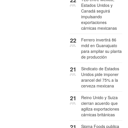
Estados Unidos y
JUL
Canadá seguirá
impulsando
exportaciones
cárnicas mexicanas
22
Ferrero invertirá 86
mdd en Guanajuato
JUL
para ampliar su planta
de producción
21
Sindicato de Estados
Unidos pide imponer
JUL
arancel del 75% a la
cerveza mexicana
21
Reino Unido y Suiza
cierran acuerdo que
JUL
agiliza exportaciones
cárnicas británicas
21
Sigma Foods publica