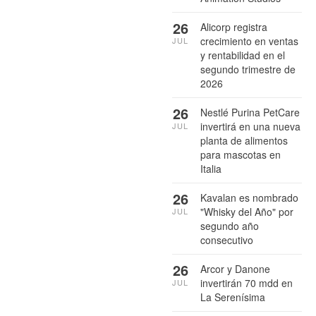
26
Alicorp registra
crecimiento en ventas
JUL
y rentabilidad en el
segundo trimestre de
2026
26
Nestlé Purina PetCare
invertirá en una nueva
JUL
planta de alimentos
para mascotas en
Italia
26
Kavalan es nombrado
"Whisky del Año" por
JUL
segundo año
consecutivo
26
Arcor y Danone
invertirán 70 mdd en
JUL
La Serenísima