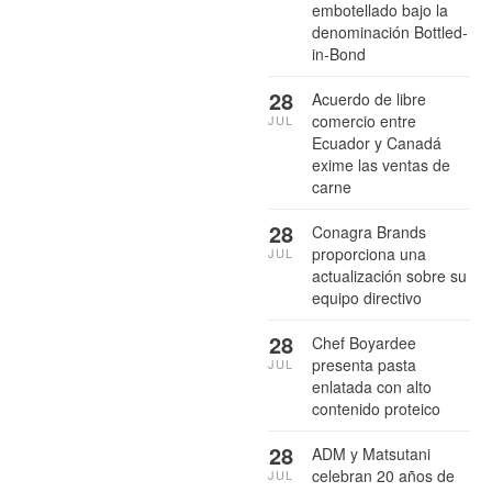
embotellado bajo la
denominación Bottled-
in-Bond
28
Acuerdo de libre
comercio entre
JUL
Ecuador y Canadá
exime las ventas de
carne
28
Conagra Brands
proporciona una
JUL
actualización sobre su
equipo directivo
28
Chef Boyardee
presenta pasta
JUL
enlatada con alto
contenido proteico
28
ADM y Matsutani
celebran 20 años de
JUL