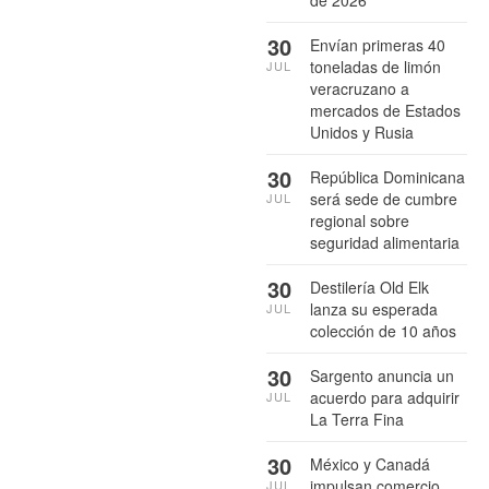
de 2026
30
Envían primeras 40
toneladas de limón
JUL
veracruzano a
mercados de Estados
Unidos y Rusia
30
República Dominicana
será sede de cumbre
JUL
regional sobre
seguridad alimentaria
30
Destilería Old Elk
lanza su esperada
JUL
colección de 10 años
30
Sargento anuncia un
acuerdo para adquirir
JUL
La Terra Fina
30
México y Canadá
impulsan comercio
JUL