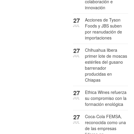
colaboración e
innovación
27
Acciones de Tyson
Foods y JBS suben
JUL
por reanudación de
importaciones
27
Chihuahua libera
primer lote de moscas
JUL
estériles del gusano
barrenador
producidas en
Chiapas
27
Ethica Wines refuerza
su compromiso con la
JUL
formación enológica
27
Coca-Cola FEMSA,
reconocida como una
JUL
de las empresas