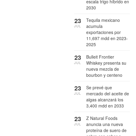
escala trigo híbrido en
2030
23
Tequila mexicano
acumula
JUL
exportaciones por
11,697 mdd en 2023-
2025
23
Bulleit Frontier
Whiskey presenta su
JUL
nueva mezcla de
bourbon y centeno
23
Se prevé que
mercado del aceite de
JUL
algas alcanzará los
3,400 mdd en 2033
23
Z Natural Foods
anuncia una nueva
JUL
proteína de suero de