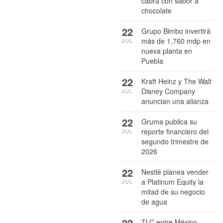
cabra con sabor a
chocolate
22
Grupo Bimbo invertirá
más de 1,760 mdp en
JUL
nueva planta en
Puebla
22
Kraft Heinz y The Walt
Disney Company
JUL
anuncian una alianza
22
Gruma publica su
reporte financiero del
JUL
segundo trimestre de
2026
22
Nestlé planea vender
a Platinum Equity la
JUL
mitad de su negocio
de agua
22
TLC entre México,