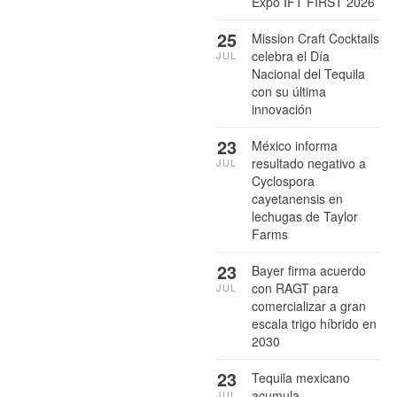
Expo IFT FIRST 2026
25
Mission Craft Cocktails
celebra el Día
JUL
Nacional del Tequila
con su última
innovación
23
México informa
resultado negativo a
JUL
Cyclospora
cayetanensis en
lechugas de Taylor
Farms
23
Bayer firma acuerdo
con RAGT para
JUL
comercializar a gran
escala trigo híbrido en
2030
23
Tequila mexicano
acumula
JUL