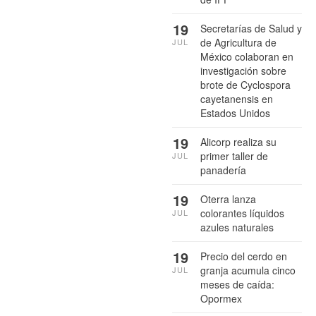
19
Secretarías de Salud y
de Agricultura de
JUL
México colaboran en
investigación sobre
brote de Cyclospora
cayetanensis en
Estados Unidos
19
Alicorp realiza su
primer taller de
JUL
panadería
19
Oterra lanza
colorantes líquidos
JUL
azules naturales
19
Precio del cerdo en
granja acumula cinco
JUL
meses de caída:
Opormex