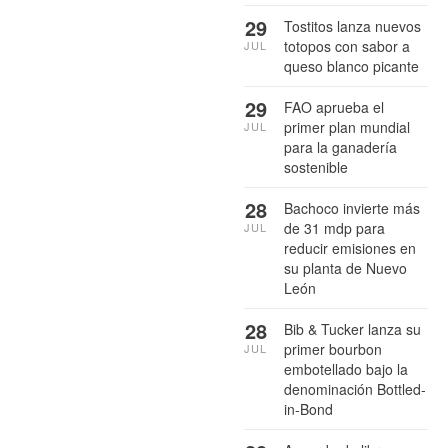
29
Tostitos lanza nuevos
totopos con sabor a
JUL
queso blanco picante
29
FAO aprueba el
primer plan mundial
JUL
para la ganadería
sostenible
28
Bachoco invierte más
de 31 mdp para
JUL
reducir emisiones en
su planta de Nuevo
León
28
Bib & Tucker lanza su
primer bourbon
JUL
embotellado bajo la
denominación Bottled-
in-Bond