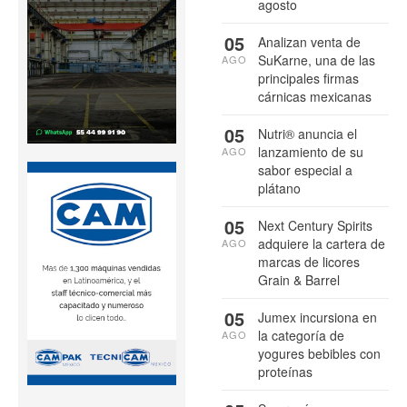
agosto
05
Analizan venta de
SuKarne, una de las
AGO
principales firmas
cárnicas mexicanas
05
Nutri® anuncia el
lanzamiento de su
AGO
sabor especial a
plátano
05
Next Century Spirits
adquiere la cartera de
AGO
marcas de licores
Grain & Barrel
05
Jumex incursiona en
la categoría de
AGO
yogures bebibles con
proteínas