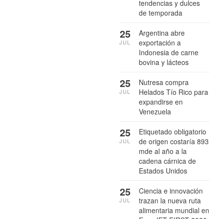
tendencias y dulces
de temporada
25
Argentina abre
exportación a
JUL
Indonesia de carne
bovina y lácteos
25
Nutresa compra
Helados Tío Rico para
JUL
expandirse en
Venezuela
25
Etiquetado obligatorio
de origen costaría 893
JUL
mde al año a la
cadena cárnica de
Estados Unidos
25
Ciencia e innovación
trazan la nueva ruta
JUL
alimentaria mundial en