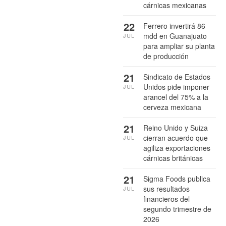
cárnicas mexicanas
22
Ferrero invertirá 86
mdd en Guanajuato
JUL
para ampliar su planta
de producción
21
Sindicato de Estados
Unidos pide imponer
JUL
arancel del 75% a la
cerveza mexicana
21
Reino Unido y Suiza
cierran acuerdo que
JUL
agiliza exportaciones
cárnicas británicas
21
Sigma Foods publica
sus resultados
JUL
financieros del
segundo trimestre de
2026