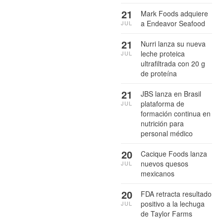
21
Mark Foods adquiere
a Endeavor Seafood
JUL
21
Nurri lanza su nueva
leche proteica
JUL
ultrafiltrada con 20 g
de proteína
21
JBS lanza en Brasil
plataforma de
JUL
formación continua en
nutrición para
personal médico
20
Cacique Foods lanza
nuevos quesos
JUL
mexicanos
20
FDA retracta resultado
positivo a la lechuga
JUL
de Taylor Farms