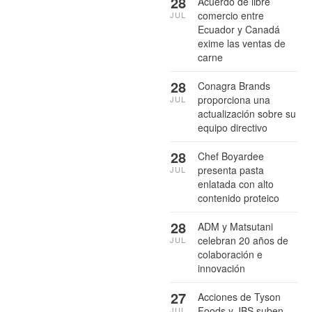
28
Acuerdo de libre
comercio entre
JUL
Ecuador y Canadá
exime las ventas de
carne
28
Conagra Brands
proporciona una
JUL
actualización sobre su
equipo directivo
28
Chef Boyardee
presenta pasta
JUL
enlatada con alto
contenido proteico
28
ADM y Matsutani
celebran 20 años de
JUL
colaboración e
innovación
27
Acciones de Tyson
Foods y JBS suben
JUL