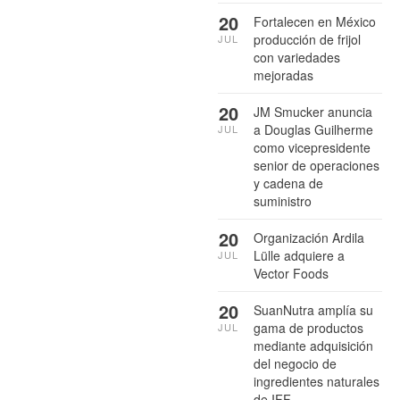
20
Fortalecen en México
producción de frijol
JUL
con variedades
mejoradas
20
JM Smucker anuncia
a Douglas Guilherme
JUL
como vicepresidente
senior de operaciones
y cadena de
suministro
20
Organización Ardila
Lülle adquiere a
JUL
Vector Foods
20
SuanNutra amplía su
gama de productos
JUL
mediante adquisición
del negocio de
ingredientes naturales
de IFF