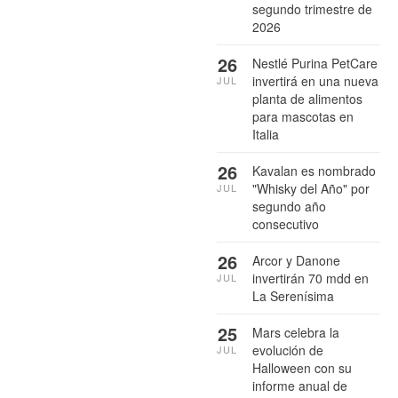
segundo trimestre de
2026
26
Nestlé Purina PetCare
invertirá en una nueva
JUL
planta de alimentos
para mascotas en
Italia
26
Kavalan es nombrado
"Whisky del Año" por
JUL
segundo año
consecutivo
26
Arcor y Danone
invertirán 70 mdd en
JUL
La Serenísima
25
Mars celebra la
evolución de
JUL
Halloween con su
informe anual de