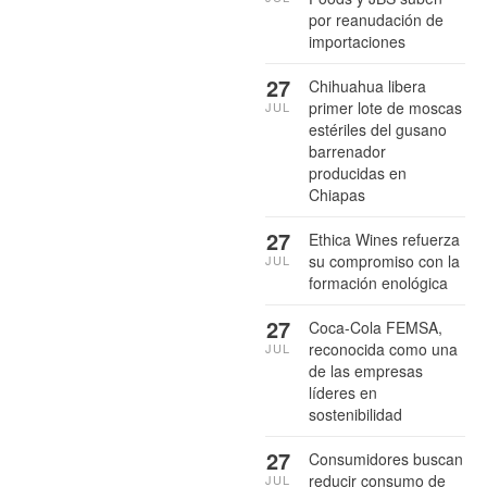
por reanudación de
importaciones
27
Chihuahua libera
primer lote de moscas
JUL
estériles del gusano
barrenador
producidas en
Chiapas
27
Ethica Wines refuerza
su compromiso con la
JUL
formación enológica
27
Coca-Cola FEMSA,
reconocida como una
JUL
de las empresas
líderes en
sostenibilidad
27
Consumidores buscan
reducir consumo de
JUL