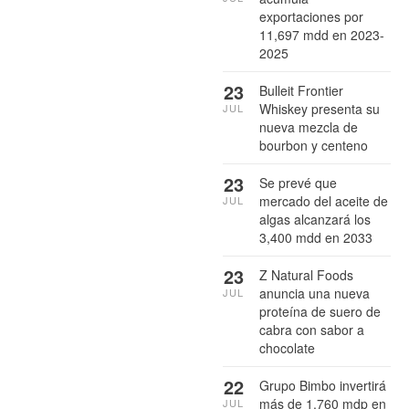
exportaciones por
11,697 mdd en 2023-
2025
23
Bulleit Frontier
Whiskey presenta su
JUL
nueva mezcla de
bourbon y centeno
23
Se prevé que
mercado del aceite de
JUL
algas alcanzará los
3,400 mdd en 2033
23
Z Natural Foods
anuncia una nueva
JUL
proteína de suero de
cabra con sabor a
chocolate
22
Grupo Bimbo invertirá
más de 1,760 mdp en
JUL