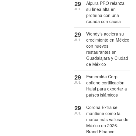
29
Alpura PRO relanza
su línea alta en
JUL
proteína con una
rodada con causa
29
Wendy’s acelera su
crecimiento en México
JUL
con nuevos
restaurantes en
Guadalajara y Ciudad
de México
29
Esmeralda Corp.
obtiene certificación
JUL
Halal para exportar a
países islámicos
29
Corona Extra se
mantiene como la
JUL
marca más valiosa de
México en 2026:
Brand Finance