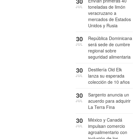
30
Envían primeras 40
toneladas de limón
JUL
veracruzano a
mercados de Estados
Unidos y Rusia
30
República Dominicana
será sede de cumbre
JUL
regional sobre
seguridad alimentaria
30
Destilería Old Elk
lanza su esperada
JUL
colección de 10 años
30
Sargento anuncia un
acuerdo para adquirir
JUL
La Terra Fina
30
México y Canadá
impulsan comercio
JUL
agroalimentario con
inclusión de los