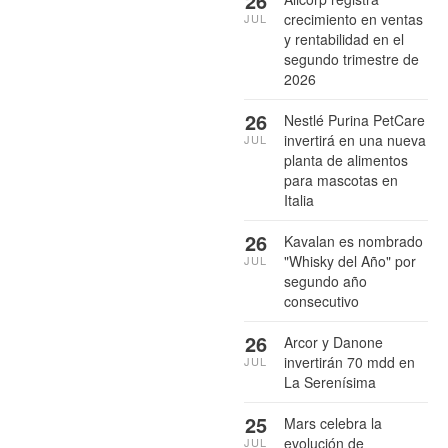
26
crecimiento en ventas
JUL
y rentabilidad en el
segundo trimestre de
2026
26
Nestlé Purina PetCare
invertirá en una nueva
JUL
planta de alimentos
para mascotas en
Italia
26
Kavalan es nombrado
"Whisky del Año" por
JUL
segundo año
consecutivo
26
Arcor y Danone
invertirán 70 mdd en
JUL
La Serenísima
25
Mars celebra la
evolución de
JUL