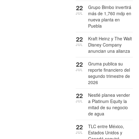
22
Grupo Bimbo invertirá
más de 1,760 mdp en
JUL
nueva planta en
Puebla
22
Kraft Heinz y The Walt
Disney Company
JUL
anuncian una alianza
22
Gruma publica su
reporte financiero del
JUL
segundo trimestre de
2026
22
Nestlé planea vender
a Platinum Equity la
JUL
mitad de su negocio
de agua
22
TLC entre México,
Estados Unidos y
JUL
Canadá seguirá