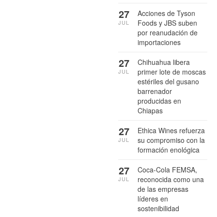
27
Acciones de Tyson
Foods y JBS suben
JUL
por reanudación de
importaciones
27
Chihuahua libera
primer lote de moscas
JUL
estériles del gusano
barrenador
producidas en
Chiapas
27
Ethica Wines refuerza
su compromiso con la
JUL
formación enológica
27
Coca-Cola FEMSA,
reconocida como una
JUL
de las empresas
líderes en
sostenibilidad