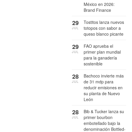
México en 2026:
Brand Finance
29
Tostitos lanza nuevos
totopos con sabor a
JUL
queso blanco picante
29
FAO aprueba el
primer plan mundial
JUL
para la ganadería
sostenible
28
Bachoco invierte más
de 31 mdp para
JUL
reducir emisiones en
su planta de Nuevo
León
28
Bib & Tucker lanza su
primer bourbon
JUL
embotellado bajo la
denominación Bottled-