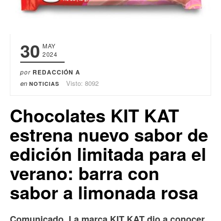
30
MAY
2024
por
REDACCIÓN A
en
Visto: 8092
NOTICIAS
Chocolates KIT KAT
estrena nuevo sabor de
edición limitada para el
verano: barra con
sabor a limonada rosa
Comunicado. La marca KIT KAT dio a conocer