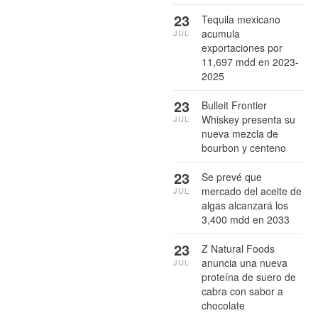
23
Tequila mexicano
acumula
JUL
exportaciones por
11,697 mdd en 2023-
2025
23
Bulleit Frontier
Whiskey presenta su
JUL
nueva mezcla de
bourbon y centeno
23
Se prevé que
mercado del aceite de
JUL
algas alcanzará los
3,400 mdd en 2033
23
Z Natural Foods
anuncia una nueva
JUL
proteína de suero de
cabra con sabor a
chocolate