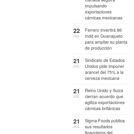
impulsando
exportaciones
cárnicas mexicanas
22
Ferrero invertirá 86
mdd en Guanajuato
JUL
para ampliar su planta
de producción
21
Sindicato de Estados
Unidos pide imponer
JUL
arancel del 75% a la
cerveza mexicana
21
Reino Unido y Suiza
cierran acuerdo que
JUL
agiliza exportaciones
cárnicas británicas
21
Sigma Foods publica
sus resultados
JUL
financieros del