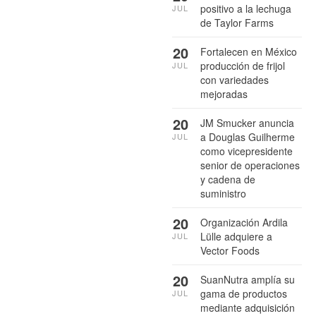
positivo a la lechuga
JUL
de Taylor Farms
20
Fortalecen en México
producción de frijol
JUL
con variedades
mejoradas
20
JM Smucker anuncia
a Douglas Guilherme
JUL
como vicepresidente
senior de operaciones
y cadena de
suministro
20
Organización Ardila
Lülle adquiere a
JUL
Vector Foods
20
SuanNutra amplía su
gama de productos
JUL
mediante adquisición