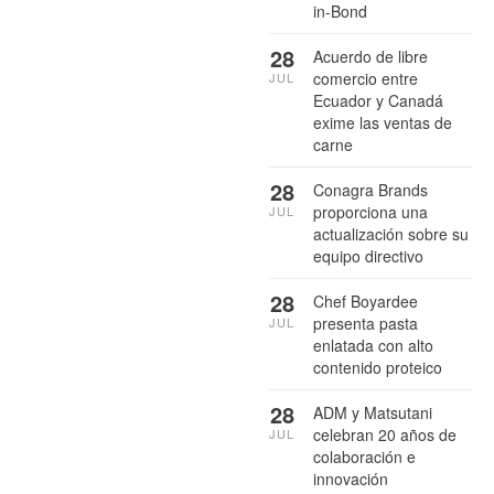
in-Bond
28
Acuerdo de libre
comercio entre
JUL
Ecuador y Canadá
exime las ventas de
carne
28
Conagra Brands
proporciona una
JUL
actualización sobre su
equipo directivo
28
Chef Boyardee
presenta pasta
JUL
enlatada con alto
contenido proteico
28
ADM y Matsutani
celebran 20 años de
JUL
colaboración e
innovación