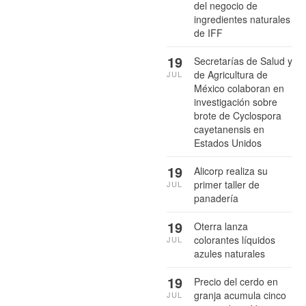
del negocio de
ingredientes naturales
de IFF
19
Secretarías de Salud y
de Agricultura de
JUL
México colaboran en
investigación sobre
brote de Cyclospora
cayetanensis en
Estados Unidos
19
Alicorp realiza su
primer taller de
JUL
panadería
19
Oterra lanza
colorantes líquidos
JUL
azules naturales
19
Precio del cerdo en
granja acumula cinco
JUL