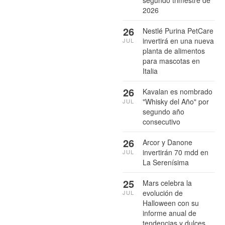
segundo trimestre de
2026
26
Nestlé Purina PetCare
invertirá en una nueva
JUL
planta de alimentos
para mascotas en
Italia
26
Kavalan es nombrado
"Whisky del Año" por
JUL
segundo año
consecutivo
26
Arcor y Danone
invertirán 70 mdd en
JUL
La Serenísima
25
Mars celebra la
evolución de
JUL
Halloween con su
informe anual de
tendencias y dulces