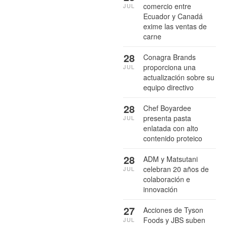
comercio entre
JUL
Ecuador y Canadá
exime las ventas de
carne
28
Conagra Brands
proporciona una
JUL
actualización sobre su
equipo directivo
28
Chef Boyardee
presenta pasta
JUL
enlatada con alto
contenido proteico
28
ADM y Matsutani
celebran 20 años de
JUL
colaboración e
innovación
27
Acciones de Tyson
Foods y JBS suben
JUL