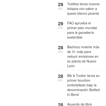
29
Tostitos lanza nuevos
totopos con sabor a
JUL
queso blanco picante
29
FAO aprueba el
primer plan mundial
JUL
para la ganadería
sostenible
28
Bachoco invierte más
de 31 mdp para
JUL
reducir emisiones en
su planta de Nuevo
León
28
Bib & Tucker lanza su
primer bourbon
JUL
embotellado bajo la
denominación Bottled-
in-Bond
28
Acuerdo de libre