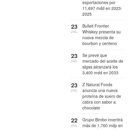
exportaciones por
11,697 mdd en 2023-
2025
23
Bulleit Frontier
Whiskey presenta su
JUL
nueva mezcla de
bourbon y centeno
23
Se prevé que
mercado del aceite de
JUL
algas alcanzará los
3,400 mdd en 2033
23
Z Natural Foods
anuncia una nueva
JUL
proteína de suero de
cabra con sabor a
chocolate
22
Grupo Bimbo invertirá
más de 1,760 mdp en
JUL