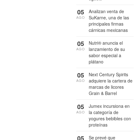
05
Analizan venta de
SuKarne, una de las
AGO
principales firmas
cárnicas mexicanas
05
Nutri® anuncia el
lanzamiento de su
AGO
sabor especial a
plátano
05
Next Century Spirits
adquiere la cartera de
AGO
marcas de licores
Grain & Barrel
05
Jumex incursiona en
la categoría de
AGO
yogures bebibles con
proteínas
05
Se prevé que