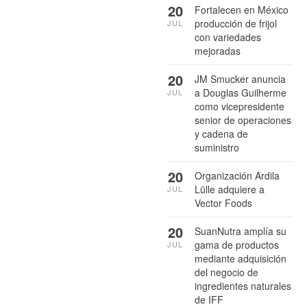
20
Fortalecen en México
producción de frijol
JUL
con variedades
mejoradas
20
JM Smucker anuncia
a Douglas Guilherme
JUL
como vicepresidente
senior de operaciones
y cadena de
suministro
20
Organización Ardila
Lülle adquiere a
JUL
Vector Foods
20
SuanNutra amplía su
gama de productos
JUL
mediante adquisición
del negocio de
ingredientes naturales
de IFF