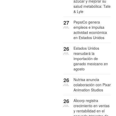
azúcar y mejorar su
salud metabólica: Tate
& Lyle
27
PepsiCo genera
empleos e impulsa
JUL
actividad económica
en Estados Unidos
26
Estados Unidos
reanudará la
JUL
importación de
ganado mexicano en
agosto
26
Nutrisa anuncia
colaboración con Pixar
JUL
Animation Studios
26
Alicorp registra
crecimiento en ventas
JUL
y rentabilidad en el