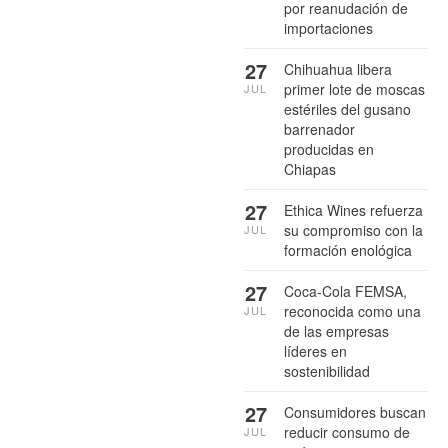
por reanudación de
importaciones
27
Chihuahua libera
primer lote de moscas
JUL
estériles del gusano
barrenador
producidas en
Chiapas
27
Ethica Wines refuerza
su compromiso con la
JUL
formación enológica
27
Coca-Cola FEMSA,
reconocida como una
JUL
de las empresas
líderes en
sostenibilidad
27
Consumidores buscan
reducir consumo de
JUL