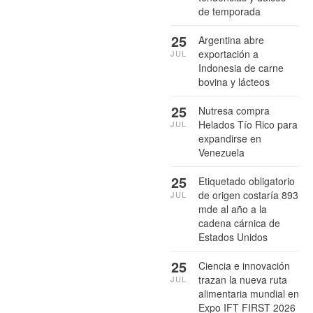
de temporada
25
Argentina abre
exportación a
JUL
Indonesia de carne
bovina y lácteos
25
Nutresa compra
Helados Tío Rico para
JUL
expandirse en
Venezuela
25
Etiquetado obligatorio
de origen costaría 893
JUL
mde al año a la
cadena cárnica de
Estados Unidos
25
Ciencia e innovación
trazan la nueva ruta
JUL
alimentaria mundial en
Expo IFT FIRST 2026