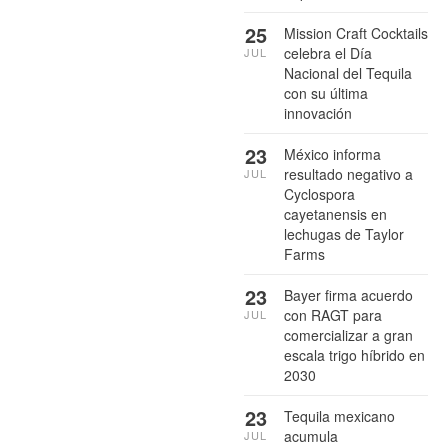
25
Mission Craft Cocktails
celebra el Día
JUL
Nacional del Tequila
con su última
innovación
23
México informa
resultado negativo a
JUL
Cyclospora
cayetanensis en
lechugas de Taylor
Farms
23
Bayer firma acuerdo
con RAGT para
JUL
comercializar a gran
escala trigo híbrido en
2030
23
Tequila mexicano
acumula
JUL