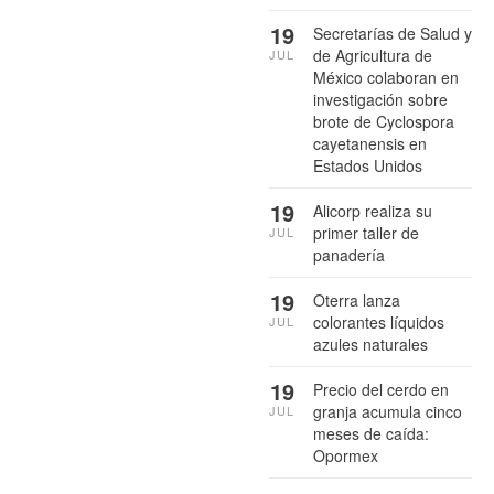
19
Secretarías de Salud y
de Agricultura de
JUL
México colaboran en
investigación sobre
brote de Cyclospora
cayetanensis en
Estados Unidos
19
Alicorp realiza su
primer taller de
JUL
panadería
19
Oterra lanza
colorantes líquidos
JUL
azules naturales
19
Precio del cerdo en
granja acumula cinco
JUL
meses de caída:
Opormex