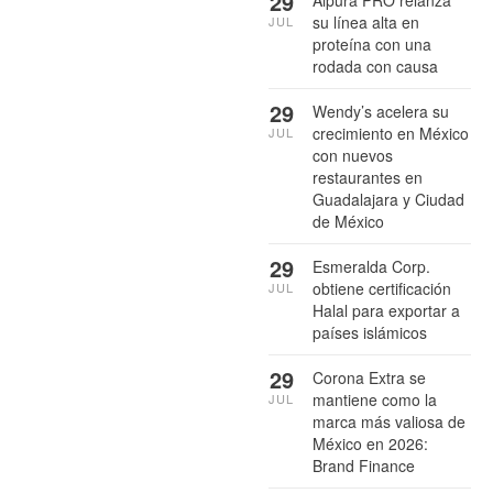
29
Alpura PRO relanza
su línea alta en
JUL
proteína con una
rodada con causa
29
Wendy’s acelera su
crecimiento en México
JUL
con nuevos
restaurantes en
Guadalajara y Ciudad
de México
29
Esmeralda Corp.
obtiene certificación
JUL
Halal para exportar a
países islámicos
29
Corona Extra se
mantiene como la
JUL
marca más valiosa de
México en 2026:
Brand Finance