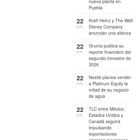
nueva planta en
Puebla
22
Kraft Heinz y The Walt
Disney Company
JUL
anuncian una alianza
22
Gruma publica su
reporte financiero del
JUL
segundo trimestre de
2026
22
Nestlé planea vender
a Platinum Equity la
JUL
mitad de su negocio
de agua
22
TLC entre México,
Estados Unidos y
JUL
Canadá seguirá
impulsando
exportaciones