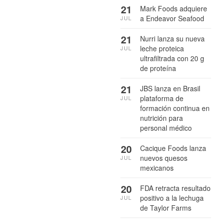
21
Mark Foods adquiere
a Endeavor Seafood
JUL
21
Nurri lanza su nueva
leche proteica
JUL
ultrafiltrada con 20 g
de proteína
21
JBS lanza en Brasil
plataforma de
JUL
formación continua en
nutrición para
personal médico
20
Cacique Foods lanza
nuevos quesos
JUL
mexicanos
20
FDA retracta resultado
positivo a la lechuga
JUL
de Taylor Farms