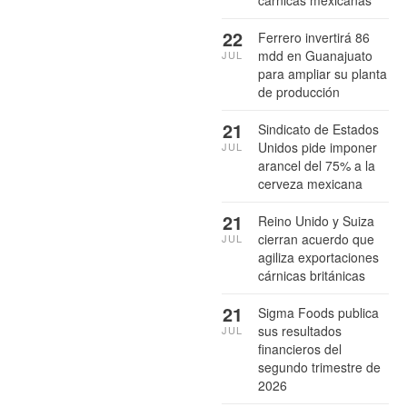
cárnicas mexicanas
22
Ferrero invertirá 86
mdd en Guanajuato
JUL
para ampliar su planta
de producción
21
Sindicato de Estados
Unidos pide imponer
JUL
arancel del 75% a la
cerveza mexicana
21
Reino Unido y Suiza
cierran acuerdo que
JUL
agiliza exportaciones
cárnicas británicas
21
Sigma Foods publica
sus resultados
JUL
financieros del
segundo trimestre de
2026