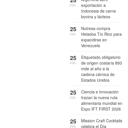
exportación a
JUL
Indonesia de carne
bovina y lácteos
25
Nutresa compra
Helados Tío Rico para
JUL
expandirse en
Venezuela
25
Etiquetado obligatorio
de origen costaría 893
JUL
mde al año a la
cadena cárnica de
Estados Unidos
25
Ciencia e innovación
trazan la nueva ruta
JUL
alimentaria mundial en
Expo IFT FIRST 2026
25
Mission Craft Cocktails
celebra el Día
JUL