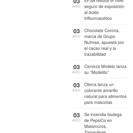
03
EFSA reduce el nivel
seguro de exposición
AGO
al ácido
trifluoroacético
03
Chocolate Corona,
marca de Grupo
AGO
Nutresa, apuesta por
el cacao real y la
trazabilidad
03
Cerveza Modelo lanza
su “Modelito”
AGO
03
Oterra lanza un
colorante amarillo
AGO
natural para alimentos
para mascotas
03
Se incendia bodega
de PepsiCo en
AGO
Matamoros,
Tamaulipas