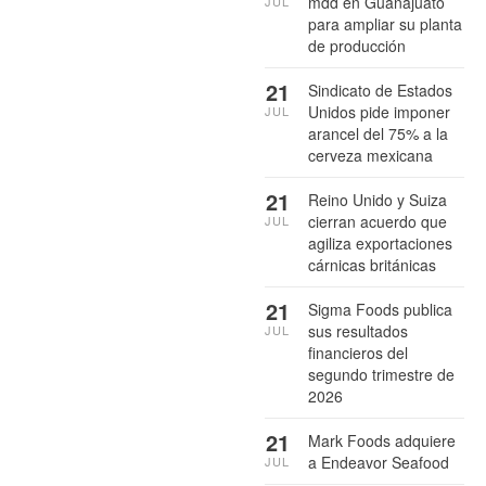
mdd en Guanajuato
JUL
para ampliar su planta
de producción
21
Sindicato de Estados
Unidos pide imponer
JUL
arancel del 75% a la
cerveza mexicana
21
Reino Unido y Suiza
cierran acuerdo que
JUL
agiliza exportaciones
cárnicas británicas
21
Sigma Foods publica
sus resultados
JUL
financieros del
segundo trimestre de
2026
21
Mark Foods adquiere
a Endeavor Seafood
JUL