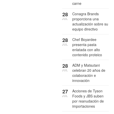
carne
28
Conagra Brands
proporciona una
JUL
actualización sobre su
equipo directivo
28
Chef Boyardee
presenta pasta
JUL
enlatada con alto
contenido proteico
28
ADM y Matsutani
celebran 20 años de
JUL
colaboración e
innovación
27
Acciones de Tyson
Foods y JBS suben
JUL
por reanudación de
importaciones