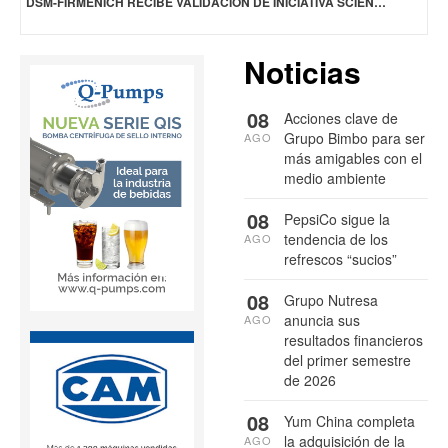
DSM-FIRMENICH RECIBE VALIDACIÓN DE INICIATIVA SCIENCE BASED TARGETS POR SUS OBJETIVOS DE CERO EMISIONES NETAS PARA 2045
Noticias
08
Acciones clave de
Grupo Bimbo para ser
AGO
más amigables con el
medio ambiente
08
PepsiCo sigue la
tendencia de los
AGO
refrescos “sucios”
08
Grupo Nutresa
anuncia sus
AGO
resultados financieros
del primer semestre
de 2026
08
Yum China completa
la adquisición de la
AGO