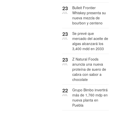
23
Bulleit Frontier
Whiskey presenta su
JUL
nueva mezcla de
bourbon y centeno
23
Se prevé que
mercado del aceite de
JUL
algas alcanzará los
3,400 mdd en 2033
23
Z Natural Foods
anuncia una nueva
JUL
proteína de suero de
cabra con sabor a
chocolate
22
Grupo Bimbo invertirá
más de 1,760 mdp en
JUL
nueva planta en
Puebla