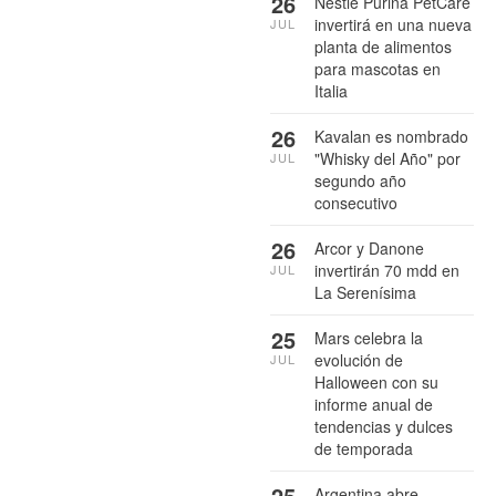
26
Nestlé Purina PetCare
invertirá en una nueva
JUL
planta de alimentos
para mascotas en
Italia
26
Kavalan es nombrado
"Whisky del Año" por
JUL
segundo año
consecutivo
26
Arcor y Danone
invertirán 70 mdd en
JUL
La Serenísima
25
Mars celebra la
evolución de
JUL
Halloween con su
informe anual de
tendencias y dulces
de temporada
25
Argentina abre