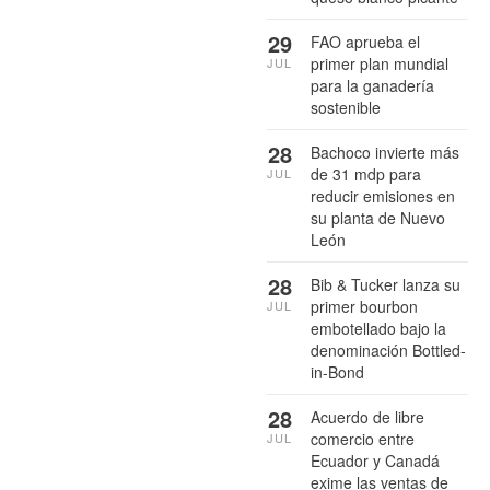
29
FAO aprueba el
primer plan mundial
JUL
para la ganadería
sostenible
28
Bachoco invierte más
de 31 mdp para
JUL
reducir emisiones en
su planta de Nuevo
León
28
Bib & Tucker lanza su
primer bourbon
JUL
embotellado bajo la
denominación Bottled-
in-Bond
28
Acuerdo de libre
comercio entre
JUL
Ecuador y Canadá
exime las ventas de