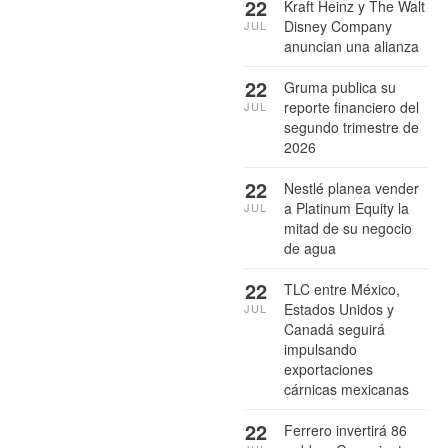
22
Kraft Heinz y The Walt
Disney Company
JUL
anuncian una alianza
22
Gruma publica su
reporte financiero del
JUL
segundo trimestre de
2026
22
Nestlé planea vender
a Platinum Equity la
JUL
mitad de su negocio
de agua
22
TLC entre México,
Estados Unidos y
JUL
Canadá seguirá
impulsando
exportaciones
cárnicas mexicanas
22
Ferrero invertirá 86