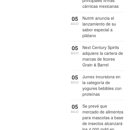
principales firmas
cárnicas mexicanas
05
Nutri® anuncia el
lanzamiento de su
AGO
sabor especial a
plátano
05
Next Century Spirits
adquiere la cartera de
AGO
marcas de licores
Grain & Barrel
05
Jumex incursiona en
la categoría de
AGO
yogures bebibles con
proteínas
05
Se prevé que
mercado de alimentos
AGO
para mascotas a base
de insectos alcanzará
los 4,000 mdd en