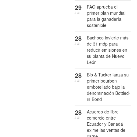
29
FAO aprueba el
primer plan mundial
JUL
para la ganadería
sostenible
28
Bachoco invierte más
de 31 mdp para
JUL
reducir emisiones en
su planta de Nuevo
León
28
Bib & Tucker lanza su
primer bourbon
JUL
embotellado bajo la
denominación Bottled-
in-Bond
28
Acuerdo de libre
comercio entre
JUL
Ecuador y Canadá
exime las ventas de
carne