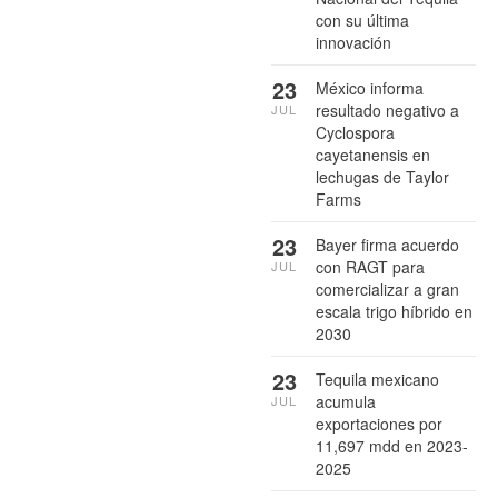
con su última
innovación
23
México informa
resultado negativo a
JUL
Cyclospora
cayetanensis en
lechugas de Taylor
Farms
23
Bayer firma acuerdo
con RAGT para
JUL
comercializar a gran
escala trigo híbrido en
2030
23
Tequila mexicano
acumula
JUL
exportaciones por
11,697 mdd en 2023-
2025