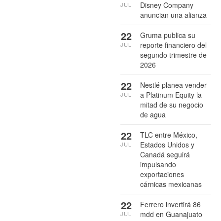
Disney Company
JUL
anuncian una alianza
22
Gruma publica su
reporte financiero del
JUL
segundo trimestre de
2026
22
Nestlé planea vender
a Platinum Equity la
JUL
mitad de su negocio
de agua
22
TLC entre México,
Estados Unidos y
JUL
Canadá seguirá
impulsando
exportaciones
cárnicas mexicanas
22
Ferrero invertirá 86
mdd en Guanajuato
JUL