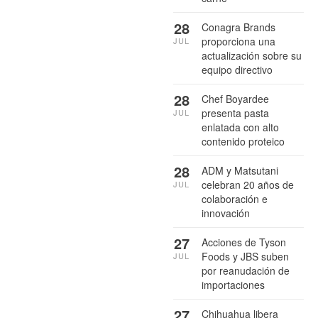
28
Conagra Brands
proporciona una
JUL
actualización sobre su
equipo directivo
28
Chef Boyardee
presenta pasta
JUL
enlatada con alto
contenido proteico
28
ADM y Matsutani
celebran 20 años de
JUL
colaboración e
innovación
27
Acciones de Tyson
Foods y JBS suben
JUL
por reanudación de
importaciones
27
Chihuahua libera