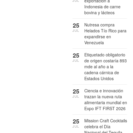
exportación a
JUL
Indonesia de carne
bovina y lácteos
25
Nutresa compra
Helados Tío Rico para
JUL
expandirse en
Venezuela
25
Etiquetado obligatorio
de origen costaría 893
JUL
mde al año a la
cadena cárnica de
Estados Unidos
25
Ciencia e innovación
trazan la nueva ruta
JUL
alimentaria mundial en
Expo IFT FIRST 2026
25
Mission Craft Cocktails
celebra el Día
JUL
Nacional del Tequila