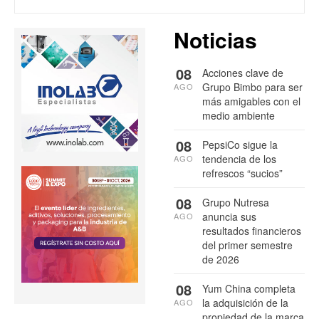
Noticias
08
Acciones clave de
Grupo Bimbo para ser
AGO
más amigables con el
medio ambiente
08
PepsiCo sigue la
tendencia de los
AGO
refrescos “sucios”
08
Grupo Nutresa
anuncia sus
AGO
resultados financieros
del primer semestre
de 2026
08
Yum China completa
la adquisición de la
AGO
propiedad de la marca