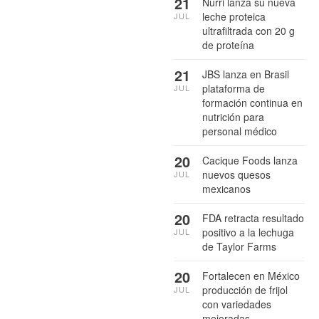
21
Nurri lanza su nueva
leche proteica
JUL
ultrafiltrada con 20 g
de proteína
21
JBS lanza en Brasil
plataforma de
JUL
formación continua en
nutrición para
personal médico
20
Cacique Foods lanza
nuevos quesos
JUL
mexicanos
20
FDA retracta resultado
positivo a la lechuga
JUL
de Taylor Farms
20
Fortalecen en México
producción de frijol
JUL
con variedades
mejoradas