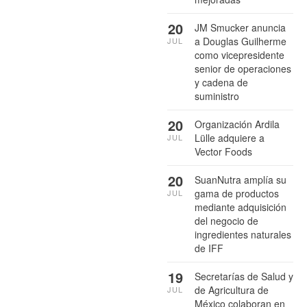
20
JM Smucker anuncia
a Douglas Guilherme
JUL
como vicepresidente
senior de operaciones
y cadena de
suministro
20
Organización Ardila
Lülle adquiere a
JUL
Vector Foods
20
SuanNutra amplía su
gama de productos
JUL
mediante adquisición
del negocio de
ingredientes naturales
de IFF
19
Secretarías de Salud y
de Agricultura de
JUL
México colaboran en