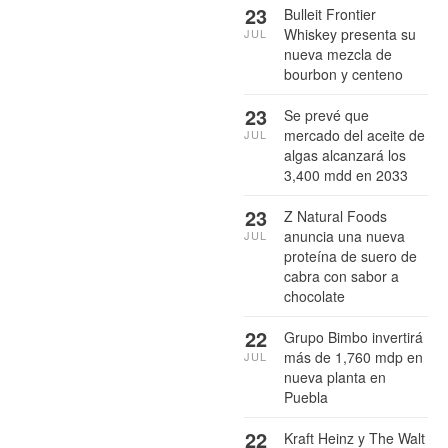
23
Bulleit Frontier
Whiskey presenta su
JUL
nueva mezcla de
bourbon y centeno
23
Se prevé que
mercado del aceite de
JUL
algas alcanzará los
3,400 mdd en 2033
23
Z Natural Foods
anuncia una nueva
JUL
proteína de suero de
cabra con sabor a
chocolate
22
Grupo Bimbo invertirá
más de 1,760 mdp en
JUL
nueva planta en
Puebla
22
Kraft Heinz y The Walt