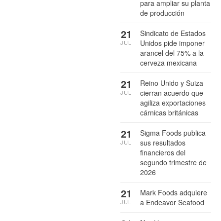
para ampliar su planta
de producción
21
Sindicato de Estados
Unidos pide imponer
JUL
arancel del 75% a la
cerveza mexicana
21
Reino Unido y Suiza
cierran acuerdo que
JUL
agiliza exportaciones
cárnicas británicas
21
Sigma Foods publica
sus resultados
JUL
financieros del
segundo trimestre de
2026
21
Mark Foods adquiere
a Endeavor Seafood
JUL