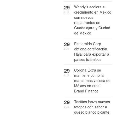
29
Wendy’s acelera su
crecimiento en México
JUL
con nuevos
restaurantes en
Guadalajara y Ciudad
de México
29
Esmeralda Corp.
obtiene certificación
JUL
Halal para exportar a
países islámicos
29
Corona Extra se
mantiene como la
JUL
marca más valiosa de
México en 2026:
Brand Finance
29
Tostitos lanza nuevos
totopos con sabor a
JUL
queso blanco picante