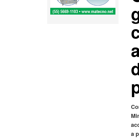
d
Co
Min
ac
a p