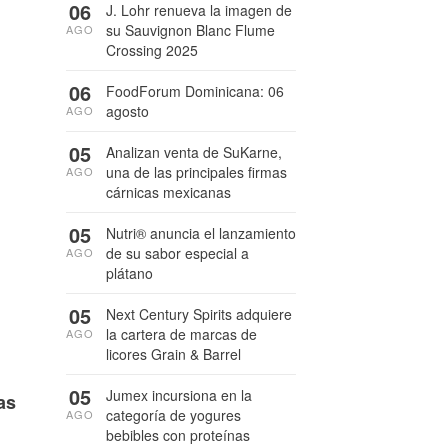
06
J. Lohr renueva la imagen de
su Sauvignon Blanc Flume
AGO
Crossing 2025
06
FoodForum Dominicana: 06
agosto
AGO
05
Analizan venta de SuKarne,
una de las principales firmas
AGO
cárnicas mexicanas
05
Nutri® anuncia el lanzamiento
de su sabor especial a
AGO
plátano
05
Next Century Spirits adquiere
la cartera de marcas de
AGO
licores Grain & Barrel
05
Jumex incursiona en la
as
categoría de yogures
AGO
bebibles con proteínas