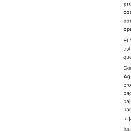
pr
com
co
ope
El 
est
que
Com
Ag
pro
pag
baj
hac
la 
Igu