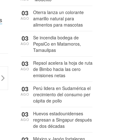
03
Oterra lanza un colorante
amarillo natural para
AGO
s
alimentos para mascotas
03
Se incendia bodega de
PepsiCo en Matamoros,
AGO
Tamaulipas
03
Repsol acelera la hoja de ruta
de Bimbo hacia las cero
AGO
emisiones netas
03
Perú lidera en Sudamérica el
crecimiento del consumo per
AGO
cápita de pollo
03
Huevos estadounidenses
regresan a Singapur después
AGO
de dos décadas
02
México y Japón fortalecen