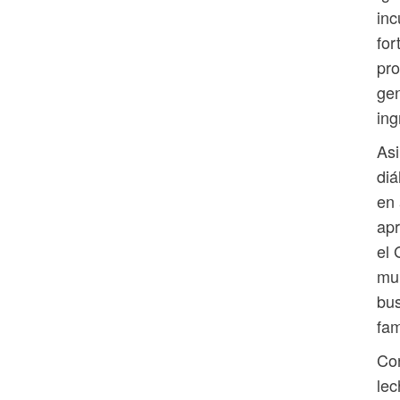
inc
for
pro
gen
ing
Asi
diá
en 
apr
el 
mun
bus
fam
Con
lec