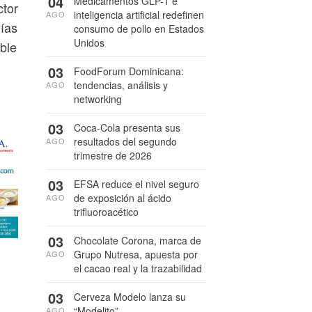
04
Medicamentos GLP-1 e
ctor
inteligencia artificial redefinen
AGO
mías
consumo de pollo en Estados
Unidos
ble
03
FoodForum Dominicana:
tendencias, análisis y
AGO
networking
03
Coca-Cola presenta sus
resultados del segundo
AGO
trimestre de 2026
03
EFSA reduce el nivel seguro
de exposición al ácido
AGO
trifluoroacético
03
Chocolate Corona, marca de
Grupo Nutresa, apuesta por
AGO
el cacao real y la trazabilidad
03
Cerveza Modelo lanza su
“Modelito”
AGO