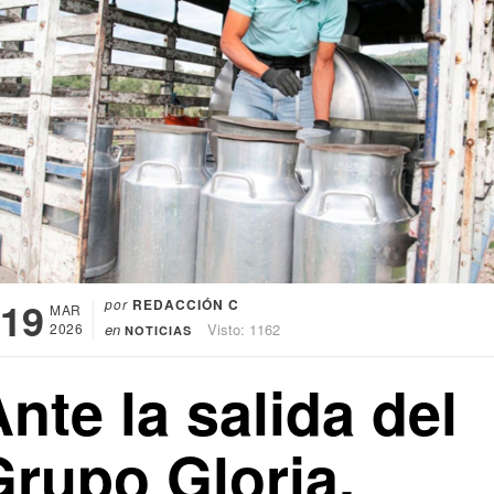
19
por
REDACCIÓN C
MAR
2026
en
Visto: 1162
NOTICIAS
nte la salida del
Grupo Gloria,