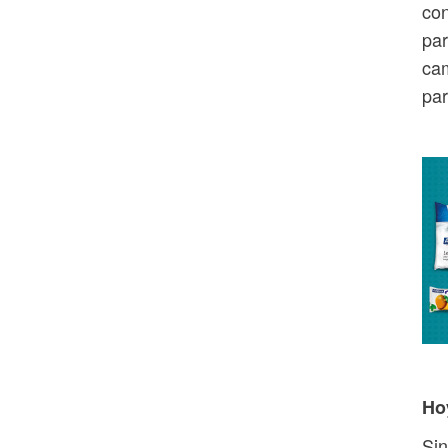
con
par
cam
par
Ho
Sin