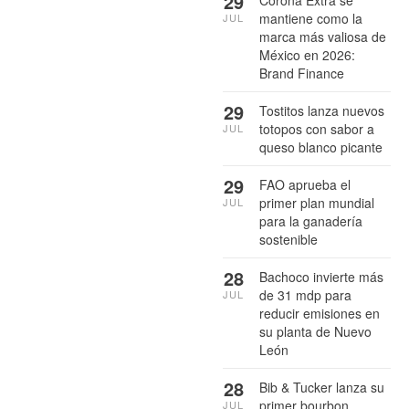
29
Corona Extra se
mantiene como la
JUL
marca más valiosa de
México en 2026:
Brand Finance
29
Tostitos lanza nuevos
totopos con sabor a
JUL
queso blanco picante
29
FAO aprueba el
primer plan mundial
JUL
para la ganadería
sostenible
28
Bachoco invierte más
de 31 mdp para
JUL
reducir emisiones en
su planta de Nuevo
León
28
Bib & Tucker lanza su
primer bourbon
JUL