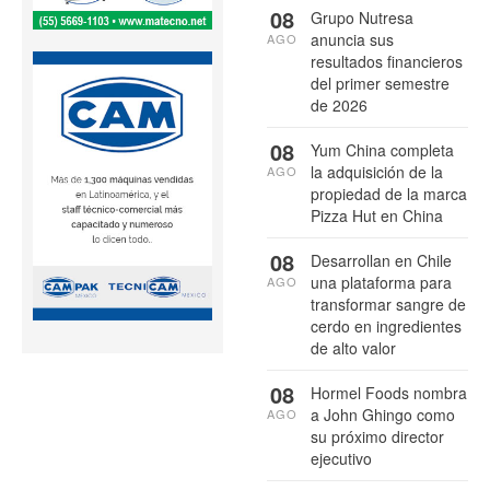
08
Grupo Nutresa
anuncia sus
AGO
resultados financieros
del primer semestre
de 2026
08
Yum China completa
la adquisición de la
AGO
propiedad de la marca
Pizza Hut en China
08
Desarrollan en Chile
una plataforma para
AGO
transformar sangre de
cerdo en ingredientes
de alto valor
08
Hormel Foods nombra
a John Ghingo como
AGO
su próximo director
ejecutivo