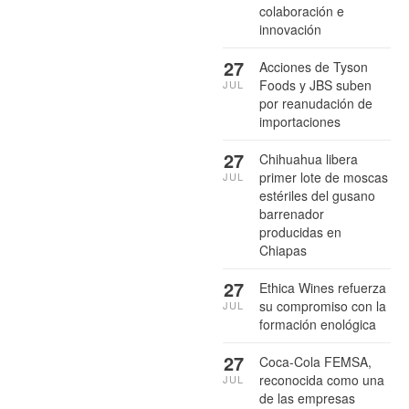
colaboración e
innovación
27
Acciones de Tyson
Foods y JBS suben
JUL
por reanudación de
importaciones
27
Chihuahua libera
primer lote de moscas
JUL
estériles del gusano
barrenador
producidas en
Chiapas
27
Ethica Wines refuerza
su compromiso con la
JUL
formación enológica
27
Coca-Cola FEMSA,
reconocida como una
JUL
de las empresas