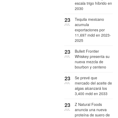
escala trigo híbrido en
2030
23
Tequila mexicano
acumula
JUL
exportaciones por
11,697 mdd en 2023-
2025
23
Bulleit Frontier
Whiskey presenta su
JUL
nueva mezcla de
bourbon y centeno
23
Se prevé que
mercado del aceite de
JUL
algas alcanzará los
3,400 mdd en 2033
23
Z Natural Foods
anuncia una nueva
JUL
proteína de suero de