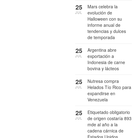
25
Mars celebra la
evolución de
JUL
Halloween con su
informe anual de
tendencias y dulces
de temporada
25
Argentina abre
exportación a
JUL
Indonesia de carne
bovina y lácteos
25
Nutresa compra
Helados Tío Rico para
JUL
expandirse en
Venezuela
25
Etiquetado obligatorio
de origen costaría 893
JUL
mde al año a la
cadena cárnica de
Estados Unidos