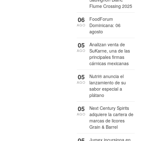
Flume Crossing 2025
06
FoodForum
Dominicana: 06
AGO
agosto
05
Analizan venta de
SuKarne, una de las
AGO
principales firmas
cárnicas mexicanas
05
Nutri® anuncia el
lanzamiento de su
AGO
sabor especial a
plátano
05
Next Century Spirits
adquiere la cartera de
AGO
marcas de licores
Grain & Barrel
05
Jumex incursiona en