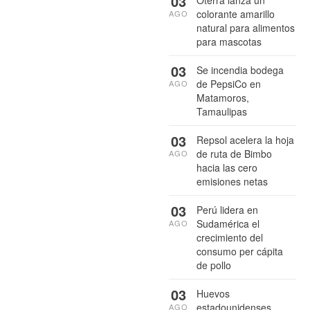
03
Oterra lanza un
colorante amarillo
AGO
natural para alimentos
para mascotas
03
Se incendia bodega
de PepsiCo en
AGO
Matamoros,
Tamaulipas
03
Repsol acelera la hoja
de ruta de Bimbo
AGO
hacia las cero
emisiones netas
03
Perú lidera en
Sudamérica el
AGO
crecimiento del
consumo per cápita
de pollo
03
Huevos
estadounidenses
AGO