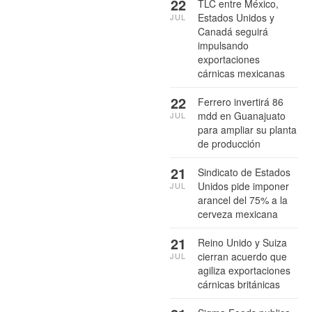
22
TLC entre México,
Estados Unidos y
JUL
Canadá seguirá
impulsando
exportaciones
cárnicas mexicanas
22
Ferrero invertirá 86
mdd en Guanajuato
JUL
para ampliar su planta
de producción
21
Sindicato de Estados
Unidos pide imponer
JUL
arancel del 75% a la
cerveza mexicana
21
Reino Unido y Suiza
cierran acuerdo que
JUL
agiliza exportaciones
cárnicas británicas