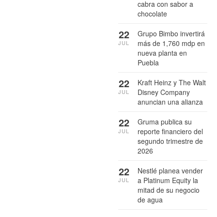
cabra con sabor a
chocolate
22
Grupo Bimbo invertirá
más de 1,760 mdp en
JUL
nueva planta en
Puebla
22
Kraft Heinz y The Walt
Disney Company
JUL
anuncian una alianza
22
Gruma publica su
reporte financiero del
JUL
segundo trimestre de
2026
22
Nestlé planea vender
a Platinum Equity la
JUL
mitad de su negocio
de agua