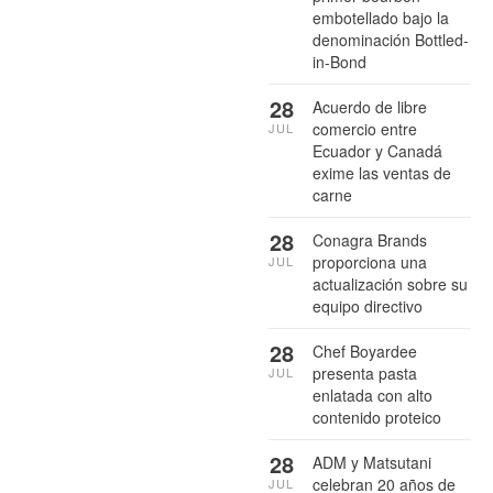
embotellado bajo la
denominación Bottled-
in-Bond
28
Acuerdo de libre
comercio entre
JUL
Ecuador y Canadá
exime las ventas de
carne
28
Conagra Brands
proporciona una
JUL
actualización sobre su
equipo directivo
28
Chef Boyardee
presenta pasta
JUL
enlatada con alto
contenido proteico
28
ADM y Matsutani
celebran 20 años de
JUL