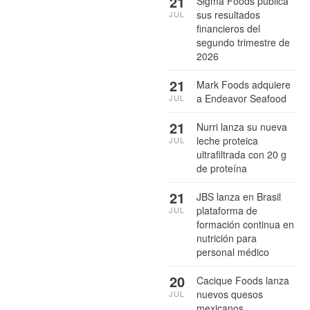
21
Sigma Foods publica
sus resultados
JUL
financieros del
segundo trimestre de
2026
21
Mark Foods adquiere
a Endeavor Seafood
JUL
21
Nurri lanza su nueva
leche proteica
JUL
ultrafiltrada con 20 g
de proteína
21
JBS lanza en Brasil
plataforma de
JUL
formación continua en
nutrición para
personal médico
20
Cacique Foods lanza
nuevos quesos
JUL
mexicanos