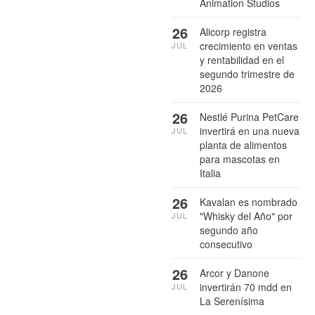
Animation Studios
26
Alicorp registra
crecimiento en ventas
JUL
y rentabilidad en el
segundo trimestre de
2026
26
Nestlé Purina PetCare
invertirá en una nueva
JUL
planta de alimentos
para mascotas en
Italia
26
Kavalan es nombrado
"Whisky del Año" por
JUL
segundo año
consecutivo
26
Arcor y Danone
invertirán 70 mdd en
JUL
La Serenísima