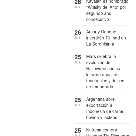
26
Kavalan es nombrado
"Whisky del Año" por
JUL
segundo año
consecutivo
26
Arcor y Danone
invertirán 70 mdd en
JUL
La Serenísima
25
Mars celebra la
evolución de
JUL
Halloween con su
informe anual de
tendencias y dulces
de temporada
25
Argentina abre
exportación a
JUL
Indonesia de carne
bovina y lácteos
25
Nutresa compra
Helados Tío Rico para
JUL