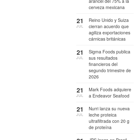
arancel del 75% a la
cerveza mexicana
21
Reino Unido y Suiza
cierran acuerdo que
JUL
agiliza exportaciones
cárnicas británicas
21
Sigma Foods publica
sus resultados
JUL
financieros del
segundo trimestre de
2026
21
Mark Foods adquiere
a Endeavor Seafood
JUL
21
Nurri lanza su nueva
leche proteica
JUL
ultrafiltrada con 20 g
de proteína
JBS lanza en Brasil