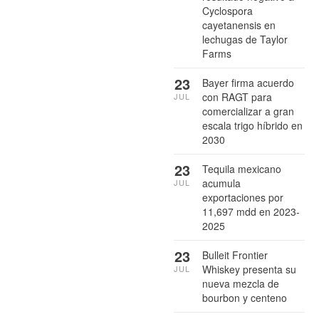
Cyclospora
cayetanensis en
lechugas de Taylor
Farms
23
Bayer firma acuerdo
con RAGT para
JUL
comercializar a gran
escala trigo híbrido en
2030
23
Tequila mexicano
acumula
JUL
exportaciones por
11,697 mdd en 2023-
2025
23
Bulleit Frontier
Whiskey presenta su
JUL
nueva mezcla de
bourbon y centeno