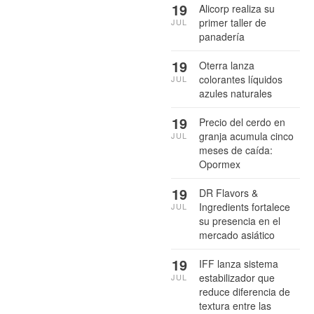
19
Alicorp realiza su
primer taller de
JUL
panadería
19
Oterra lanza
colorantes líquidos
JUL
azules naturales
19
Precio del cerdo en
granja acumula cinco
JUL
meses de caída:
Opormex
19
DR Flavors &
Ingredients fortalece
JUL
su presencia en el
mercado asiático
19
IFF lanza sistema
estabilizador que
JUL
reduce diferencia de
textura entre las