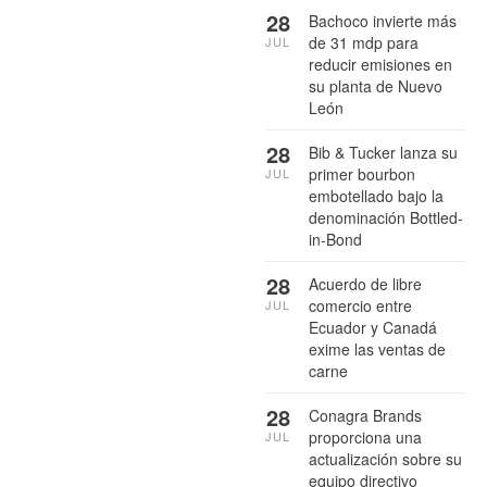
28
Bachoco invierte más
de 31 mdp para
JUL
reducir emisiones en
su planta de Nuevo
León
28
Bib & Tucker lanza su
primer bourbon
JUL
embotellado bajo la
denominación Bottled-
in-Bond
28
Acuerdo de libre
comercio entre
JUL
Ecuador y Canadá
exime las ventas de
carne
28
Conagra Brands
proporciona una
JUL
actualización sobre su
equipo directivo