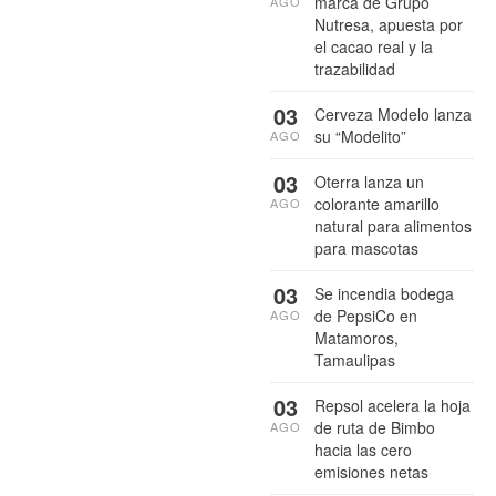
marca de Grupo
AGO
Nutresa, apuesta por
el cacao real y la
trazabilidad
03
Cerveza Modelo lanza
su “Modelito”
AGO
03
Oterra lanza un
colorante amarillo
AGO
natural para alimentos
para mascotas
03
Se incendia bodega
de PepsiCo en
AGO
Matamoros,
Tamaulipas
03
Repsol acelera la hoja
de ruta de Bimbo
AGO
hacia las cero
emisiones netas