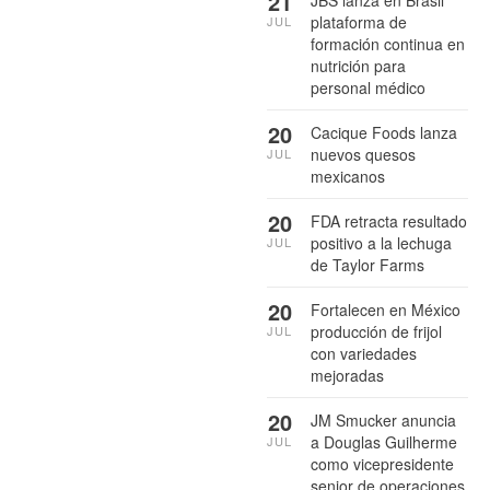
21
plataforma de
JUL
formación continua en
nutrición para
personal médico
20
Cacique Foods lanza
nuevos quesos
JUL
mexicanos
20
FDA retracta resultado
positivo a la lechuga
JUL
de Taylor Farms
20
Fortalecen en México
producción de frijol
JUL
con variedades
mejoradas
20
JM Smucker anuncia
a Douglas Guilherme
JUL
como vicepresidente
senior de operaciones