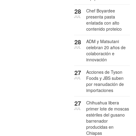
28
Chef Boyardee
presenta pasta
JUL
enlatada con alto
contenido proteico
28
ADM y Matsutani
celebran 20 años de
JUL
colaboración e
innovación
27
Acciones de Tyson
Foods y JBS suben
JUL
por reanudación de
importaciones
27
Chihuahua libera
primer lote de moscas
JUL
estériles del gusano
barrenador
producidas en
Chiapas