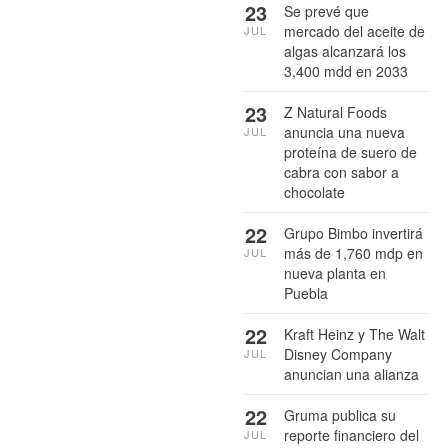
23
Se prevé que
mercado del aceite de
JUL
algas alcanzará los
3,400 mdd en 2033
23
Z Natural Foods
anuncia una nueva
JUL
proteína de suero de
cabra con sabor a
chocolate
22
Grupo Bimbo invertirá
más de 1,760 mdp en
JUL
nueva planta en
Puebla
22
Kraft Heinz y The Walt
Disney Company
JUL
anuncian una alianza
22
Gruma publica su
reporte financiero del
JUL