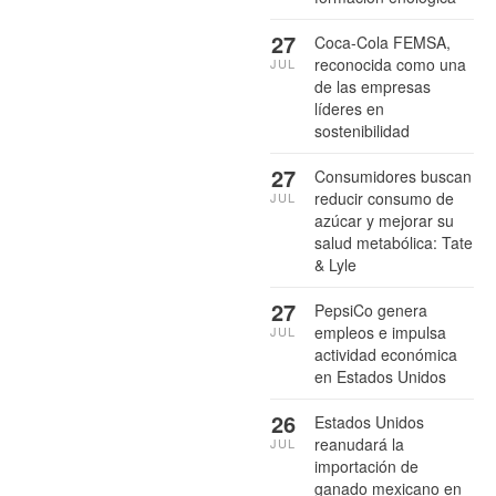
27
Coca-Cola FEMSA,
reconocida como una
JUL
de las empresas
líderes en
sostenibilidad
27
Consumidores buscan
reducir consumo de
JUL
azúcar y mejorar su
salud metabólica: Tate
& Lyle
27
PepsiCo genera
empleos e impulsa
JUL
actividad económica
en Estados Unidos
26
Estados Unidos
reanudará la
JUL
importación de
ganado mexicano en