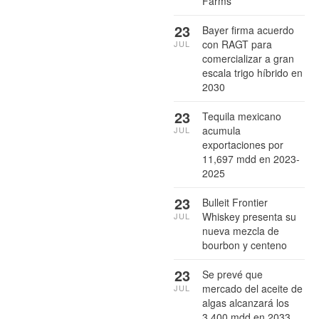
Farms
23
Bayer firma acuerdo
con RAGT para
JUL
comercializar a gran
escala trigo híbrido en
2030
23
Tequila mexicano
acumula
JUL
exportaciones por
11,697 mdd en 2023-
2025
23
Bulleit Frontier
Whiskey presenta su
JUL
nueva mezcla de
bourbon y centeno
23
Se prevé que
mercado del aceite de
JUL
algas alcanzará los
3,400 mdd en 2033