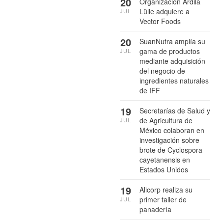
20
Organización Ardila
Lülle adquiere a
JUL
Vector Foods
20
SuanNutra amplía su
gama de productos
JUL
mediante adquisición
del negocio de
ingredientes naturales
de IFF
19
Secretarías de Salud y
de Agricultura de
JUL
México colaboran en
investigación sobre
brote de Cyclospora
cayetanensis en
Estados Unidos
19
Alicorp realiza su
primer taller de
JUL
panadería