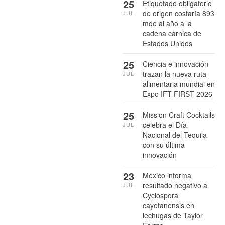
25
Etiquetado obligatorio
de origen costaría 893
JUL
mde al año a la
cadena cárnica de
Estados Unidos
25
Ciencia e innovación
trazan la nueva ruta
JUL
alimentaria mundial en
Expo IFT FIRST 2026
25
Mission Craft Cocktails
celebra el Día
JUL
Nacional del Tequila
con su última
innovación
23
México informa
resultado negativo a
JUL
Cyclospora
cayetanensis en
lechugas de Taylor