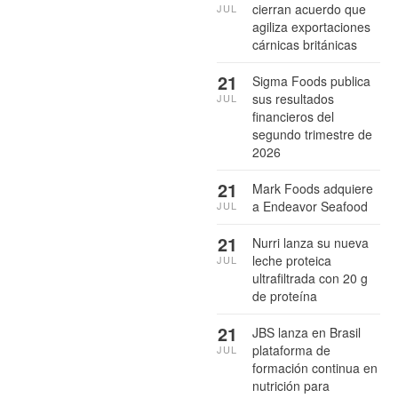
cierran acuerdo que
JUL
agiliza exportaciones
cárnicas británicas
21
Sigma Foods publica
sus resultados
JUL
financieros del
segundo trimestre de
2026
21
Mark Foods adquiere
a Endeavor Seafood
JUL
21
Nurri lanza su nueva
leche proteica
JUL
ultrafiltrada con 20 g
de proteína
21
JBS lanza en Brasil
plataforma de
JUL
formación continua en
nutrición para