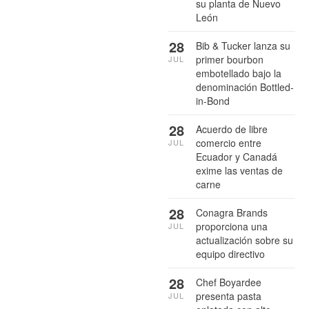
su planta de Nuevo
León
28
Bib & Tucker lanza su
primer bourbon
JUL
embotellado bajo la
denominación Bottled-
in-Bond
28
Acuerdo de libre
comercio entre
JUL
Ecuador y Canadá
exime las ventas de
carne
28
Conagra Brands
proporciona una
JUL
actualización sobre su
equipo directivo
28
Chef Boyardee
presenta pasta
JUL