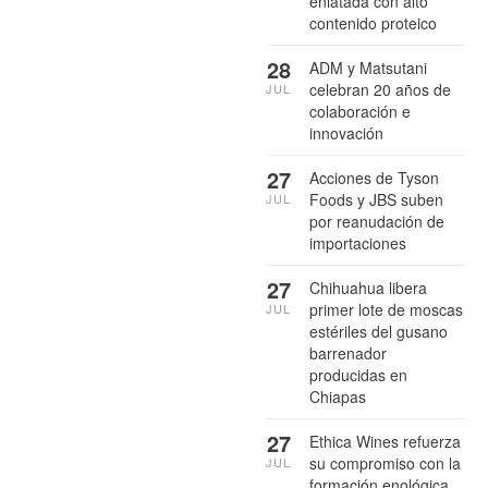
enlatada con alto
contenido proteico
28
ADM y Matsutani
celebran 20 años de
JUL
colaboración e
innovación
27
Acciones de Tyson
Foods y JBS suben
JUL
por reanudación de
importaciones
27
Chihuahua libera
primer lote de moscas
JUL
estériles del gusano
barrenador
producidas en
Chiapas
27
Ethica Wines refuerza
su compromiso con la
JUL
formación enológica