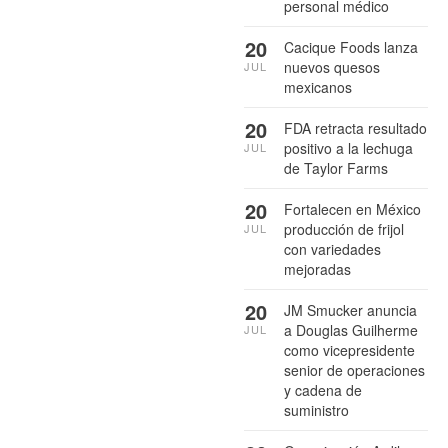
personal médico
20
Cacique Foods lanza
nuevos quesos
JUL
mexicanos
20
FDA retracta resultado
positivo a la lechuga
JUL
de Taylor Farms
20
Fortalecen en México
producción de frijol
JUL
con variedades
mejoradas
20
JM Smucker anuncia
a Douglas Guilherme
JUL
como vicepresidente
senior de operaciones
y cadena de
suministro