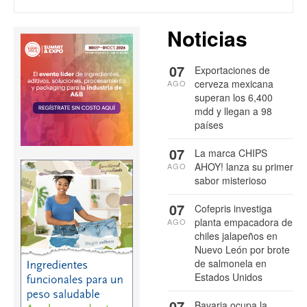
Noticias
07
Exportaciones de
cerveza mexicana
AGO
superan los 6,400
mdd y llegan a 98
países
07
La marca CHIPS
AHOY! lanza su primer
AGO
sabor misterioso
07
Cofepris investiga
planta empacadora de
AGO
chiles jalapeños en
Nuevo León por brote
de salmonela en
Estados Unidos
07
Bavaria ocupa la