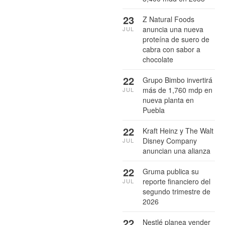
23
Z Natural Foods
anuncia una nueva
JUL
proteína de suero de
cabra con sabor a
chocolate
22
Grupo Bimbo invertirá
más de 1,760 mdp en
JUL
nueva planta en
Puebla
22
Kraft Heinz y The Walt
Disney Company
JUL
anuncian una alianza
22
Gruma publica su
reporte financiero del
JUL
segundo trimestre de
2026
22
Nestlé planea vender