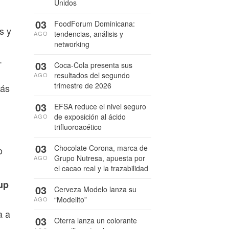
Unidos
03
FoodForum Dominicana:
s y
tendencias, análisis y
AGO
networking
.
03
Coca-Cola presenta sus
resultados del segundo
AGO
trimestre de 2026
más
03
EFSA reduce el nivel seguro
de exposición al ácido
AGO
trifluoroacético
03
Chocolate Corona, marca de
o
Grupo Nutresa, apuesta por
AGO
el cacao real y la trazabilidad
up
03
Cerveza Modelo lanza su
“Modelito”
AGO
a a
03
Oterra lanza un colorante