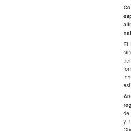
Co
es
al
nat
El 
cli
per
for
inn
est
An
reg
de 
y n
Chi