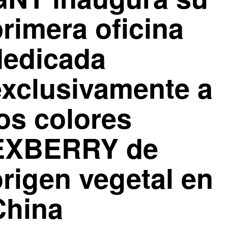
rimera oficina
dedicada
exclusivamente a
os colores
EXBERRY de
origen vegetal en
China