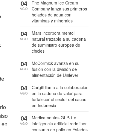
04
The Magnum Ice Cream
a
Company lanza sus primeros
AGO
helados de agua con
e
vitaminas y minerales
04
Mars incorpora mentol
natural trazable a su cadena
AGO
s
de suministro europea de
chicles
04
McCormick avanza en su
fusión con la división de
AGO
alimentación de Unilever
de
04
Cargill llama a la colaboración
en la cadena de valor para
AGO
fortalecer el sector del cacao
en Indonesia
rio
miso
04
Medicamentos GLP-1 e
o en
inteligencia artificial redefinen
AGO
consumo de pollo en Estados