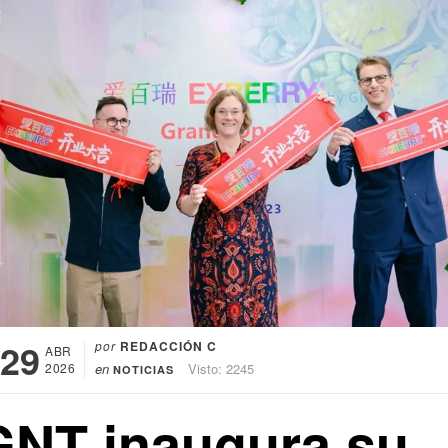
29
por
REDACCIÓN C
ABR
2026
en
Visto: 2245
NOTICIAS
GNT inaugura su