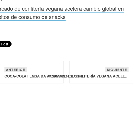
cado de confitería vegana acelera cambio global en
bitos de consumo de snacks
ANTERIOR
SIGUIENTE
COCA-COLA FEMSA DA A CONOCER SUS RESULTADOS FINANCIEROS DEL PRIMER TRIMESTRE 2026
MERCADO DE CONFITERÍA VEGANA ACELERA CAMBIO GLOBAL EN HÁBITOS DE CONSUMO DE SNACKS