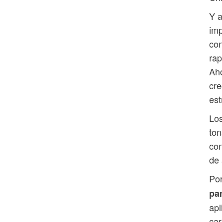
Y a
imp
con
rap
Aho
cre
est
Los
ton
con
de 
Por
pa
apl
car