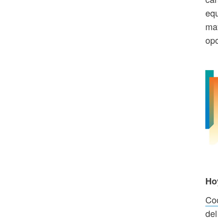
equ
may
opo
Ho
Coc
del