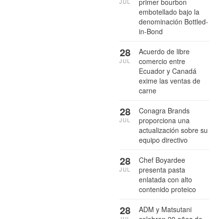
primer bourbon
JUL
embotellado bajo la
denominación Bottled-
in-Bond
28
Acuerdo de libre
comercio entre
JUL
Ecuador y Canadá
exime las ventas de
carne
28
Conagra Brands
proporciona una
JUL
actualización sobre su
equipo directivo
28
Chef Boyardee
presenta pasta
JUL
enlatada con alto
contenido proteico
28
ADM y Matsutani
JUL