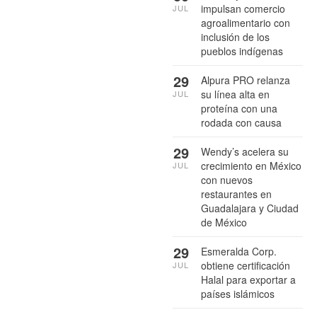
impulsan comercio
JUL
agroalimentario con
inclusión de los
pueblos indígenas
29
Alpura PRO relanza
su línea alta en
JUL
proteína con una
rodada con causa
29
Wendy’s acelera su
crecimiento en México
JUL
con nuevos
restaurantes en
Guadalajara y Ciudad
de México
29
Esmeralda Corp.
obtiene certificación
JUL
Halal para exportar a
países islámicos