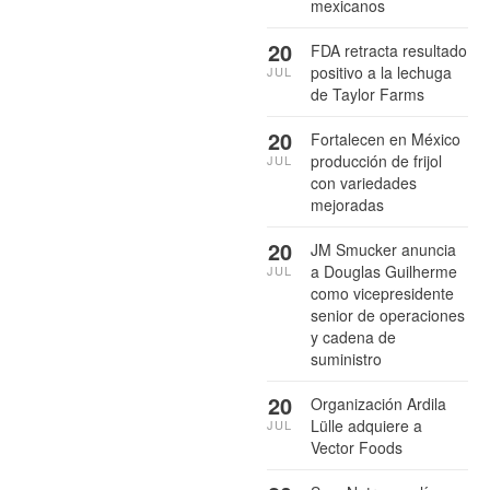
mexicanos
20
FDA retracta resultado
positivo a la lechuga
JUL
de Taylor Farms
20
Fortalecen en México
producción de frijol
JUL
con variedades
mejoradas
20
JM Smucker anuncia
a Douglas Guilherme
JUL
como vicepresidente
senior de operaciones
y cadena de
suministro
20
Organización Ardila
Lülle adquiere a
JUL
Vector Foods