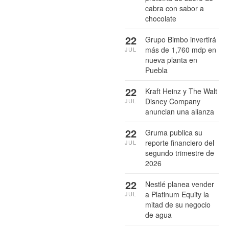
cabra con sabor a
chocolate
22
Grupo Bimbo invertirá
más de 1,760 mdp en
JUL
nueva planta en
Puebla
22
Kraft Heinz y The Walt
Disney Company
JUL
anuncian una alianza
22
Gruma publica su
reporte financiero del
JUL
segundo trimestre de
2026
22
Nestlé planea vender
a Platinum Equity la
JUL
mitad de su negocio
de agua