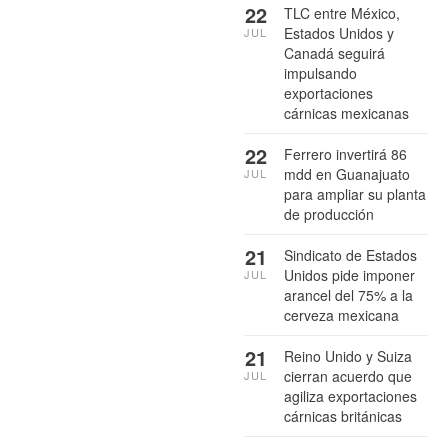
22
TLC entre México,
Estados Unidos y
JUL
Canadá seguirá
impulsando
exportaciones
cárnicas mexicanas
22
Ferrero invertirá 86
mdd en Guanajuato
JUL
para ampliar su planta
de producción
21
Sindicato de Estados
Unidos pide imponer
JUL
arancel del 75% a la
cerveza mexicana
21
Reino Unido y Suiza
cierran acuerdo que
JUL
agiliza exportaciones
cárnicas británicas