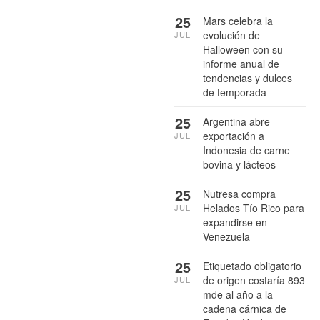
25
Mars celebra la
evolución de
JUL
Halloween con su
informe anual de
tendencias y dulces
de temporada
25
Argentina abre
exportación a
JUL
Indonesia de carne
bovina y lácteos
25
Nutresa compra
Helados Tío Rico para
JUL
expandirse en
Venezuela
25
Etiquetado obligatorio
de origen costaría 893
JUL
mde al año a la
cadena cárnica de