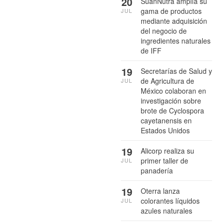
20
SuanNutra amplía su
gama de productos
JUL
mediante adquisición
del negocio de
ingredientes naturales
de IFF
19
Secretarías de Salud y
de Agricultura de
JUL
México colaboran en
investigación sobre
brote de Cyclospora
cayetanensis en
Estados Unidos
19
Alicorp realiza su
primer taller de
JUL
panadería
19
Oterra lanza
colorantes líquidos
JUL
azules naturales