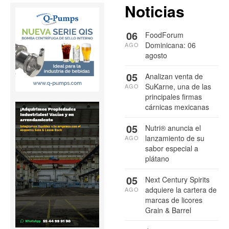
Noticias
06
FoodForum
Dominicana: 06
AGO
agosto
05
Analizan venta de
SuKarne, una de las
AGO
principales firmas
cárnicas mexicanas
05
Nutri® anuncia el
lanzamiento de su
AGO
sabor especial a
plátano
05
Next Century Spirits
adquiere la cartera de
AGO
marcas de licores
Grain & Barrel