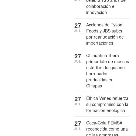
celebran 20 años de
colaboración e
innovación
27
Acciones de Tyson
Foods y JBS suben
JUL
por reanudación de
importaciones
27
Chihuahua libera
primer lote de moscas
JUL
estériles del gusano
barrenador
producidas en
Chiapas
27
Ethica Wines refuerza
su compromiso con la
JUL
formación enológica
27
Coca-Cola FEMSA,
reconocida como una
JUL
de las empresas