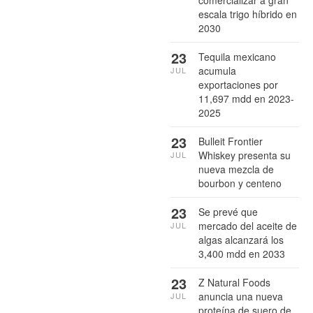
comercializar a gran
escala trigo híbrido en
2030
23
Tequila mexicano
acumula
JUL
exportaciones por
11,697 mdd en 2023-
2025
23
Bulleit Frontier
Whiskey presenta su
JUL
nueva mezcla de
bourbon y centeno
23
Se prevé que
mercado del aceite de
JUL
algas alcanzará los
3,400 mdd en 2033
23
Z Natural Foods
anuncia una nueva
JUL
proteína de suero de