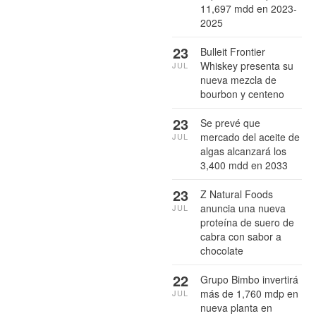
11,697 mdd en 2023-
2025
23
Bulleit Frontier
Whiskey presenta su
JUL
nueva mezcla de
bourbon y centeno
23
Se prevé que
mercado del aceite de
JUL
algas alcanzará los
3,400 mdd en 2033
23
Z Natural Foods
anuncia una nueva
JUL
proteína de suero de
cabra con sabor a
chocolate
22
Grupo Bimbo invertirá
más de 1,760 mdp en
JUL
nueva planta en