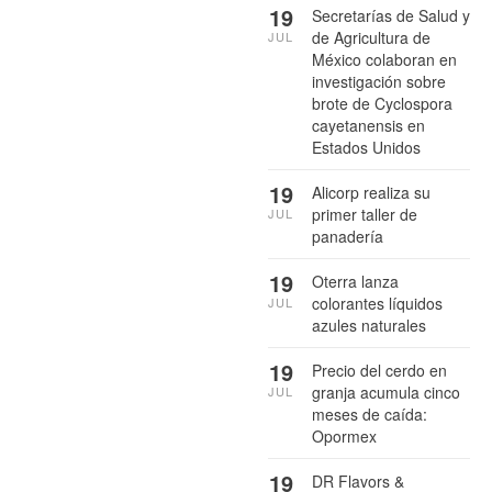
19
Secretarías de Salud y
de Agricultura de
JUL
México colaboran en
investigación sobre
brote de Cyclospora
cayetanensis en
Estados Unidos
19
Alicorp realiza su
primer taller de
JUL
panadería
19
Oterra lanza
colorantes líquidos
JUL
azules naturales
19
Precio del cerdo en
granja acumula cinco
JUL
meses de caída:
Opormex
19
DR Flavors &