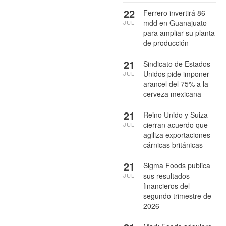
22
Ferrero invertirá 86
mdd en Guanajuato
JUL
para ampliar su planta
de producción
21
Sindicato de Estados
Unidos pide imponer
JUL
arancel del 75% a la
cerveza mexicana
21
Reino Unido y Suiza
cierran acuerdo que
JUL
agiliza exportaciones
cárnicas británicas
21
Sigma Foods publica
sus resultados
JUL
financieros del
segundo trimestre de
2026