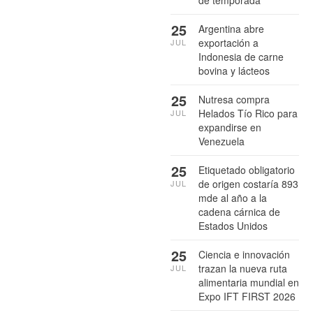
de temporada
25
Argentina abre
exportación a
JUL
Indonesia de carne
bovina y lácteos
25
Nutresa compra
Helados Tío Rico para
JUL
expandirse en
Venezuela
25
Etiquetado obligatorio
de origen costaría 893
JUL
mde al año a la
cadena cárnica de
Estados Unidos
25
Ciencia e innovación
trazan la nueva ruta
JUL
alimentaria mundial en
Expo IFT FIRST 2026