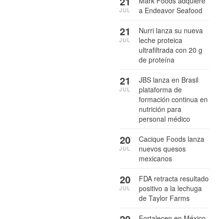
21
Mark Foods adquiere
a Endeavor Seafood
JUL
21
Nurri lanza su nueva
leche proteica
JUL
ultrafiltrada con 20 g
de proteína
21
JBS lanza en Brasil
plataforma de
JUL
formación continua en
nutrición para
personal médico
20
Cacique Foods lanza
nuevos quesos
JUL
mexicanos
20
FDA retracta resultado
positivo a la lechuga
JUL
de Taylor Farms
20
Fortalecen en México