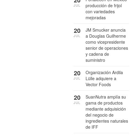
producción de frijol
JUL
con variedades
mejoradas
20
JM Smucker anuncia
a Douglas Guilherme
JUL
como vicepresidente
senior de operaciones
y cadena de
suministro
20
Organización Ardila
Lülle adquiere a
JUL
Vector Foods
20
SuanNutra amplía su
gama de productos
JUL
mediante adquisición
del negocio de
ingredientes naturales
de IFF