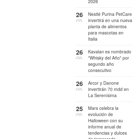
2026
26
Nestlé Purina PetCare
invertirá en una nueva
JUL
planta de alimentos
para mascotas en
Italia
26
Kavalan es nombrado
"Whisky del Año" por
JUL
segundo año
consecutivo
26
Arcor y Danone
invertirán 70 mdd en
JUL
La Serenísima
25
Mars celebra la
evolución de
JUL
Halloween con su
informe anual de
tendencias y dulces