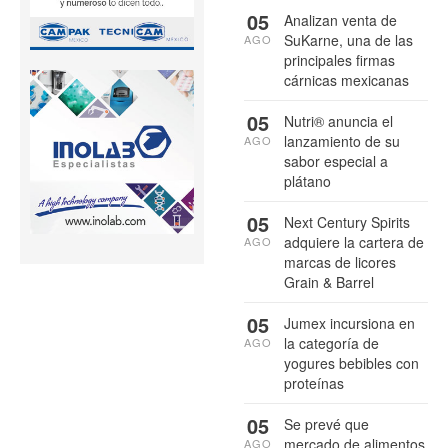
05
Analizan venta de
SuKarne, una de las
AGO
principales firmas
cárnicas mexicanas
05
Nutri® anuncia el
lanzamiento de su
AGO
sabor especial a
plátano
05
Next Century Spirits
adquiere la cartera de
AGO
marcas de licores
Grain & Barrel
05
Jumex incursiona en
la categoría de
AGO
yogures bebibles con
proteínas
05
Se prevé que
mercado de alimentos
AGO