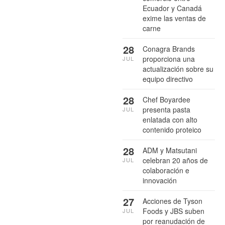
Ecuador y Canadá
exime las ventas de
carne
28
Conagra Brands
proporciona una
JUL
actualización sobre su
equipo directivo
28
Chef Boyardee
presenta pasta
JUL
enlatada con alto
contenido proteico
28
ADM y Matsutani
celebran 20 años de
JUL
colaboración e
innovación
27
Acciones de Tyson
Foods y JBS suben
JUL
por reanudación de