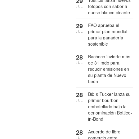
29
Tostitos lanza nuevos
totopos con sabor a
JUL
queso blanco picante
29
FAO aprueba el
primer plan mundial
JUL
para la ganadería
sostenible
28
Bachoco invierte más
de 31 mdp para
JUL
reducir emisiones en
su planta de Nuevo
León
28
Bib & Tucker lanza su
primer bourbon
JUL
embotellado bajo la
denominación Bottled-
in-Bond
28
Acuerdo de libre
comercio entre
JUL