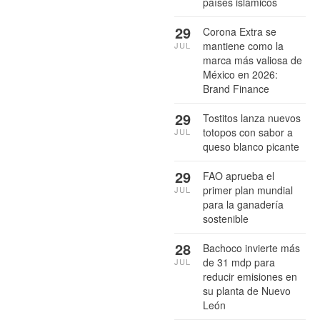
países islámicos
29
Corona Extra se
mantiene como la
JUL
marca más valiosa de
México en 2026:
Brand Finance
29
Tostitos lanza nuevos
totopos con sabor a
JUL
queso blanco picante
29
FAO aprueba el
primer plan mundial
JUL
para la ganadería
sostenible
28
Bachoco invierte más
de 31 mdp para
JUL
reducir emisiones en
su planta de Nuevo
León