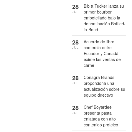
28
Bib & Tucker lanza su
primer bourbon
JUL
embotellado bajo la
denominación Bottled-
in-Bond
28
Acuerdo de libre
comercio entre
JUL
Ecuador y Canadá
exime las ventas de
carne
28
Conagra Brands
proporciona una
JUL
actualización sobre su
equipo directivo
28
Chef Boyardee
presenta pasta
JUL
enlatada con alto
contenido proteico