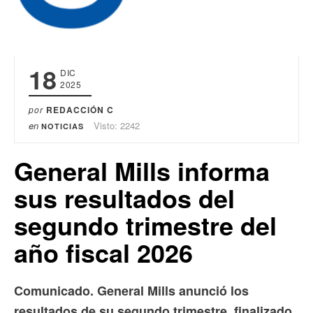
18
DIC
2025
por
REDACCIÓN C
en
Visto: 2242
NOTICIAS
General Mills informa
sus resultados del
segundo trimestre del
año fiscal 2026
Comunicado. General Mills anunció los
resultados de su segundo trimestre, finalizado