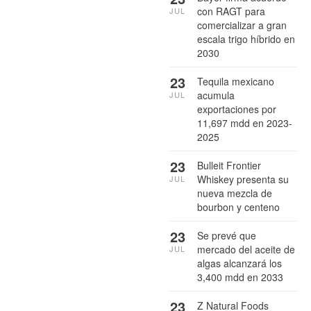
con RAGT para
JUL
comercializar a gran
escala trigo híbrido en
2030
23
Tequila mexicano
acumula
JUL
exportaciones por
11,697 mdd en 2023-
2025
23
Bulleit Frontier
Whiskey presenta su
JUL
nueva mezcla de
bourbon y centeno
23
Se prevé que
mercado del aceite de
JUL
algas alcanzará los
3,400 mdd en 2033
23
Z Natural Foods