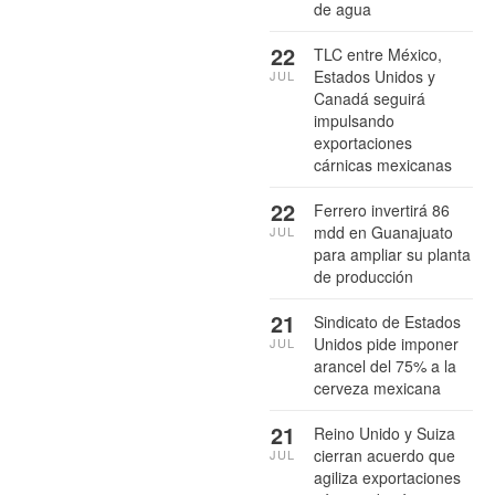
de agua
22
TLC entre México,
Estados Unidos y
JUL
Canadá seguirá
impulsando
exportaciones
cárnicas mexicanas
22
Ferrero invertirá 86
mdd en Guanajuato
JUL
para ampliar su planta
de producción
21
Sindicato de Estados
Unidos pide imponer
JUL
arancel del 75% a la
cerveza mexicana
21
Reino Unido y Suiza
cierran acuerdo que
JUL
agiliza exportaciones