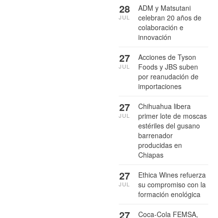
28
ADM y Matsutani
celebran 20 años de
JUL
colaboración e
innovación
27
Acciones de Tyson
Foods y JBS suben
JUL
por reanudación de
importaciones
27
Chihuahua libera
primer lote de moscas
JUL
estériles del gusano
barrenador
producidas en
Chiapas
27
Ethica Wines refuerza
su compromiso con la
JUL
formación enológica
27
Coca-Cola FEMSA,