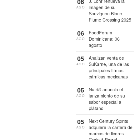
06
J. Lohr renueva la
imagen de su
AGO
Sauvignon Blanc
Flume Crossing 2025
06
FoodForum
Dominicana: 06
AGO
agosto
05
Analizan venta de
SuKarne, una de las
AGO
principales firmas
cárnicas mexicanas
05
Nutri® anuncia el
lanzamiento de su
AGO
sabor especial a
plátano
05
Next Century Spirits
adquiere la cartera de
AGO
marcas de licores
Grain & Barrel