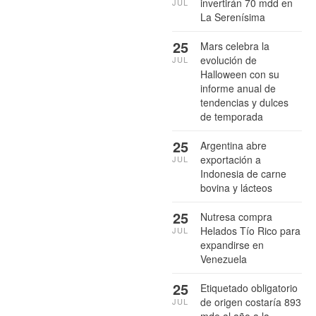
invertirán 70 mdd en
JUL
La Serenísima
25
Mars celebra la
evolución de
JUL
Halloween con su
informe anual de
tendencias y dulces
de temporada
25
Argentina abre
exportación a
JUL
Indonesia de carne
bovina y lácteos
25
Nutresa compra
Helados Tío Rico para
JUL
expandirse en
Venezuela
25
Etiquetado obligatorio
de origen costaría 893
JUL
mde al año a la