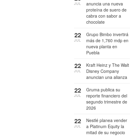
anuncia una nueva
JUL
proteína de suero de
cabra con sabor a
chocolate
22
Grupo Bimbo invertirá
más de 1,760 mdp en
JUL
nueva planta en
Puebla
22
Kraft Heinz y The Walt
Disney Company
JUL
anuncian una alianza
22
Gruma publica su
reporte financiero del
JUL
segundo trimestre de
2026
22
Nestlé planea vender
a Platinum Equity la
JUL
mitad de su negocio