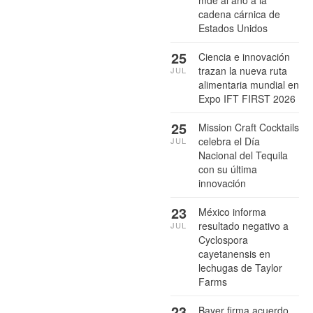
cadena cárnica de
Estados Unidos
25
Ciencia e innovación
trazan la nueva ruta
JUL
alimentaria mundial en
Expo IFT FIRST 2026
25
Mission Craft Cocktails
celebra el Día
JUL
Nacional del Tequila
con su última
innovación
23
México informa
resultado negativo a
JUL
Cyclospora
cayetanensis en
lechugas de Taylor
Farms
23
Bayer firma acuerdo