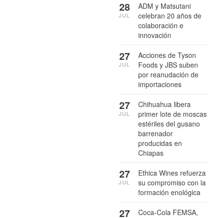
28
ADM y Matsutani
celebran 20 años de
JUL
colaboración e
innovación
27
Acciones de Tyson
Foods y JBS suben
JUL
por reanudación de
importaciones
27
Chihuahua libera
primer lote de moscas
JUL
estériles del gusano
barrenador
producidas en
Chiapas
27
Ethica Wines refuerza
su compromiso con la
JUL
formación enológica
27
Coca-Cola FEMSA,