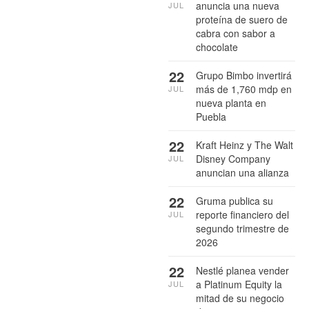
anuncia una nueva
JUL
proteína de suero de
cabra con sabor a
chocolate
22
Grupo Bimbo invertirá
más de 1,760 mdp en
JUL
nueva planta en
Puebla
22
Kraft Heinz y The Walt
Disney Company
JUL
anuncian una alianza
22
Gruma publica su
reporte financiero del
JUL
segundo trimestre de
2026
22
Nestlé planea vender
a Platinum Equity la
JUL
mitad de su negocio