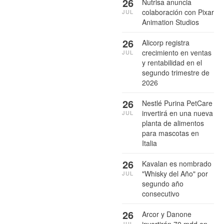
26
Nutrisa anuncia
colaboración con Pixar
JUL
Animation Studios
26
Alicorp registra
crecimiento en ventas
JUL
y rentabilidad en el
segundo trimestre de
2026
26
Nestlé Purina PetCare
invertirá en una nueva
JUL
planta de alimentos
para mascotas en
Italia
26
Kavalan es nombrado
"Whisky del Año" por
JUL
segundo año
consecutivo
26
Arcor y Danone
JUL