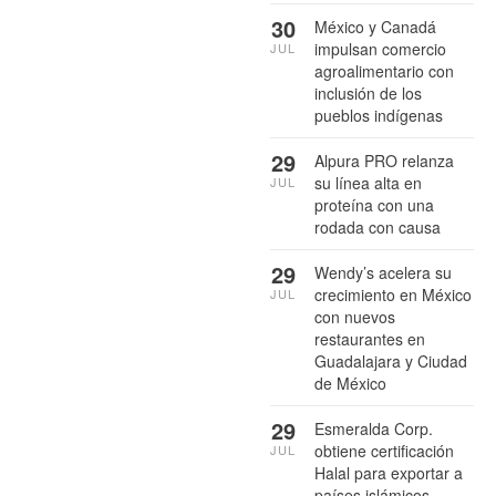
30
México y Canadá
impulsan comercio
JUL
agroalimentario con
inclusión de los
pueblos indígenas
29
Alpura PRO relanza
su línea alta en
JUL
proteína con una
rodada con causa
29
Wendy’s acelera su
crecimiento en México
JUL
con nuevos
restaurantes en
Guadalajara y Ciudad
de México
29
Esmeralda Corp.
obtiene certificación
JUL
Halal para exportar a
países islámicos