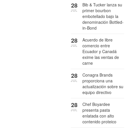
28
Bib & Tucker lanza su
primer bourbon
JUL
embotellado bajo la
denominación Bottled-
in-Bond
28
Acuerdo de libre
comercio entre
JUL
Ecuador y Canadá
exime las ventas de
carne
28
Conagra Brands
proporciona una
JUL
actualización sobre su
equipo directivo
28
Chef Boyardee
presenta pasta
JUL
enlatada con alto
contenido proteico