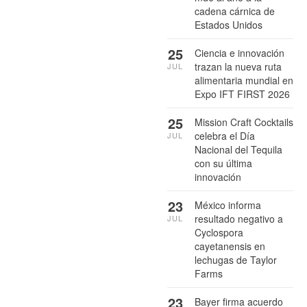
cadena cárnica de
Estados Unidos
25
Ciencia e innovación
trazan la nueva ruta
JUL
alimentaria mundial en
Expo IFT FIRST 2026
25
Mission Craft Cocktails
celebra el Día
JUL
Nacional del Tequila
con su última
innovación
23
México informa
resultado negativo a
JUL
Cyclospora
cayetanensis en
lechugas de Taylor
Farms
23
Bayer firma acuerdo