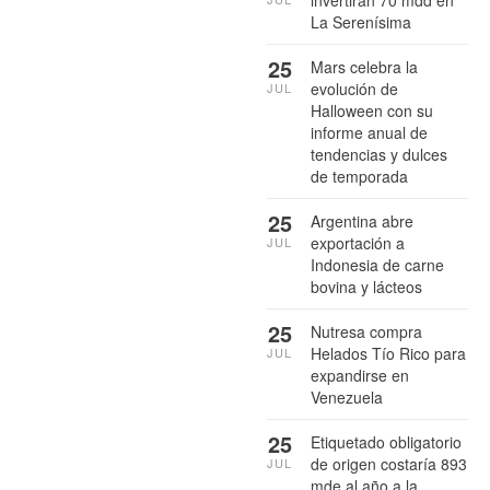
invertirán 70 mdd en
La Serenísima
25
Mars celebra la
evolución de
JUL
Halloween con su
informe anual de
tendencias y dulces
de temporada
25
Argentina abre
exportación a
JUL
Indonesia de carne
bovina y lácteos
25
Nutresa compra
Helados Tío Rico para
JUL
expandirse en
Venezuela
25
Etiquetado obligatorio
de origen costaría 893
JUL
mde al año a la