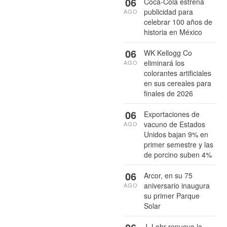
06
Coca-Cola estrena
publicidad para
AGO
celebrar 100 años de
historia en México
06
WK Kellogg Co
eliminará los
AGO
colorantes artificiales
en sus cereales para
finales de 2026
06
Exportaciones de
vacuno de Estados
AGO
Unidos bajan 9% en
primer semestre y las
de porcino suben 4%
06
Arcor, en su 75
aniversario inaugura
AGO
su primer Parque
Solar
J. Lohr renueva la