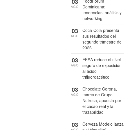
03
FoodForum
Dominicana:
AGO
tendencias, análisis y
networking
03
Coca-Cola presenta
sus resultados del
AGO
segundo trimestre de
2026
03
EFSA reduce el nivel
seguro de exposición
AGO
al ácido
trifluoroacético
03
Chocolate Corona,
marca de Grupo
AGO
Nutresa, apuesta por
el cacao real y la
trazabilidad
03
Cerveza Modelo lanza
su “Modelito”
AGO