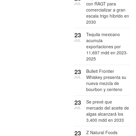
con RAGT para
JUL
comercializar a gran
escala trigo híbrido en
2030
23
Tequila mexicano
acumula
JUL
exportaciones por
11,697 mdd en 2023-
2025
23
Bulleit Frontier
Whiskey presenta su
JUL
nueva mezcla de
bourbon y centeno
23
Se prevé que
mercado del aceite de
JUL
algas alcanzará los
3,400 mdd en 2033
23
Z Natural Foods