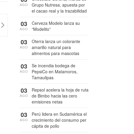
Grupo Nutresa, apuesta por
AGO
el cacao real y la trazabilidad
03
Cerveza Modelo lanza su
“Modelito”
AGO
03
Oterra lanza un colorante
amarillo natural para
AGO
alimentos para mascotas
03
Se incendia bodega de
PepsiCo en Matamoros,
AGO
Tamaulipas
03
Repsol acelera la hoja de ruta
de Bimbo hacia las cero
AGO
emisiones netas
03
Perú lidera en Sudamérica el
crecimiento del consumo per
AGO
cápita de pollo