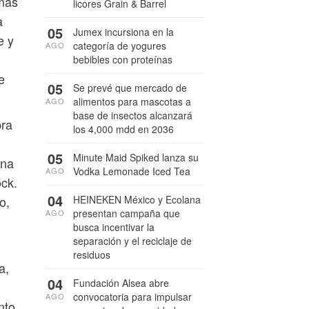
emás
licores Grain & Barrel
a
05
Jumex incursiona en la
e y
categoría de yogures
AGO
bebibles con proteínas
e
05
Se prevé que mercado de
alimentos para mascotas a
AGO
base de insectos alcanzará
bra
los 4,000 mdd en 2036
05
Minute Maid Spiked lanza su
una
Vodka Lemonade Iced Tea
AGO
ock.
04
HEINEKEN México y Ecolana
o,
presentan campaña que
AGO
busca incentivar la
separación y el reciclaje de
residuos
a,
04
Fundación Alsea abre
convocatoria para impulsar
AGO
nto