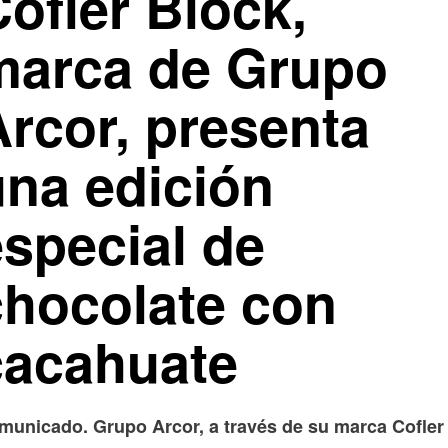
ofler Block,
marca de Grupo
Arcor, presenta
una edición
especial de
chocolate con
cacahuate
municado. Grupo Arcor, a través de su marca Cofler