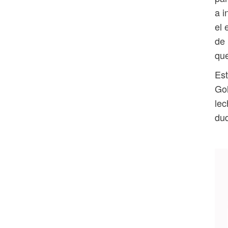
a i
el 
de 
que
Est
Gol
lec
dud