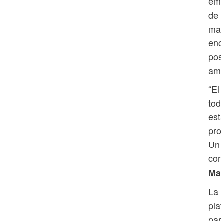
emo
de 
mar
enc
pos
ami
“El
to
est
pro
Un 
con
Ma
La 
pla
par