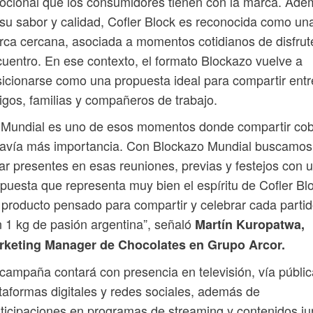
cional que los consumidores tienen con la marca. Ad
su sabor y calidad, Cofler Block es reconocida como un
ca cercana, asociada a momentos cotidianos de disfrut
uentro. En ese contexto, el formato Blockazo vuelve a
icionarse como una propuesta ideal para compartir entr
gos, familias y compañeros de trabajo.
 Mundial es uno de esos momentos donde compartir co
davía más importancia. Con Blockazo Mundial buscamos
ar presentes en esas reuniones, previas y festejos con 
puesta que representa muy bien el espíritu de Cofler Bl
producto pensado para compartir y celebrar cada partid
 1 kg de pasión argentina”, señaló
Martín Kuropatwa,
rketing Manager de Chocolates en Grupo Arcor.
campaña contará con presencia en televisión, vía públic
taformas digitales y redes sociales, además de
ticipaciones en programas de streaming y contenidos ju