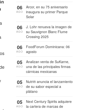
ón
06
Arcor, en su 75 aniversario
a
inaugura su primer Parque
AGO
Solar
a
06
J. Lohr renueva la imagen de
su Sauvignon Blanc Flume
AGO
a
Crossing 2025
06
FoodForum Dominicana: 06
agosto
AGO
ños
05
Analizan venta de SuKarne,
 de
una de las principales firmas
AGO
cárnicas mexicanas
y
05
Nutri® anuncia el lanzamiento
de su sabor especial a
AGO
plátano
05
Next Century Spirits adquiere
la cartera de marcas de
AGO