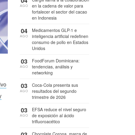
04
en la cadena de valor para
AGO
fortalecer el sector del cacao
en Indonesia
04
Medicamentos GLP-1 e
inteligencia artificial redefinen
AGO
consumo de pollo en Estados
Unidos
03
FoodForum Dominicana:
tendencias, análisis y
AGO
networking
lvo
03
Coca-Cola presenta sus
resultados del segundo
AGO
y
trimestre de 2026
03
EFSA reduce el nivel seguro
de exposición al ácido
AGO
trifluoroacético
03
Chocolate Corona, marca de