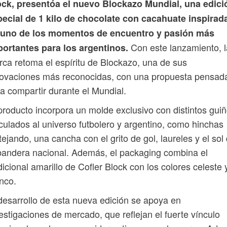
ock, presentóa el nuevo Blockazo Mundial, una edici
pecial de 1 kilo de chocolate con cacahuate inspirad
 uno de los momentos de encuentro y pasión más
Con este lanzamiento, l
portantes para los argentinos.
ca retoma el espíritu de Blockazo, una de sus
novaciones más reconocidas, con una propuesta pensad
a compartir durante el Mundial.
producto incorpora un molde exclusivo con distintos gui
culados al universo futbolero y argentino, como hinchas
tejando, una cancha con el grito de gol, laureles y el sol
bandera nacional. Además, el packaging combina el
dicional amarillo de Cofler Block con los colores celeste 
nco.
desarrollo de esta nueva edición se apoya en
estigaciones de mercado, que reflejan el fuerte vínculo