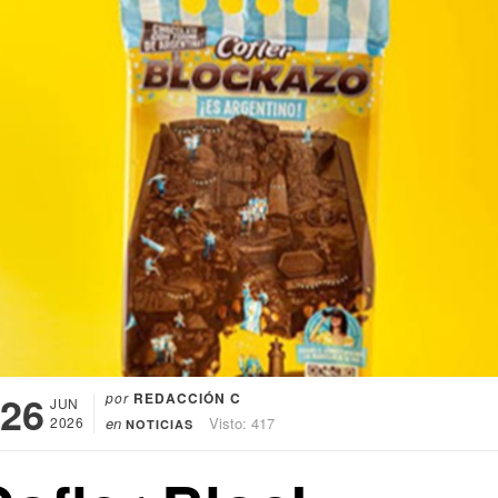
26
por
REDACCIÓN C
JUN
2026
en
Visto: 417
NOTICIAS