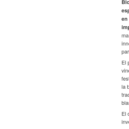
Bl
es
en
im
mar
in
par
El 
vin
fes
la 
tra
bla
El 
inv