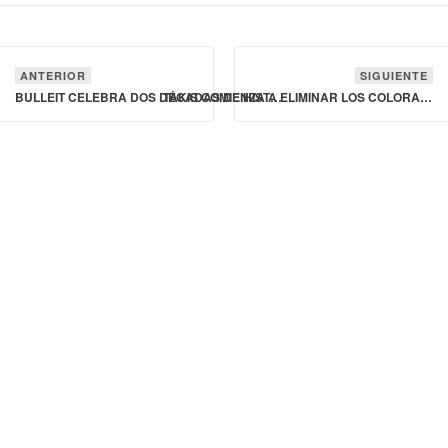
ANTERIOR
SIGUIENTE
BULLEIT CELEBRA DOS DÉCADAS DE HISTORIA CON SU NUEVO WHISKY DE CENTENO PURO DE 20 AÑOS
TAKIS COMIENZA A ELIMINAR LOS COLORANTES ARTIFICIALES Y EL TBHQ DE TODA SU GAMA DE PRODUCTOS