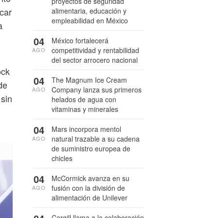
proyectos de seguridad
car
alimentaria, educación y
empleabilidad en México
a
04
México fortalecerá
competitividad y rentabilidad
AGO
del sector arrocero nacional
ock
04
The Magnum Ice Cream
de
Company lanza sus primeros
AGO
 sin
helados de agua con
vitaminas y minerales
04
Mars incorpora mentol
natural trazable a su cadena
AGO
de suministro europea de
chicles
04
McCormick avanza en su
fusión con la división de
AGO
alimentación de Unilever
Cargill llama a la colaboración