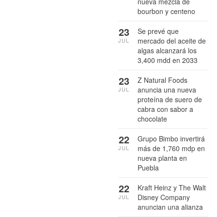
nueva mezcla de
bourbon y centeno
23
Se prevé que
mercado del aceite de
JUL
algas alcanzará los
3,400 mdd en 2033
23
Z Natural Foods
anuncia una nueva
JUL
proteína de suero de
cabra con sabor a
chocolate
22
Grupo Bimbo invertirá
más de 1,760 mdp en
JUL
nueva planta en
Puebla
22
Kraft Heinz y The Walt
Disney Company
JUL
anuncian una alianza