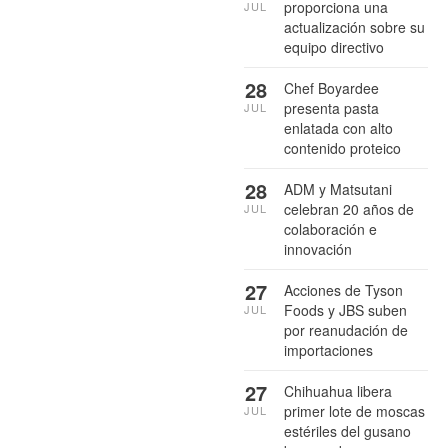
proporciona una
JUL
actualización sobre su
equipo directivo
28
Chef Boyardee
presenta pasta
JUL
enlatada con alto
contenido proteico
28
ADM y Matsutani
celebran 20 años de
JUL
colaboración e
innovación
27
Acciones de Tyson
Foods y JBS suben
JUL
por reanudación de
importaciones
27
Chihuahua libera
primer lote de moscas
JUL
estériles del gusano