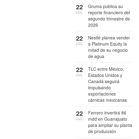
22
Gruma publica su
reporte financiero del
JUL
segundo trimestre de
2026
22
Nestlé planea vender
a Platinum Equity la
JUL
mitad de su negocio
de agua
22
TLC entre México,
Estados Unidos y
JUL
Canadá seguirá
impulsando
exportaciones
cárnicas mexicanas
22
Ferrero invertirá 86
mdd en Guanajuato
JUL
para ampliar su planta
de producción