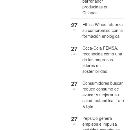
barrenador
producidas en
Chiapas
27
Ethica Wines refuerza
su compromiso con la
JUL
formación enológica
27
Coca-Cola FEMSA,
reconocida como una
JUL
de las empresas
líderes en
sostenibilidad
27
Consumidores buscan
reducir consumo de
JUL
azúcar y mejorar su
salud metabólica: Tate
& Lyle
27
PepsiCo genera
empleos e impulsa
JUL
actividad económica