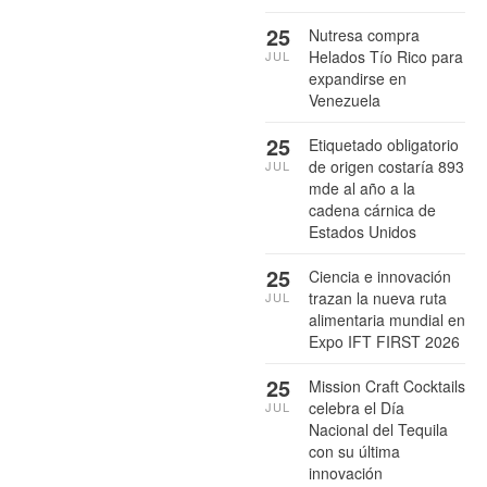
25
Nutresa compra
Helados Tío Rico para
JUL
expandirse en
Venezuela
25
Etiquetado obligatorio
de origen costaría 893
JUL
mde al año a la
cadena cárnica de
Estados Unidos
25
Ciencia e innovación
trazan la nueva ruta
JUL
alimentaria mundial en
Expo IFT FIRST 2026
25
Mission Craft Cocktails
celebra el Día
JUL
Nacional del Tequila
con su última
innovación