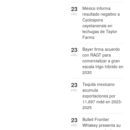
23
México informa
resultado negativo a
JUL
Cyclospora
cayetanensis en
lechugas de Taylor
Farms
23
Bayer firma acuerdo
con RAGT para
JUL
comercializar a gran
escala trigo híbrido en
2030
23
Tequila mexicano
acumula
JUL
exportaciones por
11,697 mdd en 2023-
2025
23
Bulleit Frontier
Whiskey presenta su
JUL