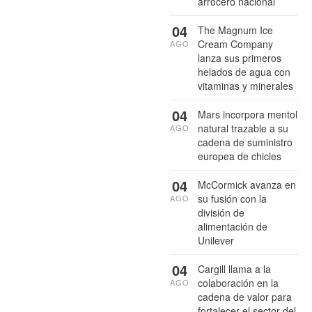
arrocero nacional
04
The Magnum Ice
Cream Company
AGO
lanza sus primeros
helados de agua con
vitaminas y minerales
04
Mars incorpora mentol
natural trazable a su
AGO
cadena de suministro
europea de chicles
04
McCormick avanza en
su fusión con la
AGO
división de
alimentación de
Unilever
04
Cargill llama a la
colaboración en la
AGO
cadena de valor para
fortalecer el sector del