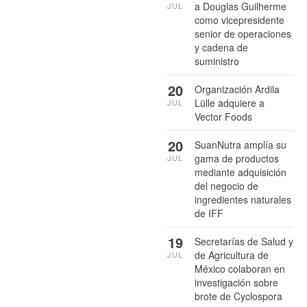
a Douglas Guilherme
JUL
como vicepresidente
senior de operaciones
y cadena de
suministro
20
Organización Ardila
Lülle adquiere a
JUL
Vector Foods
20
SuanNutra amplía su
gama de productos
JUL
mediante adquisición
del negocio de
ingredientes naturales
de IFF
19
Secretarías de Salud y
de Agricultura de
JUL
México colaboran en
investigación sobre
brote de Cyclospora