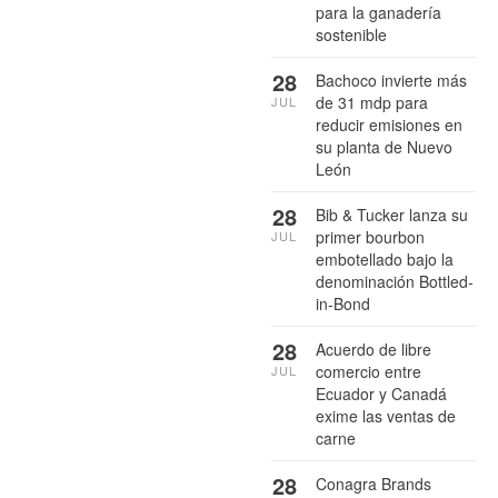
para la ganadería
sostenible
28
Bachoco invierte más
de 31 mdp para
JUL
reducir emisiones en
su planta de Nuevo
León
28
Bib & Tucker lanza su
primer bourbon
JUL
embotellado bajo la
denominación Bottled-
in-Bond
28
Acuerdo de libre
comercio entre
JUL
Ecuador y Canadá
exime las ventas de
carne
28
Conagra Brands