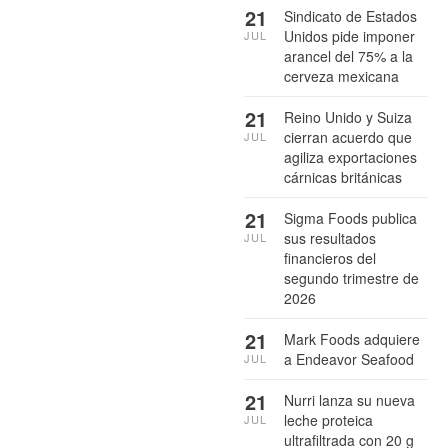
21
Sindicato de Estados
Unidos pide imponer
JUL
arancel del 75% a la
cerveza mexicana
21
Reino Unido y Suiza
cierran acuerdo que
JUL
agiliza exportaciones
cárnicas británicas
21
Sigma Foods publica
sus resultados
JUL
financieros del
segundo trimestre de
2026
21
Mark Foods adquiere
a Endeavor Seafood
JUL
21
Nurri lanza su nueva
leche proteica
JUL
ultrafiltrada con 20 g