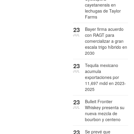
cayetanensis en
lechugas de Taylor
Farms
23
Bayer firma acuerdo
con RAGT para
JUL
comercializar a gran
escala trigo híbrido en
2030
23
Tequila mexicano
acumula
JUL
exportaciones por
11,697 mdd en 2023-
2025
23
Bulleit Frontier
Whiskey presenta su
JUL
nueva mezcla de
bourbon y centeno
23
Se prevé que