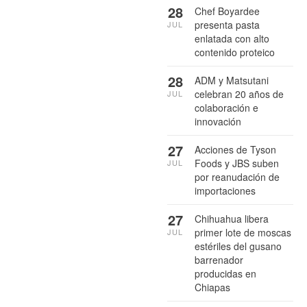
28
Chef Boyardee
presenta pasta
JUL
enlatada con alto
contenido proteico
28
ADM y Matsutani
celebran 20 años de
JUL
colaboración e
innovación
27
Acciones de Tyson
Foods y JBS suben
JUL
por reanudación de
importaciones
27
Chihuahua libera
primer lote de moscas
JUL
estériles del gusano
barrenador
producidas en
Chiapas