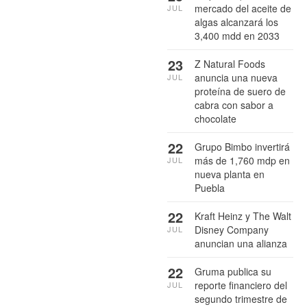
mercado del aceite de
JUL
algas alcanzará los
3,400 mdd en 2033
23
Z Natural Foods
anuncia una nueva
JUL
proteína de suero de
cabra con sabor a
chocolate
22
Grupo Bimbo invertirá
más de 1,760 mdp en
JUL
nueva planta en
Puebla
22
Kraft Heinz y The Walt
Disney Company
JUL
anuncian una alianza
22
Gruma publica su
reporte financiero del
JUL
segundo trimestre de