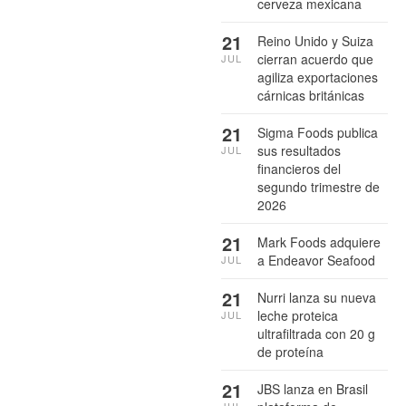
cerveza mexicana
21
Reino Unido y Suiza
cierran acuerdo que
JUL
agiliza exportaciones
cárnicas británicas
21
Sigma Foods publica
sus resultados
JUL
financieros del
segundo trimestre de
2026
21
Mark Foods adquiere
a Endeavor Seafood
JUL
21
Nurri lanza su nueva
leche proteica
JUL
ultrafiltrada con 20 g
de proteína
21
JBS lanza en Brasil
JUL