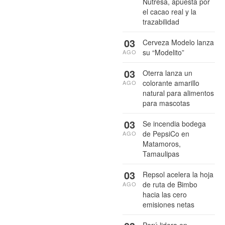
Nutresa, apuesta por
el cacao real y la
trazabilidad
03
Cerveza Modelo lanza
su “Modelito”
AGO
03
Oterra lanza un
colorante amarillo
AGO
natural para alimentos
para mascotas
03
Se incendia bodega
de PepsiCo en
AGO
Matamoros,
Tamaulipas
03
Repsol acelera la hoja
de ruta de Bimbo
AGO
hacia las cero
emisiones netas
Perú lidera en