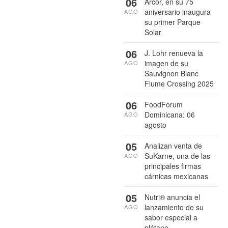
06
Arcor, en su 75
aniversario inaugura
AGO
su primer Parque
Solar
06
J. Lohr renueva la
imagen de su
AGO
Sauvignon Blanc
Flume Crossing 2025
06
FoodForum
Dominicana: 06
AGO
agosto
05
Analizan venta de
SuKarne, una de las
AGO
principales firmas
cárnicas mexicanas
05
Nutri® anuncia el
lanzamiento de su
AGO
sabor especial a
plátano