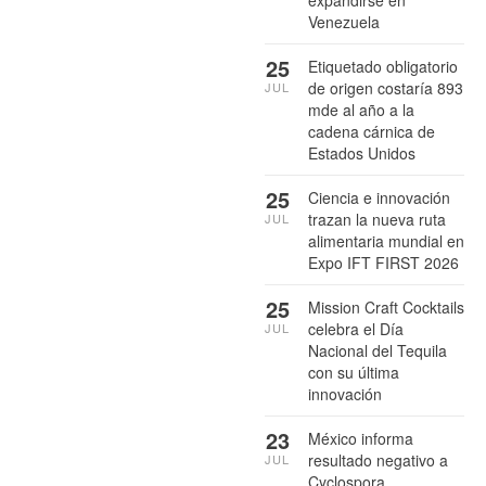
Venezuela
25
Etiquetado obligatorio
de origen costaría 893
JUL
mde al año a la
cadena cárnica de
Estados Unidos
25
Ciencia e innovación
trazan la nueva ruta
JUL
alimentaria mundial en
Expo IFT FIRST 2026
25
Mission Craft Cocktails
celebra el Día
JUL
Nacional del Tequila
con su última
innovación
23
México informa
resultado negativo a
JUL
Cyclospora