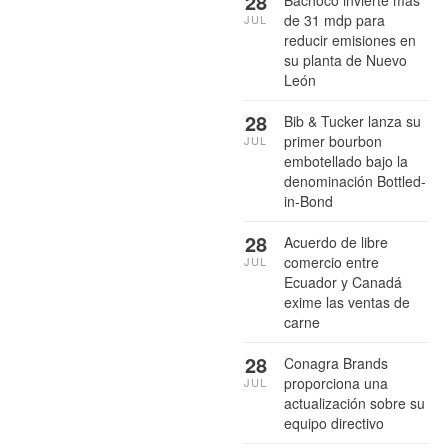
28
de 31 mdp para
JUL
reducir emisiones en
su planta de Nuevo
León
28
Bib & Tucker lanza su
primer bourbon
JUL
embotellado bajo la
denominación Bottled-
in-Bond
28
Acuerdo de libre
comercio entre
JUL
Ecuador y Canadá
exime las ventas de
carne
28
Conagra Brands
proporciona una
JUL
actualización sobre su
equipo directivo