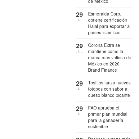
de México
29
Esmeralda Corp.
obtiene certificación
JUL
Halal para exportar a
países islámicos
29
Corona Extra se
mantiene como la
JUL
marca más valiosa de
México en 2026:
Brand Finance
29
Tostitos lanza nuevos
totopos con sabor a
JUL
queso blanco picante
29
FAO aprueba el
primer plan mundial
JUL
para la ganadería
sostenible
Bachoco invierte más