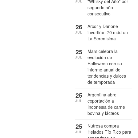
"Whisky del Año" por
JUL
segundo año
consecutivo
26
Arcor y Danone
invertirán 70 mdd en
JUL
La Serenísima
25
Mars celebra la
evolución de
JUL
Halloween con su
informe anual de
tendencias y dulces
de temporada
25
Argentina abre
exportación a
JUL
Indonesia de carne
bovina y lácteos
25
Nutresa compra
Helados Tío Rico para
JUL
expandirse en