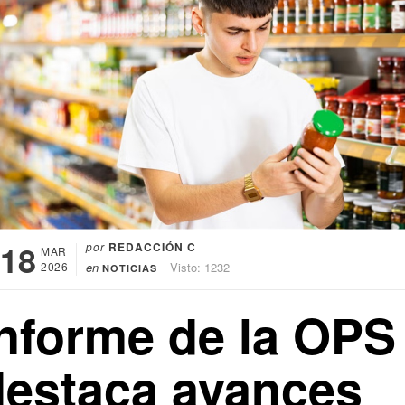
18
por
REDACCIÓN C
MAR
2026
en
Visto: 1232
NOTICIAS
Informe de la OPS
destaca avances