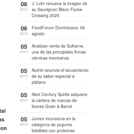
06
J. Lohr renueva la imagen de
su Sauvignon Blanc Flume
AGO
Crossing 2025
06
FoodForum Dominicana: 06
agosto
AGO
05
Analizan venta de SuKarne,
una de las principales firmas
AGO
cárnicas mexicanas
05
Nutri® anuncia el lanzamiento
de su sabor especial a
AGO
plátano
05
Next Century Spirits adquiere
la cartera de marcas de
AGO
licores Grain & Barrel
tal
05
as
Jumex incursiona en la
categoría de yogures
AGO
con
bebibles con proteínas