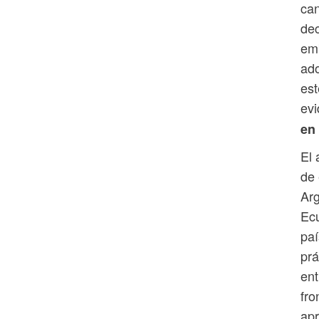
can
dec
em
ado
est
evi
en 
El 
de 
Arg
Ecu
paí
prá
ent
fro
apr