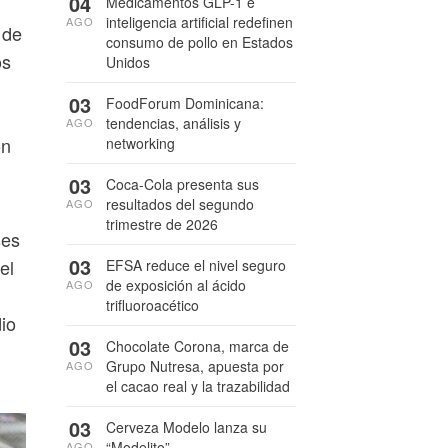
04
Medicamentos GLP-1 e
inteligencia artificial redefinen
AGO
 de
consumo de pollo en Estados
os
Unidos
03
FoodForum Dominicana:
tendencias, análisis y
AGO
on
networking
03
Coca-Cola presenta sus
resultados del segundo
AGO
trimestre de 2026
ses
03
el
EFSA reduce el nivel seguro
de exposición al ácido
AGO
trifluoroacético
io
03
Chocolate Corona, marca de
Grupo Nutresa, apuesta por
AGO
el cacao real y la trazabilidad
03
Cerveza Modelo lanza su
“Modelito”
AGO