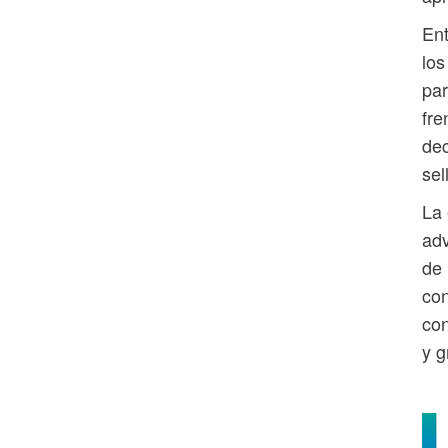
Ent
los
par
fre
dec
sel
La 
adv
de 
con
con
y g