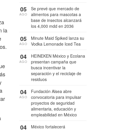
05
Se prevé que mercado de
alimentos para mascotas a
AGO
base de insectos alcanzará
za
los 4,000 mdd en 2036
n la
05
e
Minute Maid Spiked lanza su
Vodka Lemonade Iced Tea
AGO
os.
04
HEINEKEN México y Ecolana
presentan campaña que
AGO
que
busca incentivar la
más
separación y el reciclaje de
residuos
y
a
04
Fundación Alsea abre
convocatoria para impulsar
AGO
rar
proyectos de seguridad
alimentaria, educación y
empleabilidad en México
a
04
México fortalecerá