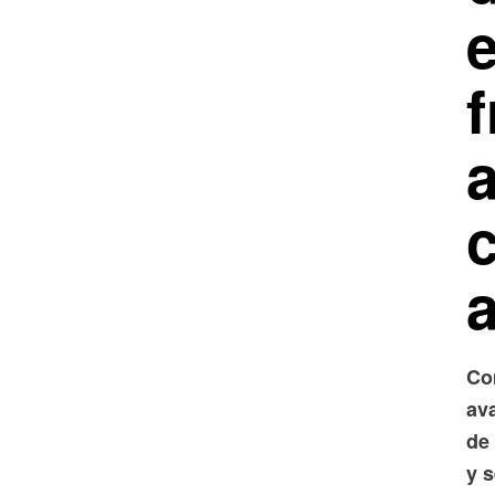
f
Co
av
de
y s