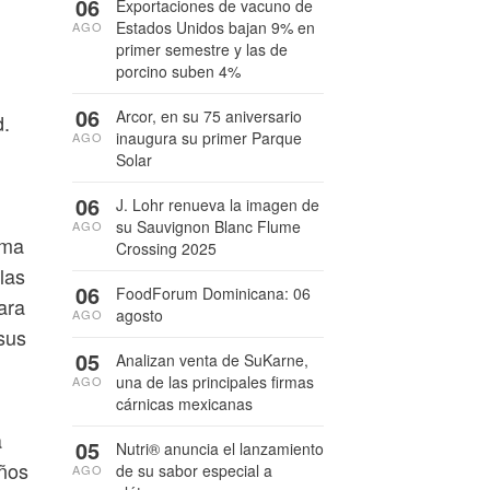
06
Exportaciones de vacuno de
Estados Unidos bajan 9% en
AGO
primer semestre y las de
porcino suben 4%
06
Arcor, en su 75 aniversario
d.
inaugura su primer Parque
AGO
Solar
06
J. Lohr renueva la imagen de
su Sauvignon Blanc Flume
AGO
rma
Crossing 2025
las
06
FoodForum Dominicana: 06
ara
agosto
AGO
sus
05
Analizan venta de SuKarne,
una de las principales firmas
AGO
cárnicas mexicanas
a
05
Nutri® anuncia el lanzamiento
eños
de su sabor especial a
AGO