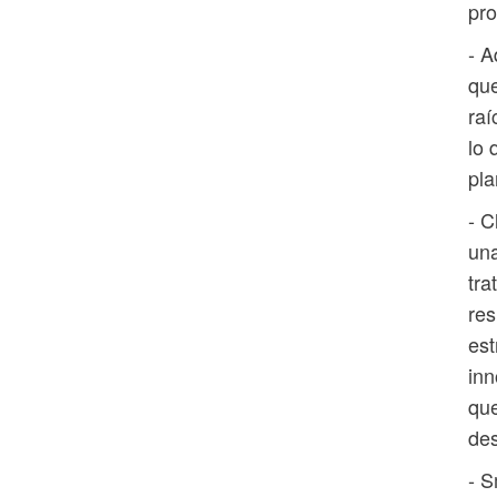
pro
- A
que
raí
lo 
pla
- C
una
tra
res
est
inn
que
des
- S