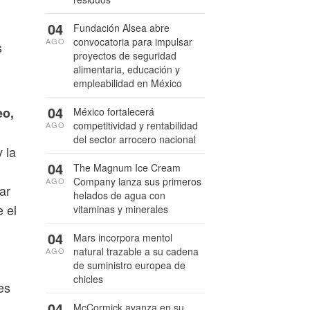
04
Fundación Alsea abre
convocatoria para impulsar
AGO
s
proyectos de seguridad
alimentaria, educación y
empleabilidad en México
04
eo,
México fortalecerá
competitividad y rentabilidad
AGO
del sector arrocero nacional
 la
04
The Magnum Ice Cream
Company lanza sus primeros
AGO
ar
helados de agua con
 el
vitaminas y minerales
04
Mars incorpora mentol
natural trazable a su cadena
AGO
de suministro europea de
chicles
es
04
McCormick avanza en su