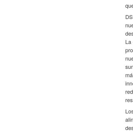
que
DSS
nue
des
La 
pro
nue
sum
más
inn
red
res
Los
ali
des