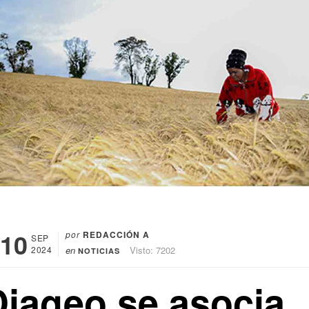
10
por
REDACCIÓN A
SEP
2024
en
Visto: 7202
NOTICIAS
Diageo se asocia