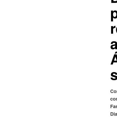
p
r
a
Á
Co
co
Fa
Di