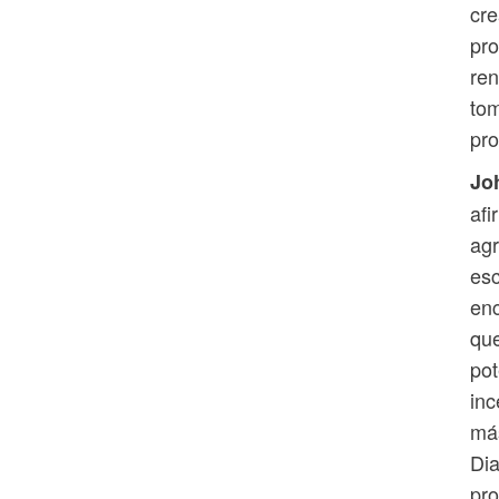
cre
pro
ren
tom
pro
Jo
afi
agr
esc
enc
que
pot
inc
más
Dia
pro