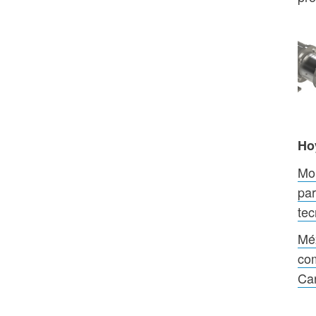
Ho
Mon
par
te
Méx
com
Ca