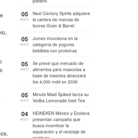
plátano
05
Next Century Spirits adquiere
be
la cartera de marcas de
AGO
licores Grain & Barrel
lo,
05
Jumex incursiona en la
categoría de yogures
AGO
bebibles con proteínas
o
05
Se prevé que mercado de
te
alimentos para mascotas a
AGO
base de insectos alcanzará
los 4,000 mdd en 2036
05
Minute Maid Spiked lanza su
a
Vodka Lemonade Iced Tea
AGO
04
HEINEKEN México y Ecolana
presentan campaña que
AGO
busca incentivar la
separación y el reciclaje de
sos,
residuos