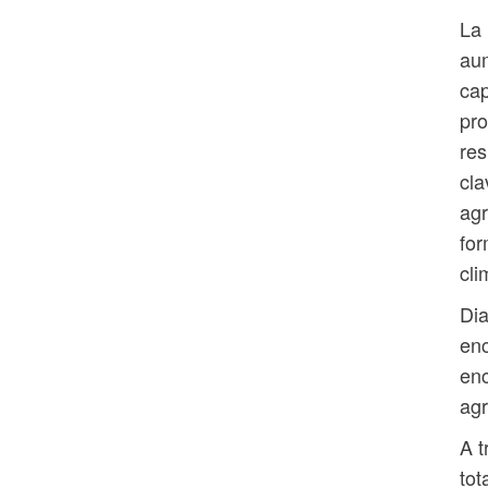
La 
aum
cap
pro
res
cla
agr
for
cli
Di
enc
enc
agr
A t
tot