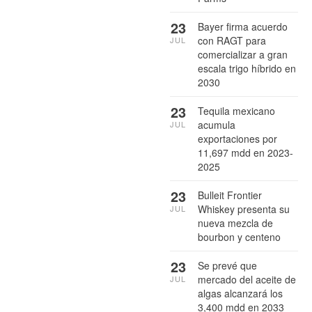
23
Bayer firma acuerdo
con RAGT para
JUL
comercializar a gran
escala trigo híbrido en
2030
23
Tequila mexicano
acumula
JUL
exportaciones por
11,697 mdd en 2023-
2025
23
Bulleit Frontier
Whiskey presenta su
JUL
nueva mezcla de
bourbon y centeno
23
Se prevé que
mercado del aceite de
JUL
algas alcanzará los
3,400 mdd en 2033