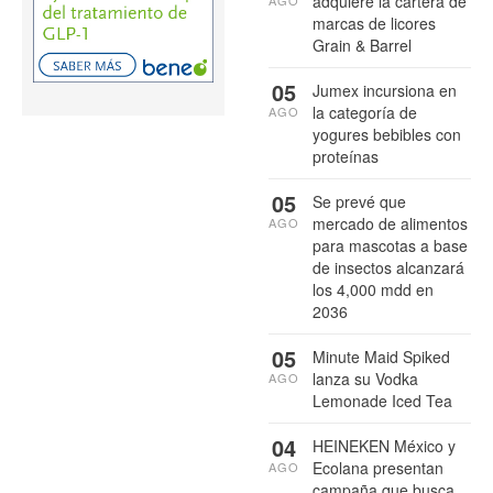
adquiere la cartera de
AGO
marcas de licores
Grain & Barrel
05
Jumex incursiona en
la categoría de
AGO
yogures bebibles con
proteínas
05
Se prevé que
mercado de alimentos
AGO
para mascotas a base
de insectos alcanzará
los 4,000 mdd en
2036
05
Minute Maid Spiked
lanza su Vodka
AGO
Lemonade Iced Tea
04
HEINEKEN México y
Ecolana presentan
AGO
campaña que busca