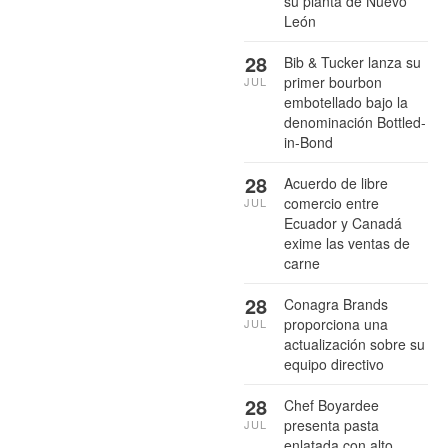
su planta de Nuevo
León
28
Bib & Tucker lanza su
primer bourbon
JUL
embotellado bajo la
denominación Bottled-
in-Bond
28
Acuerdo de libre
comercio entre
JUL
Ecuador y Canadá
exime las ventas de
carne
28
Conagra Brands
proporciona una
JUL
actualización sobre su
equipo directivo
28
Chef Boyardee
presenta pasta
JUL
enlatada con alto