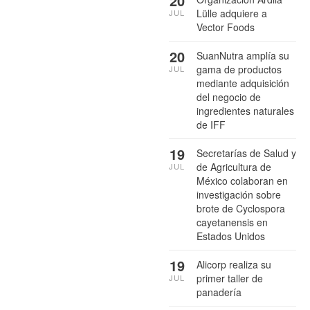
20
Lülle adquiere a
JUL
Vector Foods
20
SuanNutra amplía su
gama de productos
JUL
mediante adquisición
del negocio de
ingredientes naturales
de IFF
19
Secretarías de Salud y
de Agricultura de
JUL
México colaboran en
investigación sobre
brote de Cyclospora
cayetanensis en
Estados Unidos
19
Alicorp realiza su
primer taller de
JUL
panadería