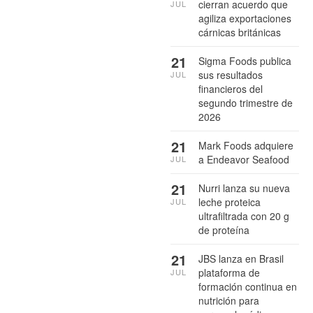
cierran acuerdo que
JUL
agiliza exportaciones
cárnicas británicas
21
Sigma Foods publica
sus resultados
JUL
financieros del
segundo trimestre de
2026
21
Mark Foods adquiere
a Endeavor Seafood
JUL
21
Nurri lanza su nueva
leche proteica
JUL
ultrafiltrada con 20 g
de proteína
21
JBS lanza en Brasil
plataforma de
JUL
formación continua en
nutrición para