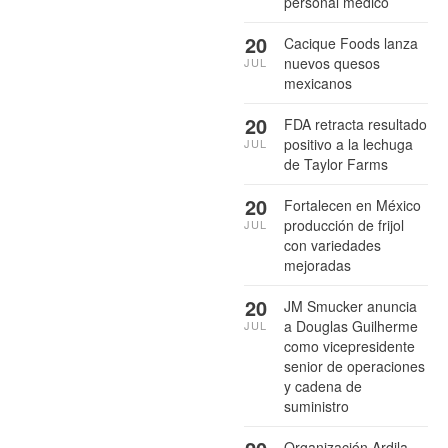
personal médico
20
Cacique Foods lanza
nuevos quesos
JUL
mexicanos
20
FDA retracta resultado
positivo a la lechuga
JUL
de Taylor Farms
20
Fortalecen en México
producción de frijol
JUL
con variedades
mejoradas
20
JM Smucker anuncia
a Douglas Guilherme
JUL
como vicepresidente
senior de operaciones
y cadena de
suministro
Organización Ardila