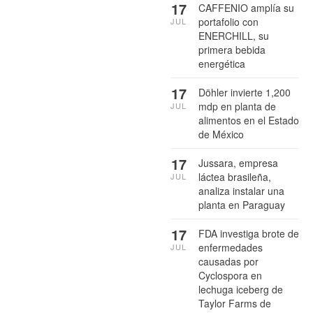
17
CAFFENIO amplía su
portafolio con
JUL
ENERCHILL, su
primera bebida
energética
17
Döhler invierte 1,200
mdp en planta de
JUL
alimentos en el Estado
de México
17
Jussara, empresa
láctea brasileña,
JUL
analiza instalar una
planta en Paraguay
17
FDA investiga brote de
enfermedades
JUL
causadas por
Cyclospora en
lechuga iceberg de
Taylor Farms de