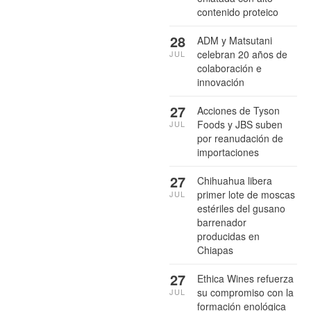
contenido proteico
28
ADM y Matsutani
celebran 20 años de
JUL
colaboración e
innovación
27
Acciones de Tyson
Foods y JBS suben
JUL
por reanudación de
importaciones
27
Chihuahua libera
primer lote de moscas
JUL
estériles del gusano
barrenador
producidas en
Chiapas
27
Ethica Wines refuerza
su compromiso con la
JUL
formación enológica