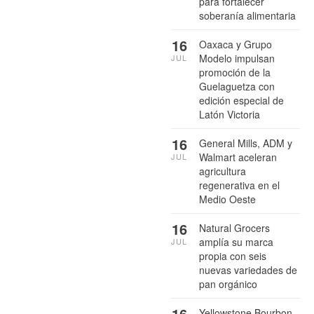
para fortalecer
soberanía alimentaria
16
Oaxaca y Grupo
Modelo impulsan
JUL
promoción de la
Guelaguetza con
edición especial de
Latón Victoria
16
General Mills, ADM y
Walmart aceleran
JUL
agricultura
regenerativa en el
Medio Oeste
16
Natural Grocers
amplía su marca
JUL
propia con seis
nuevas variedades de
pan orgánico
16
Yellowstone Bourbon