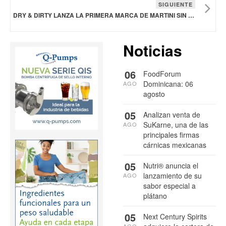
SIGUIENTE
DRY & DIRTY LANZA LA PRIMERA MARCA DE MARTINI SIN ALCOHOL DEL MUNDO
Noticias
06
FoodForum
Dominicana: 06
AGO
agosto
05
Analizan venta de
SuKarne, una de las
AGO
principales firmas
cárnicas mexicanas
05
Nutri® anuncia el
lanzamiento de su
AGO
sabor especial a
plátano
05
Next Century Spirits