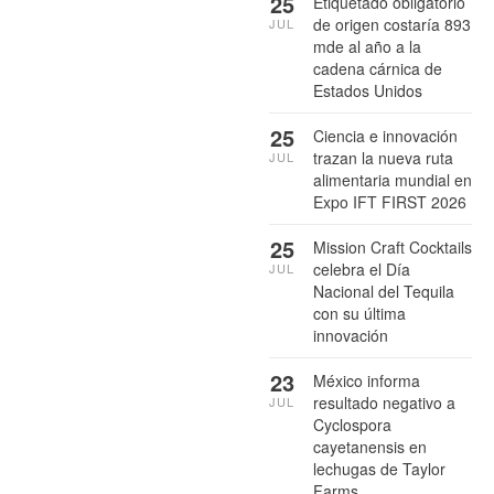
25
Etiquetado obligatorio
de origen costaría 893
JUL
mde al año a la
cadena cárnica de
Estados Unidos
25
Ciencia e innovación
trazan la nueva ruta
JUL
alimentaria mundial en
Expo IFT FIRST 2026
25
Mission Craft Cocktails
celebra el Día
JUL
Nacional del Tequila
con su última
innovación
23
México informa
resultado negativo a
JUL
Cyclospora
cayetanensis en
lechugas de Taylor
Farms