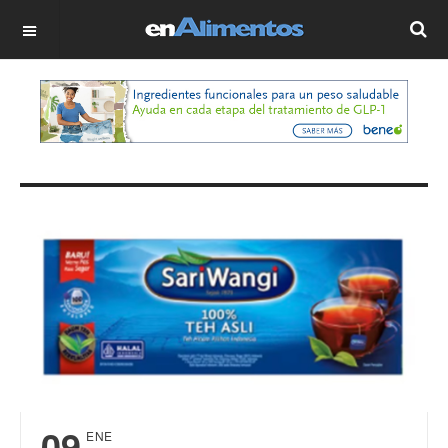
OFF CANVAS
09
ENE