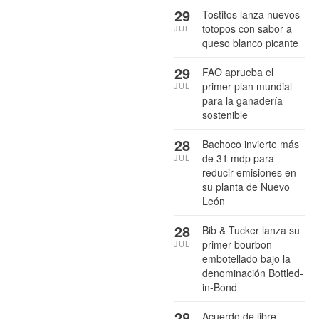
29
Tostitos lanza nuevos
totopos con sabor a
JUL
queso blanco picante
29
FAO aprueba el
primer plan mundial
JUL
para la ganadería
sostenible
28
Bachoco invierte más
de 31 mdp para
JUL
reducir emisiones en
su planta de Nuevo
León
28
Bib & Tucker lanza su
primer bourbon
JUL
embotellado bajo la
denominación Bottled-
in-Bond
28
Acuerdo de libre