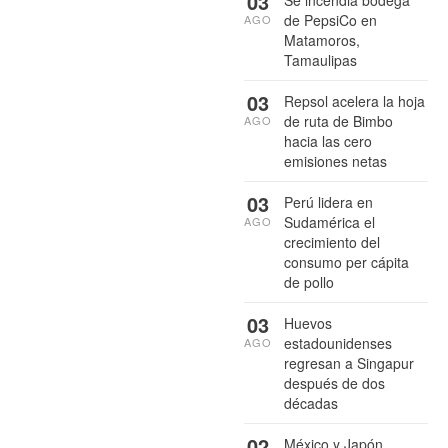
03
de PepsiCo en
AGO
Matamoros,
Tamaulipas
03
Repsol acelera la hoja
de ruta de Bimbo
AGO
hacia las cero
emisiones netas
03
Perú lidera en
Sudamérica el
AGO
crecimiento del
consumo per cápita
de pollo
03
Huevos
estadounidenses
AGO
regresan a Singapur
después de dos
décadas
02
México y Japón