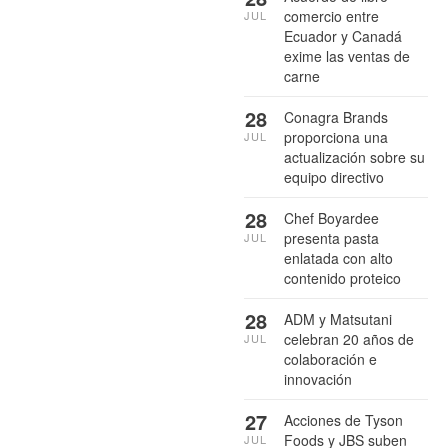
comercio entre
JUL
Ecuador y Canadá
exime las ventas de
carne
28
Conagra Brands
proporciona una
JUL
actualización sobre su
equipo directivo
28
Chef Boyardee
presenta pasta
JUL
enlatada con alto
contenido proteico
28
ADM y Matsutani
celebran 20 años de
JUL
colaboración e
innovación
27
Acciones de Tyson
Foods y JBS suben
JUL