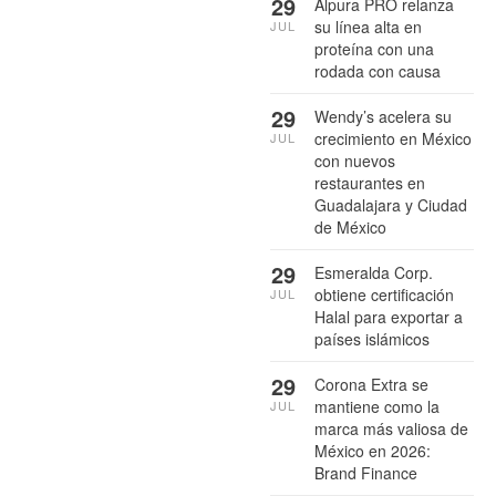
29
Alpura PRO relanza
su línea alta en
JUL
proteína con una
rodada con causa
29
Wendy’s acelera su
crecimiento en México
JUL
con nuevos
restaurantes en
Guadalajara y Ciudad
de México
29
Esmeralda Corp.
obtiene certificación
JUL
Halal para exportar a
países islámicos
29
Corona Extra se
mantiene como la
JUL
marca más valiosa de
México en 2026:
Brand Finance