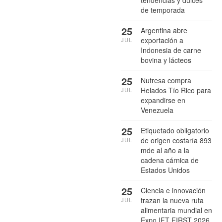
de temporada
25
Argentina abre
exportación a
JUL
Indonesia de carne
bovina y lácteos
25
Nutresa compra
Helados Tío Rico para
JUL
expandirse en
Venezuela
25
Etiquetado obligatorio
de origen costaría 893
JUL
mde al año a la
cadena cárnica de
Estados Unidos
25
Ciencia e innovación
trazan la nueva ruta
JUL
alimentaria mundial en
Expo IFT FIRST 2026