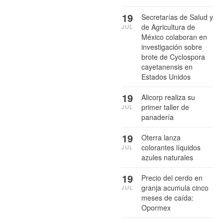
19
Secretarías de Salud y
de Agricultura de
JUL
México colaboran en
investigación sobre
brote de Cyclospora
cayetanensis en
Estados Unidos
19
Alicorp realiza su
primer taller de
JUL
panadería
19
Oterra lanza
colorantes líquidos
JUL
azules naturales
19
Precio del cerdo en
granja acumula cinco
JUL
meses de caída:
Opormex