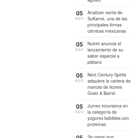
05
Analizan venta de
SuKarne, una de las
AGO
principales firmas
cárnicas mexicanas
05
Nutri® anuncia el
lanzamiento de su
AGO
sabor especial a
plátano
05
Next Century Spirits
adquiere la cartera de
AGO
marcas de licores
Grain & Barrel
05
Jumex incursiona en
la categoría de
AGO
yogures bebibles con
proteínas
05
Se prevé que