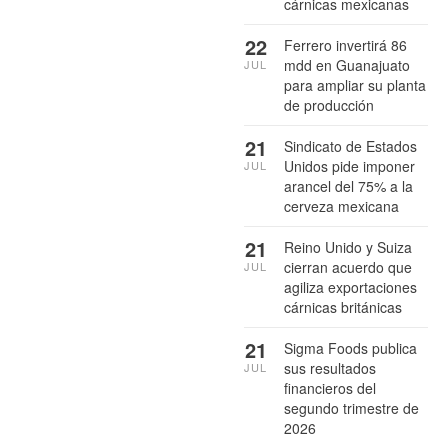
cárnicas mexicanas
22
Ferrero invertirá 86
mdd en Guanajuato
JUL
para ampliar su planta
de producción
21
Sindicato de Estados
Unidos pide imponer
JUL
arancel del 75% a la
cerveza mexicana
21
Reino Unido y Suiza
cierran acuerdo que
JUL
agiliza exportaciones
cárnicas británicas
21
Sigma Foods publica
sus resultados
JUL
financieros del
segundo trimestre de
2026