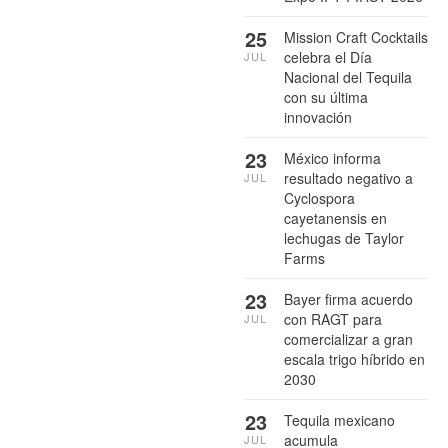
25
Mission Craft Cocktails
celebra el Día
JUL
Nacional del Tequila
con su última
innovación
23
México informa
resultado negativo a
JUL
Cyclospora
cayetanensis en
lechugas de Taylor
Farms
23
Bayer firma acuerdo
con RAGT para
JUL
comercializar a gran
escala trigo híbrido en
2030
23
Tequila mexicano
acumula
JUL