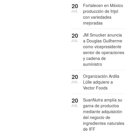
20
Fortalecen en México
producción de frijol
JUL
con variedades
mejoradas
20
JM Smucker anuncia
a Douglas Guilherme
JUL
como vicepresidente
senior de operaciones
y cadena de
suministro
20
Organización Ardila
Lülle adquiere a
JUL
Vector Foods
20
SuanNutra amplía su
gama de productos
JUL
mediante adquisición
del negocio de
ingredientes naturales
de IFF