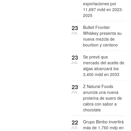
exportaciones por
11,697 mdd en 2023-
2025
23
Bulleit Frontier
Whiskey presenta su
JUL
nueva mezcla de
bourbon y centeno
23
Se prevé que
mercado del aceite de
JUL
algas alcanzará los
3,400 mdd en 2033
23
Z Natural Foods
anuncia una nueva
JUL
proteína de suero de
cabra con sabor a
chocolate
22
Grupo Bimbo invertirá
más de 1,760 mdp en
JUL