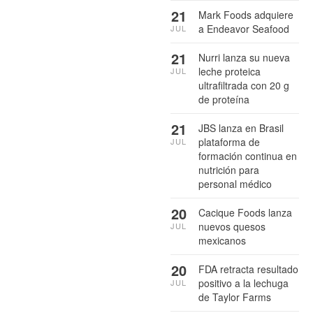
21
Mark Foods adquiere
a Endeavor Seafood
JUL
21
Nurri lanza su nueva
leche proteica
JUL
ultrafiltrada con 20 g
de proteína
21
JBS lanza en Brasil
plataforma de
JUL
formación continua en
nutrición para
personal médico
20
Cacique Foods lanza
nuevos quesos
JUL
mexicanos
20
FDA retracta resultado
positivo a la lechuga
JUL
de Taylor Farms