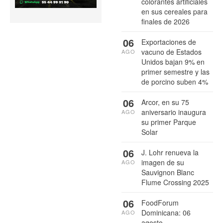
colorantes artificiales
en sus cereales para
finales de 2026
06
Exportaciones de
vacuno de Estados
AGO
Unidos bajan 9% en
primer semestre y las
de porcino suben 4%
06
Arcor, en su 75
aniversario inaugura
AGO
su primer Parque
Solar
06
J. Lohr renueva la
imagen de su
AGO
Sauvignon Blanc
Flume Crossing 2025
06
FoodForum
Dominicana: 06
AGO
agosto