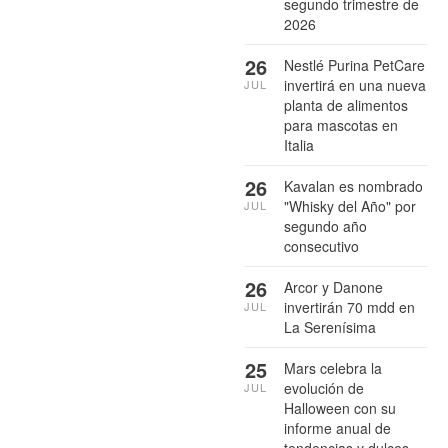
segundo trimestre de
2026
26
Nestlé Purina PetCare
invertirá en una nueva
JUL
planta de alimentos
para mascotas en
Italia
26
Kavalan es nombrado
"Whisky del Año" por
JUL
segundo año
consecutivo
26
Arcor y Danone
invertirán 70 mdd en
JUL
La Serenísima
25
Mars celebra la
evolución de
JUL
Halloween con su
informe anual de
tendencias y dulces