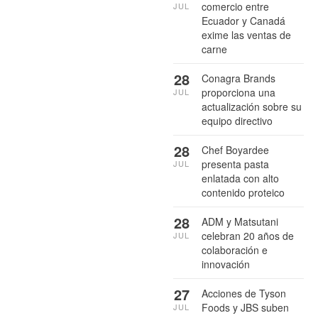
comercio entre
JUL
Ecuador y Canadá
exime las ventas de
carne
28
Conagra Brands
proporciona una
JUL
actualización sobre su
equipo directivo
28
Chef Boyardee
presenta pasta
JUL
enlatada con alto
contenido proteico
28
ADM y Matsutani
celebran 20 años de
JUL
colaboración e
innovación
27
Acciones de Tyson
Foods y JBS suben
JUL