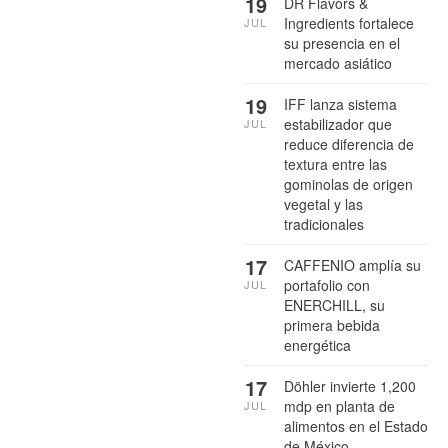
19
DR Flavors &
Ingredients fortalece
JUL
su presencia en el
mercado asiático
19
IFF lanza sistema
estabilizador que
JUL
reduce diferencia de
textura entre las
gominolas de origen
vegetal y las
tradicionales
17
CAFFENIO amplía su
portafolio con
JUL
ENERCHILL, su
primera bebida
energética
17
Döhler invierte 1,200
mdp en planta de
JUL
alimentos en el Estado
de México