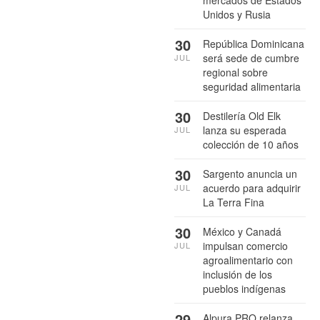
Unidos y Rusia
30
República Dominicana
será sede de cumbre
JUL
regional sobre
seguridad alimentaria
30
Destilería Old Elk
lanza su esperada
JUL
colección de 10 años
30
Sargento anuncia un
acuerdo para adquirir
JUL
La Terra Fina
30
México y Canadá
impulsan comercio
JUL
agroalimentario con
inclusión de los
pueblos indígenas
29
Alpura PRO relanza