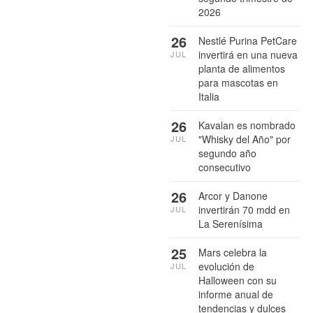
2026
26
Nestlé Purina PetCare
invertirá en una nueva
JUL
planta de alimentos
para mascotas en
Italia
26
Kavalan es nombrado
"Whisky del Año" por
JUL
segundo año
consecutivo
26
Arcor y Danone
invertirán 70 mdd en
JUL
La Serenísima
25
Mars celebra la
evolución de
JUL
Halloween con su
informe anual de
tendencias y dulces