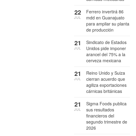
22
Ferrero invertirá 86
mdd en Guanajuato
JUL
para ampliar su planta
de producción
21
Sindicato de Estados
Unidos pide imponer
JUL
arancel del 75% a la
cerveza mexicana
21
Reino Unido y Suiza
cierran acuerdo que
JUL
agiliza exportaciones
cárnicas británicas
21
Sigma Foods publica
sus resultados
JUL
financieros del
segundo trimestre de
2026