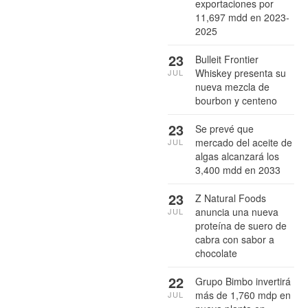
exportaciones por
11,697 mdd en 2023-
2025
23
Bulleit Frontier
Whiskey presenta su
JUL
nueva mezcla de
bourbon y centeno
23
Se prevé que
mercado del aceite de
JUL
algas alcanzará los
3,400 mdd en 2033
23
Z Natural Foods
anuncia una nueva
JUL
proteína de suero de
cabra con sabor a
chocolate
22
Grupo Bimbo invertirá
más de 1,760 mdp en
JUL