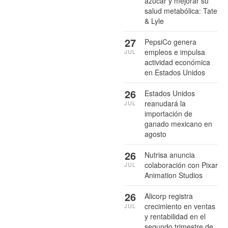
azúcar y mejorar su
salud metabólica: Tate
& Lyle
27
PepsiCo genera
empleos e impulsa
JUL
actividad económica
en Estados Unidos
26
Estados Unidos
reanudará la
JUL
importación de
ganado mexicano en
agosto
26
Nutrisa anuncia
colaboración con Pixar
JUL
Animation Studios
26
Alicorp registra
crecimiento en ventas
JUL
y rentabilidad en el
segundo trimestre de