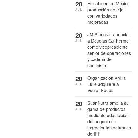
20
Fortalecen en México
producción de frijol
JUL
con variedades
mejoradas
20
JM Smucker anuncia
a Douglas Guilherme
JUL
como vicepresidente
senior de operaciones
y cadena de
suministro
20
Organización Ardila
Lülle adquiere a
JUL
Vector Foods
20
SuanNutra amplía su
gama de productos
JUL
mediante adquisición
del negocio de
ingredientes naturales
de IFF