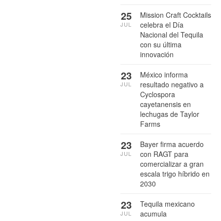
25
Mission Craft Cocktails
celebra el Día
JUL
Nacional del Tequila
con su última
innovación
23
México informa
resultado negativo a
JUL
Cyclospora
cayetanensis en
lechugas de Taylor
Farms
23
Bayer firma acuerdo
con RAGT para
JUL
comercializar a gran
escala trigo híbrido en
2030
23
Tequila mexicano
acumula
JUL