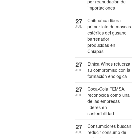
por reanudación de
importaciones
27
Chihuahua libera
primer lote de moscas
JUL
estériles del gusano
barrenador
producidas en
Chiapas
27
Ethica Wines refuerza
su compromiso con la
JUL
formación enológica
27
Coca-Cola FEMSA,
reconocida como una
JUL
de las empresas
líderes en
sostenibilidad
27
Consumidores buscan
reducir consumo de
JUL