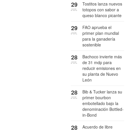
29
Tostitos lanza nuevos
totopos con sabor a
JUL
queso blanco picante
29
FAO aprueba el
primer plan mundial
JUL
para la ganadería
sostenible
28
Bachoco invierte más
de 31 mdp para
JUL
reducir emisiones en
su planta de Nuevo
León
28
Bib & Tucker lanza su
primer bourbon
JUL
embotellado bajo la
denominación Bottled-
in-Bond
28
Acuerdo de libre