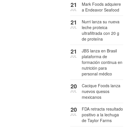
21
Mark Foods adquiere
a Endeavor Seafood
JUL
21
Nurri lanza su nueva
leche proteica
JUL
ultrafiltrada con 20 g
de proteína
21
JBS lanza en Brasil
plataforma de
JUL
formación continua en
nutrición para
personal médico
20
Cacique Foods lanza
nuevos quesos
JUL
mexicanos
20
FDA retracta resultado
positivo a la lechuga
JUL
de Taylor Farms