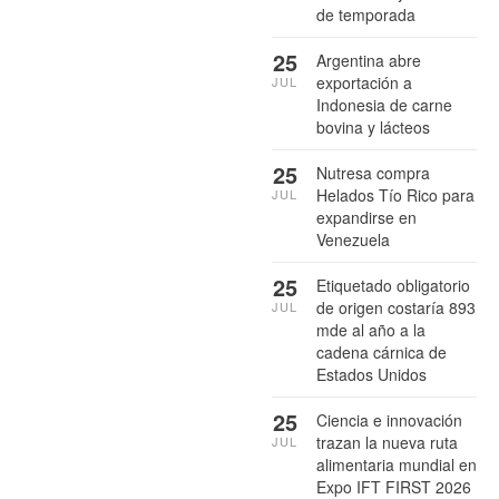
de temporada
25
Argentina abre
exportación a
JUL
Indonesia de carne
bovina y lácteos
25
Nutresa compra
Helados Tío Rico para
JUL
expandirse en
Venezuela
25
Etiquetado obligatorio
de origen costaría 893
JUL
mde al año a la
cadena cárnica de
Estados Unidos
25
Ciencia e innovación
trazan la nueva ruta
JUL
alimentaria mundial en
Expo IFT FIRST 2026