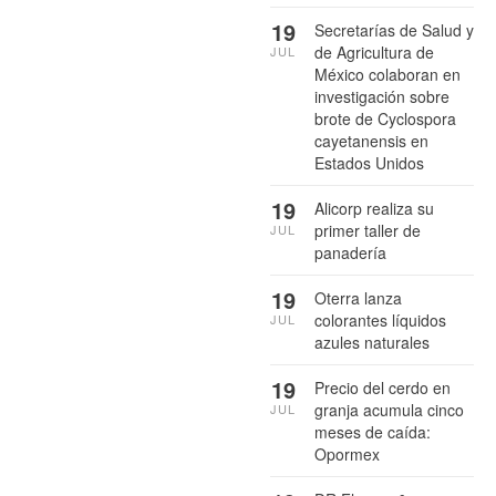
19
Secretarías de Salud y
de Agricultura de
JUL
México colaboran en
investigación sobre
brote de Cyclospora
cayetanensis en
Estados Unidos
19
Alicorp realiza su
primer taller de
JUL
panadería
19
Oterra lanza
colorantes líquidos
JUL
azules naturales
19
Precio del cerdo en
granja acumula cinco
JUL
meses de caída:
Opormex