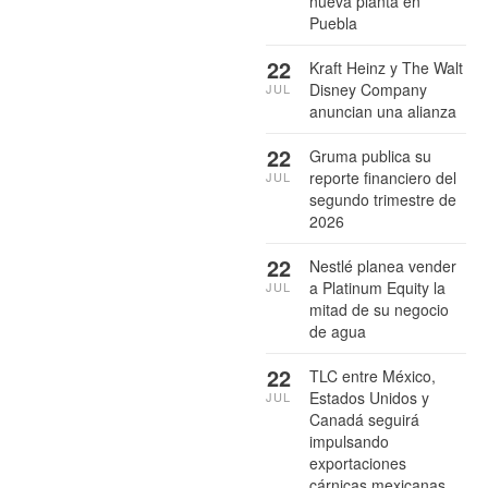
nueva planta en
Puebla
22
Kraft Heinz y The Walt
Disney Company
JUL
anuncian una alianza
22
Gruma publica su
reporte financiero del
JUL
segundo trimestre de
2026
22
Nestlé planea vender
a Platinum Equity la
JUL
mitad de su negocio
de agua
22
TLC entre México,
Estados Unidos y
JUL
Canadá seguirá
impulsando
exportaciones
cárnicas mexicanas