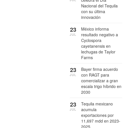
celebra el Día
Nacional del Tequila
con su última
innovación
23
México informa
resultado negativo a
JUL
Cyclospora
cayetanensis en
lechugas de Taylor
Farms
23
Bayer firma acuerdo
con RAGT para
JUL
comercializar a gran
escala trigo híbrido en
2030
23
Tequila mexicano
acumula
JUL
exportaciones por
11,697 mdd en 2023-
2025