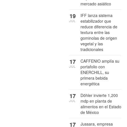
mercado asiático
19
IFF lanza sistema
estabilizador que
JUL
reduce diferencia de
textura entre las
gominolas de origen
vegetal y las
tradicionales
17
CAFFENIO amplía su
portafolio con
JUL
ENERCHILL, su
primera bebida
energética
17
Döhler invierte 1,200
mdp en planta de
JUL
alimentos en el Estado
de México
17
Jussara, empresa