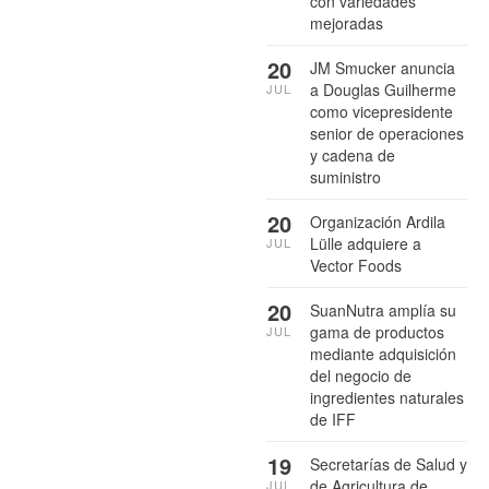
con variedades
mejoradas
20
JM Smucker anuncia
a Douglas Guilherme
JUL
como vicepresidente
senior de operaciones
y cadena de
suministro
20
Organización Ardila
Lülle adquiere a
JUL
Vector Foods
20
SuanNutra amplía su
gama de productos
JUL
mediante adquisición
del negocio de
ingredientes naturales
de IFF
19
Secretarías de Salud y
de Agricultura de
JUL