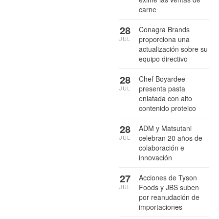
carne
28
Conagra Brands
proporciona una
JUL
actualización sobre su
equipo directivo
28
Chef Boyardee
presenta pasta
JUL
enlatada con alto
contenido proteico
28
ADM y Matsutani
celebran 20 años de
JUL
colaboración e
innovación
27
Acciones de Tyson
Foods y JBS suben
JUL
por reanudación de
importaciones