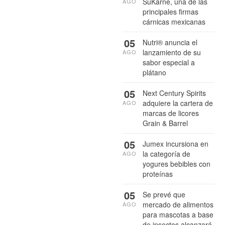
SuKarne, una de las
AGO
principales firmas
cárnicas mexicanas
05
Nutri® anuncia el
lanzamiento de su
AGO
sabor especial a
plátano
05
Next Century Spirits
adquiere la cartera de
AGO
marcas de licores
Grain & Barrel
05
Jumex incursiona en
la categoría de
AGO
yogures bebibles con
proteínas
05
Se prevé que
mercado de alimentos
AGO
para mascotas a base
de insectos alcanzará