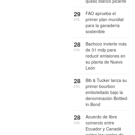
queso blanco picante
29
FAO aprueba el
primer plan mundial
JUL
para la ganadería
sostenible
28
Bachoco invierte más
de 31 mdp para
JUL
reducir emisiones en
su planta de Nuevo
León
28
Bib & Tucker lanza su
primer bourbon
JUL
embotellado bajo la
denominación Bottled-
in-Bond
28
Acuerdo de libre
comercio entre
JUL
Ecuador y Canadá
exime las ventas de