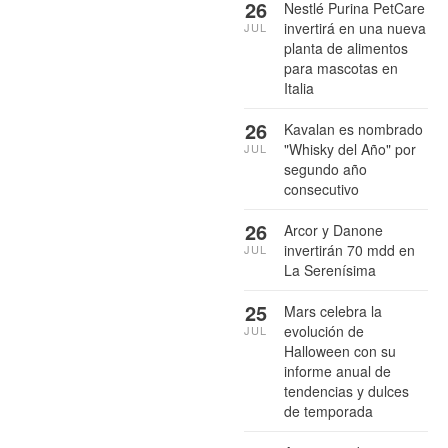
26
Nestlé Purina PetCare
invertirá en una nueva
JUL
planta de alimentos
para mascotas en
Italia
26
Kavalan es nombrado
"Whisky del Año" por
JUL
segundo año
consecutivo
26
Arcor y Danone
invertirán 70 mdd en
JUL
La Serenísima
25
Mars celebra la
evolución de
JUL
Halloween con su
informe anual de
tendencias y dulces
de temporada