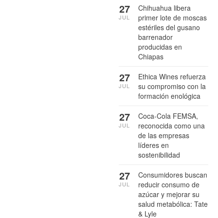
27
Chihuahua libera
primer lote de moscas
JUL
estériles del gusano
barrenador
producidas en
Chiapas
27
Ethica Wines refuerza
su compromiso con la
JUL
formación enológica
27
Coca-Cola FEMSA,
reconocida como una
JUL
de las empresas
líderes en
sostenibilidad
27
Consumidores buscan
reducir consumo de
JUL
azúcar y mejorar su
salud metabólica: Tate
& Lyle