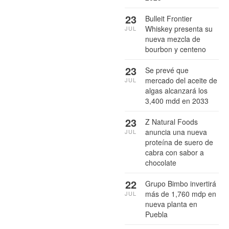
23
Bulleit Frontier
Whiskey presenta su
JUL
nueva mezcla de
bourbon y centeno
23
Se prevé que
mercado del aceite de
JUL
algas alcanzará los
3,400 mdd en 2033
23
Z Natural Foods
anuncia una nueva
JUL
proteína de suero de
cabra con sabor a
chocolate
22
Grupo Bimbo invertirá
más de 1,760 mdp en
JUL
nueva planta en
Puebla