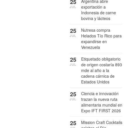
25
Argentina abre
exportación a
JUL
Indonesia de carne
bovina y lácteos
25
Nutresa compra
Helados Tío Rico para
JUL
expandirse en
Venezuela
25
Etiquetado obligatorio
de origen costaría 893
JUL
mde al año a la
cadena cárnica de
Estados Unidos
25
Ciencia e innovación
trazan la nueva ruta
JUL
alimentaria mundial en
Expo IFT FIRST 2026
25
Mission Craft Cocktails
JUL