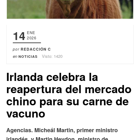
14
ENE
2026
por
REDACCIÓN C
en
Visto: 1420
NOTICIAS
Irlanda celebra la
reapertura del mercado
chino para su carne de
vacuno
Agencias. Micheál Martin, primer ministro
irlandés, y Martin Heydon, ministro de