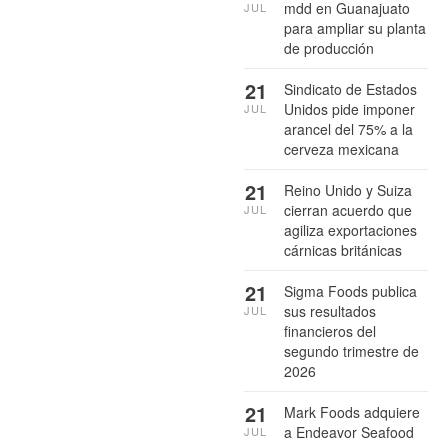
mdd en Guanajuato
JUL
para ampliar su planta
de producción
21
Sindicato de Estados
Unidos pide imponer
JUL
arancel del 75% a la
cerveza mexicana
21
Reino Unido y Suiza
cierran acuerdo que
JUL
agiliza exportaciones
cárnicas británicas
21
Sigma Foods publica
sus resultados
JUL
financieros del
segundo trimestre de
2026
21
Mark Foods adquiere
a Endeavor Seafood
JUL