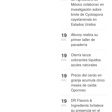
México colaboran en
investigación sobre
brote de Cyclospora
cayetanensis en
Estados Unidos
19
Alicorp realiza su
primer taller de
JUL
panadería
19
Oterra lanza
colorantes líquidos
JUL
azules naturales
19
Precio del cerdo en
granja acumula cinco
JUL
meses de caída:
Opormex
19
DR Flavors &
Ingredients fortalece
JUL
su presencia en el