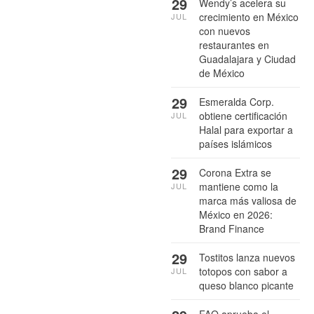
29
Wendy’s acelera su
crecimiento en México
JUL
con nuevos
restaurantes en
Guadalajara y Ciudad
de México
29
Esmeralda Corp.
obtiene certificación
JUL
Halal para exportar a
países islámicos
29
Corona Extra se
mantiene como la
JUL
marca más valiosa de
México en 2026:
Brand Finance
29
Tostitos lanza nuevos
totopos con sabor a
JUL
queso blanco picante