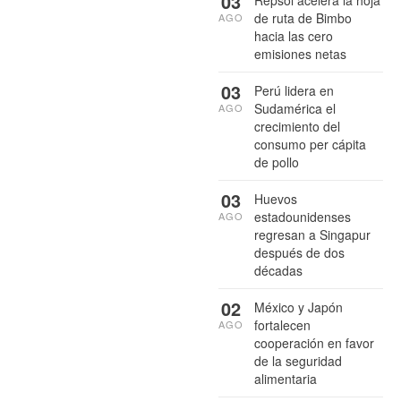
03
Repsol acelera la hoja
de ruta de Bimbo
AGO
hacia las cero
emisiones netas
03
Perú lidera en
Sudamérica el
AGO
crecimiento del
consumo per cápita
de pollo
03
Huevos
estadounidenses
AGO
regresan a Singapur
después de dos
décadas
02
México y Japón
fortalecen
AGO
cooperación en favor
de la seguridad
alimentaria