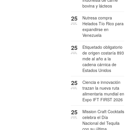
Indonesia de carne
bovina y lácteos
25
Nutresa compra
Helados Tío Rico para
JUL
expandirse en
Venezuela
25
Etiquetado obligatorio
de origen costaría 893
JUL
mde al año a la
cadena cárnica de
Estados Unidos
25
Ciencia e innovación
trazan la nueva ruta
JUL
alimentaria mundial en
Expo IFT FIRST 2026
25
Mission Craft Cocktails
celebra el Día
JUL
Nacional del Tequila
con su última