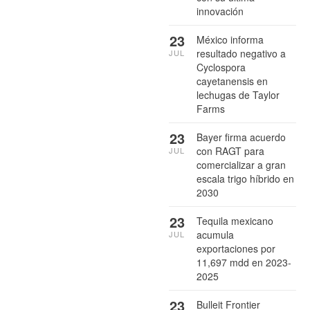
innovación
23
México informa
resultado negativo a
JUL
Cyclospora
cayetanensis en
lechugas de Taylor
Farms
23
Bayer firma acuerdo
con RAGT para
JUL
comercializar a gran
escala trigo híbrido en
2030
23
Tequila mexicano
acumula
JUL
exportaciones por
11,697 mdd en 2023-
2025
23
Bulleit Frontier