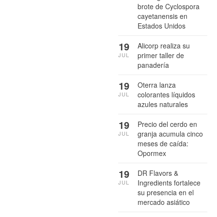
brote de Cyclospora
cayetanensis en
Estados Unidos
19
Alicorp realiza su
primer taller de
JUL
panadería
19
Oterra lanza
colorantes líquidos
JUL
azules naturales
19
Precio del cerdo en
granja acumula cinco
JUL
meses de caída:
Opormex
19
DR Flavors &
Ingredients fortalece
JUL
su presencia en el
mercado asiático