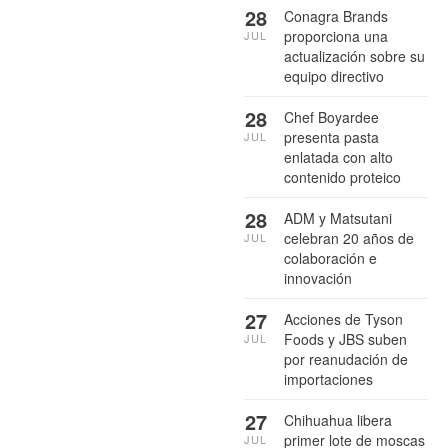
28
Conagra Brands
proporciona una
JUL
actualización sobre su
equipo directivo
28
Chef Boyardee
presenta pasta
JUL
enlatada con alto
contenido proteico
28
ADM y Matsutani
celebran 20 años de
JUL
colaboración e
innovación
27
Acciones de Tyson
Foods y JBS suben
JUL
por reanudación de
importaciones
27
Chihuahua libera
primer lote de moscas
JUL