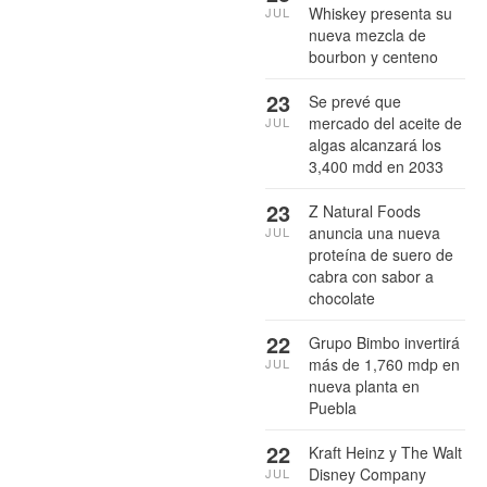
Whiskey presenta su
JUL
nueva mezcla de
bourbon y centeno
23
Se prevé que
mercado del aceite de
JUL
algas alcanzará los
3,400 mdd en 2033
23
Z Natural Foods
anuncia una nueva
JUL
proteína de suero de
cabra con sabor a
chocolate
22
Grupo Bimbo invertirá
más de 1,760 mdp en
JUL
nueva planta en
Puebla
22
Kraft Heinz y The Walt
Disney Company
JUL