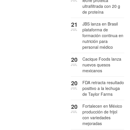
leche proteica
JUL
ultrafiltrada con 20 g
de proteína
21
JBS lanza en Brasil
plataforma de
JUL
formación continua en
nutrición para
personal médico
20
Cacique Foods lanza
nuevos quesos
JUL
mexicanos
20
FDA retracta resultado
positivo a la lechuga
JUL
de Taylor Farms
20
Fortalecen en México
producción de frijol
JUL
con variedades
mejoradas