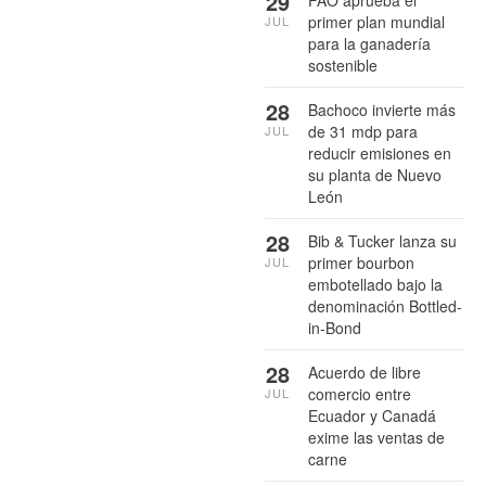
29
FAO aprueba el
primer plan mundial
JUL
para la ganadería
sostenible
28
Bachoco invierte más
de 31 mdp para
JUL
reducir emisiones en
su planta de Nuevo
León
28
Bib & Tucker lanza su
primer bourbon
JUL
embotellado bajo la
denominación Bottled-
in-Bond
28
Acuerdo de libre
comercio entre
JUL
Ecuador y Canadá
exime las ventas de
carne