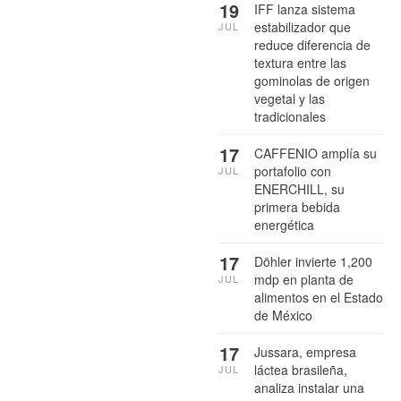
19
IFF lanza sistema
estabilizador que
JUL
reduce diferencia de
textura entre las
gominolas de origen
vegetal y las
tradicionales
17
CAFFENIO amplía su
portafolio con
JUL
ENERCHILL, su
primera bebida
energética
17
Döhler invierte 1,200
mdp en planta de
JUL
alimentos en el Estado
de México
17
Jussara, empresa
láctea brasileña,
JUL
analiza instalar una