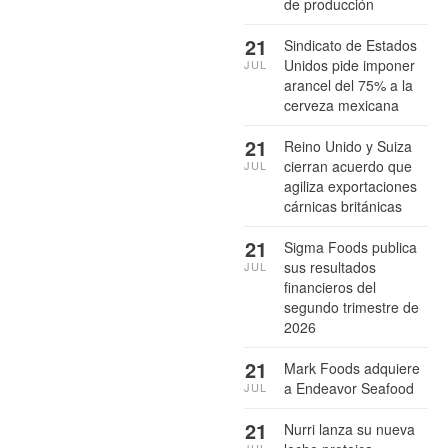
de producción
21
Sindicato de Estados
Unidos pide imponer
JUL
arancel del 75% a la
cerveza mexicana
21
Reino Unido y Suiza
cierran acuerdo que
JUL
agiliza exportaciones
cárnicas británicas
21
Sigma Foods publica
sus resultados
JUL
financieros del
segundo trimestre de
2026
21
Mark Foods adquiere
a Endeavor Seafood
JUL
21
Nurri lanza su nueva