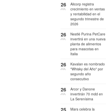
26
Alicorp registra
crecimiento en ventas
JUL
y rentabilidad en el
segundo trimestre de
2026
26
Nestlé Purina PetCare
invertirá en una nueva
JUL
planta de alimentos
para mascotas en
Italia
26
Kavalan es nombrado
"Whisky del Año" por
JUL
segundo año
consecutivo
26
Arcor y Danone
invertirán 70 mdd en
JUL
La Serenísima
25
Mars celebra la