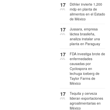
17
Döhler invierte 1,200
mdp en planta de
JUL
alimentos en el Estado
de México
17
Jussara, empresa
láctea brasileña,
JUL
analiza instalar una
planta en Paraguay
17
FDA investiga brote de
enfermedades
JUL
causadas por
Cyclospora en
lechuga iceberg de
Taylor Farms de
México
17
Tequila y cerveza
lideran exportaciones
JUL
agroalimentarias en
México