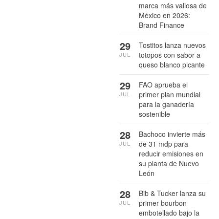
marca más valiosa de
México en 2026:
Brand Finance
29
Tostitos lanza nuevos
totopos con sabor a
JUL
queso blanco picante
29
FAO aprueba el
primer plan mundial
JUL
para la ganadería
sostenible
28
Bachoco invierte más
de 31 mdp para
JUL
reducir emisiones en
su planta de Nuevo
León
28
Bib & Tucker lanza su
primer bourbon
JUL
embotellado bajo la