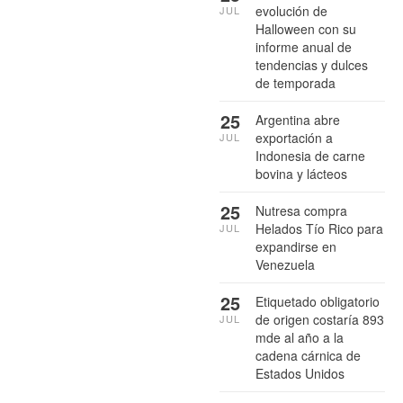
evolución de
JUL
Halloween con su
informe anual de
tendencias y dulces
de temporada
25
Argentina abre
exportación a
JUL
Indonesia de carne
bovina y lácteos
25
Nutresa compra
Helados Tío Rico para
JUL
expandirse en
Venezuela
25
Etiquetado obligatorio
de origen costaría 893
JUL
mde al año a la
cadena cárnica de
Estados Unidos