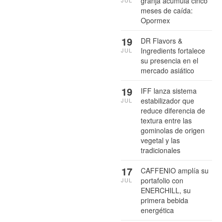
granja acumula cinco
meses de caída:
Opormex
19
DR Flavors &
Ingredients fortalece
JUL
su presencia en el
mercado asiático
19
IFF lanza sistema
estabilizador que
JUL
reduce diferencia de
textura entre las
gominolas de origen
vegetal y las
tradicionales
17
CAFFENIO amplía su
portafolio con
JUL
ENERCHILL, su
primera bebida
energética