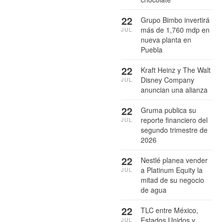
22
Grupo Bimbo invertirá
más de 1,760 mdp en
JUL
nueva planta en
Puebla
22
Kraft Heinz y The Walt
Disney Company
JUL
anuncian una alianza
22
Gruma publica su
reporte financiero del
JUL
segundo trimestre de
2026
22
Nestlé planea vender
a Platinum Equity la
JUL
mitad de su negocio
de agua
22
TLC entre México,
Estados Unidos y
JUL