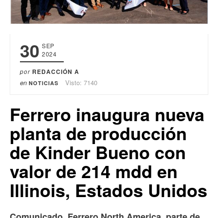
30
SEP
2024
por
REDACCIÓN A
en
Visto: 7140
NOTICIAS
Ferrero inaugura nueva
planta de producción
de Kinder Bueno con
valor de 214 mdd en
Illinois, Estados Unidos
Comunicado. Ferrero North America, parte de