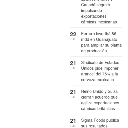
Canadá seguirá
impulsando
exportaciones
cárnicas mexicanas
22
Ferrero invertirá 86
mdd en Guanajuato
JUL
para ampliar su planta
de producción
21
Sindicato de Estados
Unidos pide imponer
JUL
arancel del 75% a la
cerveza mexicana
21
Reino Unido y Suiza
cierran acuerdo que
JUL
agiliza exportaciones
cárnicas británicas
21
Sigma Foods publica
sus resultados
JUL