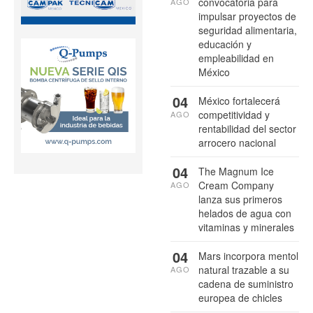
convocatoria para
AGO
impulsar proyectos de
seguridad alimentaria,
educación y
empleabilidad en
México
04
México fortalecerá
competitividad y
AGO
rentabilidad del sector
arrocero nacional
04
The Magnum Ice
Cream Company
AGO
lanza sus primeros
helados de agua con
vitaminas y minerales
04
Mars incorpora mentol
natural trazable a su
AGO
cadena de suministro
europea de chicles