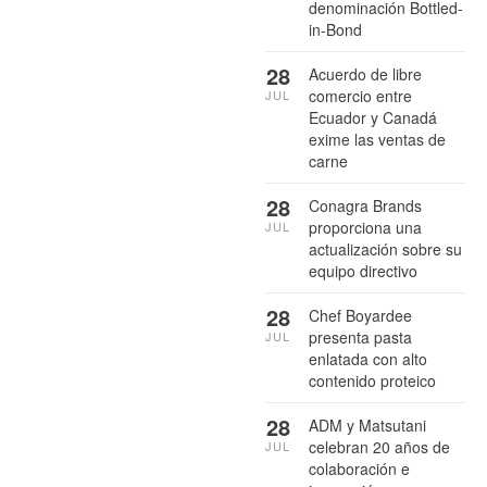
denominación Bottled-
in-Bond
28
Acuerdo de libre
comercio entre
JUL
Ecuador y Canadá
exime las ventas de
carne
28
Conagra Brands
proporciona una
JUL
actualización sobre su
equipo directivo
28
Chef Boyardee
presenta pasta
JUL
enlatada con alto
contenido proteico
28
ADM y Matsutani
celebran 20 años de
JUL
colaboración e