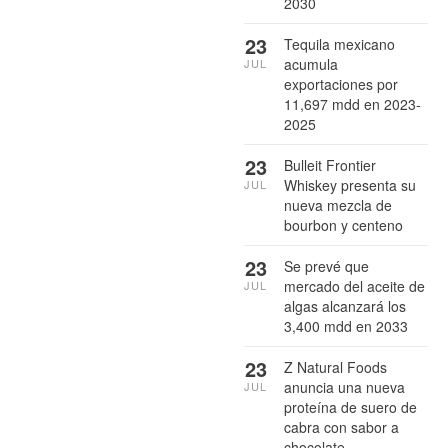
2030
23
Tequila mexicano
acumula
JUL
exportaciones por
11,697 mdd en 2023-
2025
23
Bulleit Frontier
Whiskey presenta su
JUL
nueva mezcla de
bourbon y centeno
23
Se prevé que
mercado del aceite de
JUL
algas alcanzará los
3,400 mdd en 2033
23
Z Natural Foods
anuncia una nueva
JUL
proteína de suero de
cabra con sabor a
chocolate