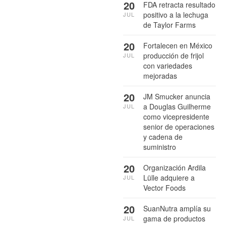
20
FDA retracta resultado
positivo a la lechuga
JUL
de Taylor Farms
20
Fortalecen en México
producción de frijol
JUL
con variedades
mejoradas
20
JM Smucker anuncia
a Douglas Guilherme
JUL
como vicepresidente
senior de operaciones
y cadena de
suministro
20
Organización Ardila
Lülle adquiere a
JUL
Vector Foods
20
SuanNutra amplía su
gama de productos
JUL