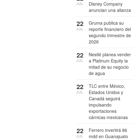
Disney Company
JUL
anuncian una alianza
22
Gruma publica su
reporte financiero del
JUL
segundo trimestre de
2026
22
Nestlé planea vender
a Platinum Equity la
JUL
mitad de su negocio
de agua
22
TLC entre México,
Estados Unidos y
JUL
Canadá seguirá
impulsando
exportaciones
cárnicas mexicanas
22
Ferrero invertirá 86
mdd en Guanajuato
JUL