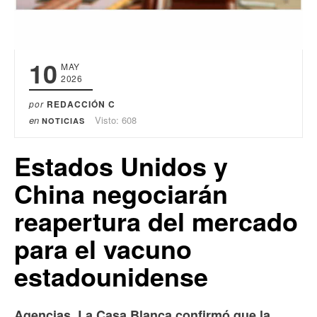
10
MAY
2026
por
REDACCIÓN C
en
Visto: 608
NOTICIAS
Estados Unidos y
China negociarán
reapertura del mercado
para el vacuno
estadounidense
Agencias. La Casa Blanca confirmó que la