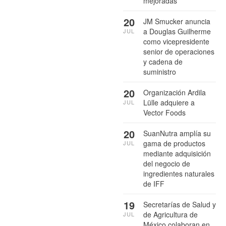
mejoradas
20
JM Smucker anuncia
a Douglas Guilherme
JUL
como vicepresidente
senior de operaciones
y cadena de
suministro
20
Organización Ardila
Lülle adquiere a
JUL
Vector Foods
20
SuanNutra amplía su
gama de productos
JUL
mediante adquisición
del negocio de
ingredientes naturales
de IFF
19
Secretarías de Salud y
de Agricultura de
JUL
México colaboran en