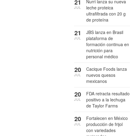
21
Nurri lanza su nueva
leche proteica
JUL
ultrafiltrada con 20 g
de proteína
21
JBS lanza en Brasil
plataforma de
JUL
formación continua en
nutrición para
personal médico
20
Cacique Foods lanza
nuevos quesos
JUL
mexicanos
20
FDA retracta resultado
positivo a la lechuga
JUL
de Taylor Farms
20
Fortalecen en México
producción de frijol
JUL
con variedades