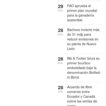
29
FAO aprueba el
primer plan mundial
JUL
para la ganadería
sostenible
28
Bachoco invierte más
de 31 mdp para
JUL
reducir emisiones en
su planta de Nuevo
León
28
Bib & Tucker lanza su
primer bourbon
JUL
embotellado bajo la
denominación Bottled-
in-Bond
28
Acuerdo de libre
comercio entre
JUL
Ecuador y Canadá
exime las ventas de
carne