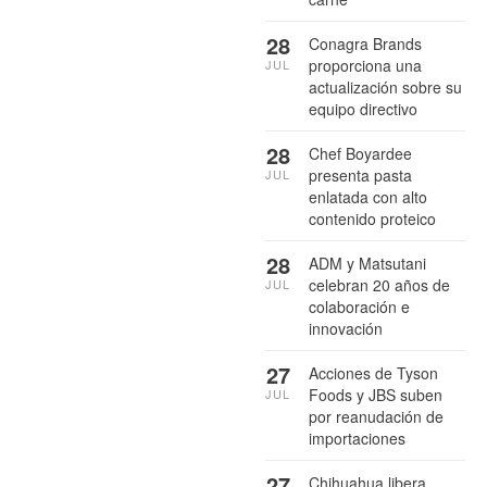
28
Conagra Brands
proporciona una
JUL
actualización sobre su
equipo directivo
28
Chef Boyardee
presenta pasta
JUL
enlatada con alto
contenido proteico
28
ADM y Matsutani
celebran 20 años de
JUL
colaboración e
innovación
27
Acciones de Tyson
Foods y JBS suben
JUL
por reanudación de
importaciones
27
Chihuahua libera