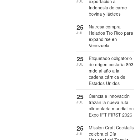
exportación a
JUL
Indonesia de carne
bovina y lácteos
25
Nutresa compra
Helados Tío Rico para
JUL
expandirse en
Venezuela
25
Etiquetado obligatorio
de origen costaría 893
JUL
mde al año a la
cadena cárnica de
Estados Unidos
25
Ciencia e innovación
trazan la nueva ruta
JUL
alimentaria mundial en
Expo IFT FIRST 2026
25
Mission Craft Cocktails
celebra el Día
JUL
Nacional del Tequila