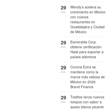
29
Wendy’s acelera su
crecimiento en México
JUL
con nuevos
restaurantes en
Guadalajara y Ciudad
de México
29
Esmeralda Corp.
obtiene certificación
JUL
Halal para exportar a
países islámicos
29
Corona Extra se
mantiene como la
JUL
marca más valiosa de
México en 2026:
Brand Finance
29
Tostitos lanza nuevos
totopos con sabor a
JUL
queso blanco picante