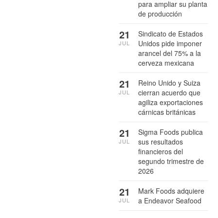
para ampliar su planta
de producción
21
Sindicato de Estados
Unidos pide imponer
JUL
arancel del 75% a la
cerveza mexicana
21
Reino Unido y Suiza
cierran acuerdo que
JUL
agiliza exportaciones
cárnicas británicas
21
Sigma Foods publica
sus resultados
JUL
financieros del
segundo trimestre de
2026
21
Mark Foods adquiere
a Endeavor Seafood
JUL