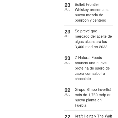
23
Bulleit Frontier
Whiskey presenta su
JUL
nueva mezcla de
bourbon y centeno
23
Se prevé que
mercado del aceite de
JUL
algas alcanzará los
3,400 mdd en 2033
23
Z Natural Foods
anuncia una nueva
JUL
proteína de suero de
cabra con sabor a
chocolate
22
Grupo Bimbo invertirá
más de 1,760 mdp en
JUL
nueva planta en
Puebla
22
Kraft Heinz y The Walt