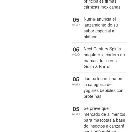
principales firmas
cárnicas mexicanas
05
Nutri® anuncia el
lanzamiento de su
AGO
sabor especial a
plátano
05
Next Century Spirits
adquiere la cartera de
AGO
marcas de licores
Grain & Barrel
05
Jumex incursiona en
la categoría de
AGO
yogures bebibles con
proteínas
05
Se prevé que
mercado de alimentos
AGO
para mascotas a base
de insectos alcanzará
los 4,000 mdd en