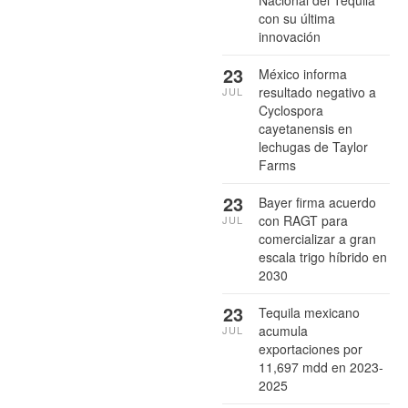
con su última
innovación
23
México informa
resultado negativo a
JUL
Cyclospora
cayetanensis en
lechugas de Taylor
Farms
23
Bayer firma acuerdo
con RAGT para
JUL
comercializar a gran
escala trigo híbrido en
2030
23
Tequila mexicano
acumula
JUL
exportaciones por
11,697 mdd en 2023-
2025