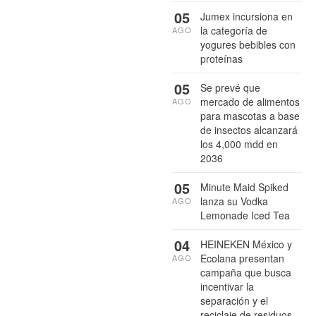
05
Jumex incursiona en
la categoría de
AGO
yogures bebibles con
proteínas
05
Se prevé que
mercado de alimentos
AGO
para mascotas a base
de insectos alcanzará
los 4,000 mdd en
2036
05
Minute Maid Spiked
lanza su Vodka
AGO
Lemonade Iced Tea
04
HEINEKEN México y
Ecolana presentan
AGO
campaña que busca
incentivar la
separación y el
reciclaje de residuos