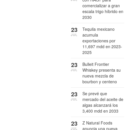
comercializar a gran
escala trigo híbrido en
2030
23
Tequila mexicano
acumula
JUL
exportaciones por
11,697 mdd en 2023-
2025
23
Bulleit Frontier
Whiskey presenta su
JUL
nueva mezcla de
bourbon y centeno
23
Se prevé que
mercado del aceite de
JUL
algas alcanzará los
3,400 mdd en 2033
23
Z Natural Foods
anuncia una nueva
JUL