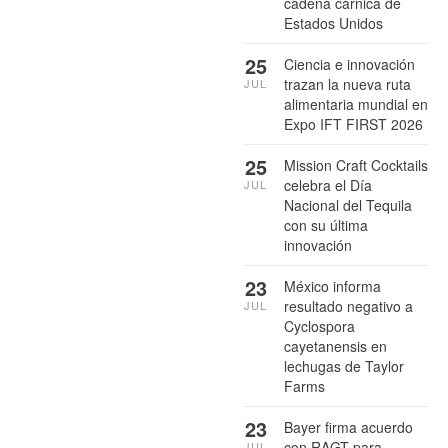
cadena cárnica de
Estados Unidos
25
Ciencia e innovación
trazan la nueva ruta
JUL
alimentaria mundial en
Expo IFT FIRST 2026
25
Mission Craft Cocktails
celebra el Día
JUL
Nacional del Tequila
con su última
innovación
23
México informa
resultado negativo a
JUL
Cyclospora
cayetanensis en
lechugas de Taylor
Farms
23
Bayer firma acuerdo
con RAGT para
JUL