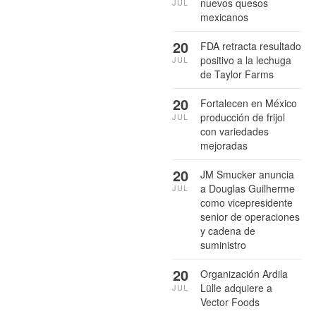
nuevos quesos
JUL
mexicanos
20
FDA retracta resultado
positivo a la lechuga
JUL
de Taylor Farms
20
Fortalecen en México
producción de frijol
JUL
con variedades
mejoradas
20
JM Smucker anuncia
a Douglas Guilherme
JUL
como vicepresidente
senior de operaciones
y cadena de
suministro
20
Organización Ardila
Lülle adquiere a
JUL
Vector Foods