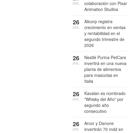
colaboración con Pixar
JUL
Animation Studios
26
Alicorp registra
crecimiento en ventas
JUL
y rentabilidad en el
segundo trimestre de
2026
26
Nestlé Purina PetCare
invertirá en una nueva
JUL
planta de alimentos
para mascotas en
Italia
26
Kavalan es nombrado
"Whisky del Año" por
JUL
segundo año
consecutivo
26
Arcor y Danone
invertirán 70 mdd en
JUL