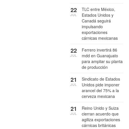
22
TLC entre México,
Estados Unidos y
JUL
Canadá seguirá
impulsando
exportaciones
cárnicas mexicanas
22
Ferrero invertirá 86
mdd en Guanajuato
JUL
para ampliar su planta
de producción
21
Sindicato de Estados
Unidos pide imponer
JUL
arancel del 75% a la
cerveza mexicana
21
Reino Unido y Suiza
cierran acuerdo que
JUL
agiliza exportaciones
cárnicas británicas