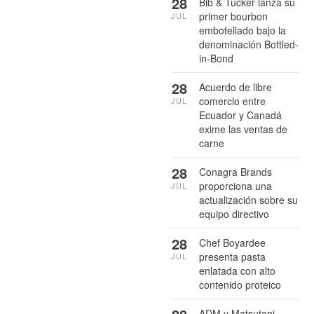
28
Bib & Tucker lanza su
primer bourbon
JUL
embotellado bajo la
denominación Bottled-
in-Bond
28
Acuerdo de libre
comercio entre
JUL
Ecuador y Canadá
exime las ventas de
carne
28
Conagra Brands
proporciona una
JUL
actualización sobre su
equipo directivo
28
Chef Boyardee
presenta pasta
JUL
enlatada con alto
contenido proteico
ADM y Matsutani