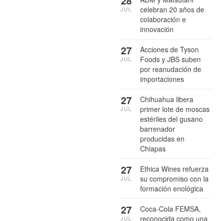
28
celebran 20 años de
JUL
colaboración e
innovación
27
Acciones de Tyson
Foods y JBS suben
JUL
por reanudación de
importaciones
27
Chihuahua libera
primer lote de moscas
JUL
estériles del gusano
barrenador
producidas en
Chiapas
27
Ethica Wines refuerza
su compromiso con la
JUL
formación enológica
27
Coca-Cola FEMSA,
reconocida como una
JUL