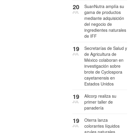
20
SuanNutra amplía su
gama de productos
JUL
mediante adquisición
del negocio de
ingredientes naturales
de IFF
19
Secretarías de Salud y
de Agricultura de
JUL
México colaboran en
investigación sobre
brote de Cyclospora
cayetanensis en
Estados Unidos
19
Alicorp realiza su
primer taller de
JUL
panadería
19
Oterra lanza
colorantes líquidos
JUL
azules naturales