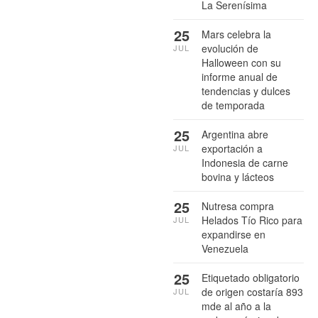
La Serenísima
25
Mars celebra la
evolución de
JUL
Halloween con su
informe anual de
tendencias y dulces
de temporada
25
Argentina abre
exportación a
JUL
Indonesia de carne
bovina y lácteos
25
Nutresa compra
Helados Tío Rico para
JUL
expandirse en
Venezuela
25
Etiquetado obligatorio
de origen costaría 893
JUL
mde al año a la