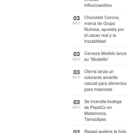
trifluoroacético
03
Chocolate Corona,
marca de Grupo
AGO
Nutresa, apuesta por
el cacao real y la
trazabilidad
03
Cerveza Modelo lanza
su “Modelito”
AGO
03
Oterra lanza un
colorante amarillo
AGO
natural para alimentos
para mascotas
03
Se incendia bodega
de PepsiCo en
AGO
Matamoros,
Tamaulipas
03
Repsol acelera la hoja