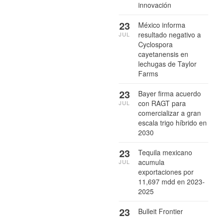
innovación
23
México informa
resultado negativo a
JUL
Cyclospora
cayetanensis en
lechugas de Taylor
Farms
23
Bayer firma acuerdo
con RAGT para
JUL
comercializar a gran
escala trigo híbrido en
2030
23
Tequila mexicano
acumula
JUL
exportaciones por
11,697 mdd en 2023-
2025
23
Bulleit Frontier