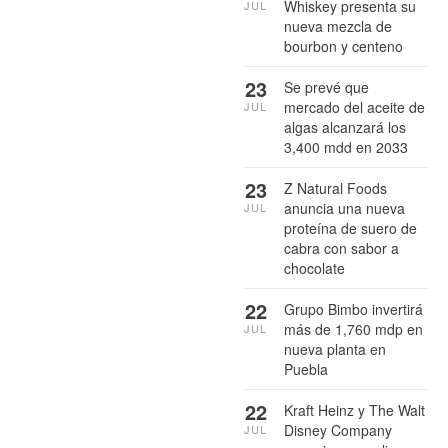
Whiskey presenta su
JUL
nueva mezcla de
bourbon y centeno
23
Se prevé que
mercado del aceite de
JUL
algas alcanzará los
3,400 mdd en 2033
23
Z Natural Foods
anuncia una nueva
JUL
proteína de suero de
cabra con sabor a
chocolate
22
Grupo Bimbo invertirá
más de 1,760 mdp en
JUL
nueva planta en
Puebla
22
Kraft Heinz y The Walt
Disney Company
JUL