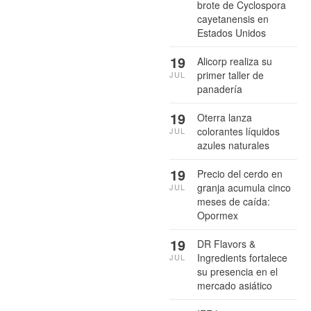
brote de Cyclospora
cayetanensis en
Estados Unidos
19
Alicorp realiza su
primer taller de
JUL
panadería
19
Oterra lanza
colorantes líquidos
JUL
azules naturales
19
Precio del cerdo en
granja acumula cinco
JUL
meses de caída:
Opormex
19
DR Flavors &
Ingredients fortalece
JUL
su presencia en el
mercado asiático