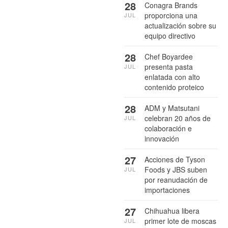
28
Conagra Brands
proporciona una
JUL
actualización sobre su
equipo directivo
28
Chef Boyardee
presenta pasta
JUL
enlatada con alto
contenido proteico
28
ADM y Matsutani
celebran 20 años de
JUL
colaboración e
innovación
27
Acciones de Tyson
Foods y JBS suben
JUL
por reanudación de
importaciones
27
Chihuahua libera
primer lote de moscas
JUL