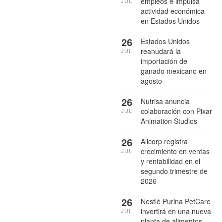
empleos e impulsa
JUL
actividad económica
en Estados Unidos
26
Estados Unidos
reanudará la
JUL
importación de
ganado mexicano en
agosto
26
Nutrisa anuncia
colaboración con Pixar
JUL
Animation Studios
26
Alicorp registra
crecimiento en ventas
JUL
y rentabilidad en el
segundo trimestre de
2026
26
Nestlé Purina PetCare
invertirá en una nueva
JUL
planta de alimentos