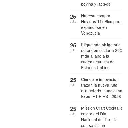
bovina y lácteos
25
Nutresa compra
Helados Tío Rico para
JUL
expandirse en
Venezuela
25
Etiquetado obligatorio
de origen costaría 893
JUL
mde al año a la
cadena cárnica de
Estados Unidos
25
Ciencia e innovación
trazan la nueva ruta
JUL
alimentaria mundial en
Expo IFT FIRST 2026
25
Mission Craft Cocktails
celebra el Día
JUL
Nacional del Tequila
con su última