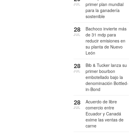
primer plan mundial
JUL
para la ganadería
sostenible
28
Bachoco invierte más
de 31 mdp para
JUL
reducir emisiones en
su planta de Nuevo
León
28
Bib & Tucker lanza su
primer bourbon
JUL
embotellado bajo la
denominación Bottled-
in-Bond
28
Acuerdo de libre
comercio entre
JUL
Ecuador y Canadá
exime las ventas de
carne