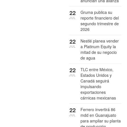
anuncian una alianza
22
Gruma publica su
reporte financiero del
JUL
segundo trimestre de
2026
22
Nestlé planea vender
a Platinum Equity la
JUL
mitad de su negocio
de agua
22
TLC entre México,
Estados Unidos y
JUL
Canadá seguirá
impulsando
exportaciones
cárnicas mexicanas
22
Ferrero invertirá 86
mdd en Guanajuato
JUL
para ampliar su planta
de producción