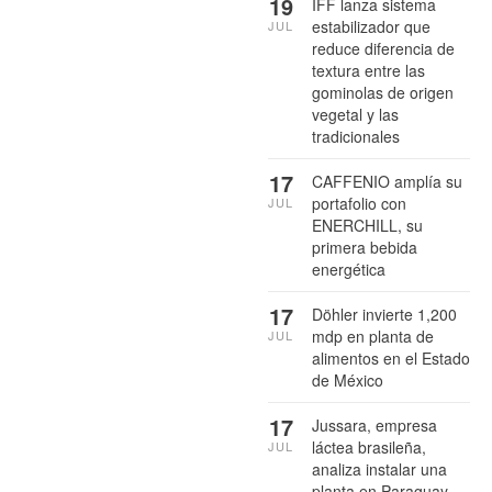
19
IFF lanza sistema
estabilizador que
JUL
reduce diferencia de
textura entre las
gominolas de origen
vegetal y las
tradicionales
17
CAFFENIO amplía su
portafolio con
JUL
ENERCHILL, su
primera bebida
energética
17
Döhler invierte 1,200
mdp en planta de
JUL
alimentos en el Estado
de México
17
Jussara, empresa
láctea brasileña,
JUL
analiza instalar una
planta en Paraguay