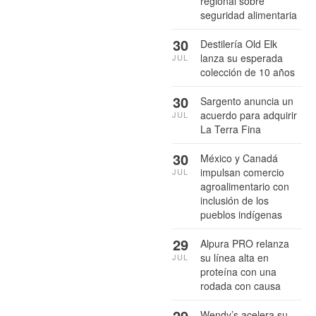
regional sobre
seguridad alimentaria
30
Destilería Old Elk
lanza su esperada
JUL
colección de 10 años
30
Sargento anuncia un
acuerdo para adquirir
JUL
La Terra Fina
30
México y Canadá
impulsan comercio
JUL
agroalimentario con
inclusión de los
pueblos indígenas
29
Alpura PRO relanza
su línea alta en
JUL
proteína con una
rodada con causa
29
Wendy’s acelera su