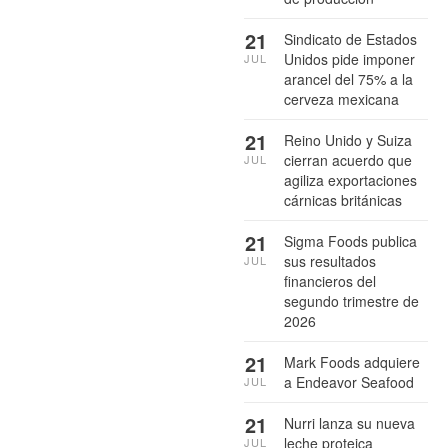
21
Sindicato de Estados
Unidos pide imponer
JUL
arancel del 75% a la
cerveza mexicana
21
Reino Unido y Suiza
cierran acuerdo que
JUL
agiliza exportaciones
cárnicas británicas
21
Sigma Foods publica
sus resultados
JUL
financieros del
segundo trimestre de
2026
21
Mark Foods adquiere
a Endeavor Seafood
JUL
21
Nurri lanza su nueva
leche proteica
JUL