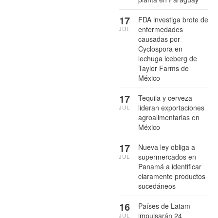
17
FDA investiga brote de
enfermedades
JUL
causadas por
Cyclospora en
lechuga iceberg de
Taylor Farms de
México
17
Tequila y cerveza
lideran exportaciones
JUL
agroalimentarias en
México
17
Nueva ley obliga a
supermercados en
JUL
Panamá a identificar
claramente productos
sucedáneos
16
Países de Latam
impulsarán 24
JUL