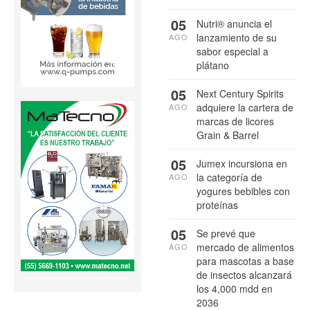
05
Nutri® anuncia el
lanzamiento de su
AGO
sabor especial a
plátano
05
Next Century Spirits
adquiere la cartera de
AGO
marcas de licores
Grain & Barrel
05
Jumex incursiona en
la categoría de
AGO
yogures bebibles con
proteínas
05
Se prevé que
mercado de alimentos
AGO
para mascotas a base
de insectos alcanzará
los 4,000 mdd en
2036