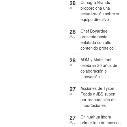
28
Conagra Brands
proporciona una
JUL
actualización sobre su
equipo directivo
28
Chef Boyardee
presenta pasta
JUL
enlatada con alto
contenido proteico
28
ADM y Matsutani
celebran 20 años de
JUL
colaboración e
innovación
27
Acciones de Tyson
Foods y JBS suben
JUL
por reanudación de
importaciones
27
Chihuahua libera
primer lote de moscas
JUL