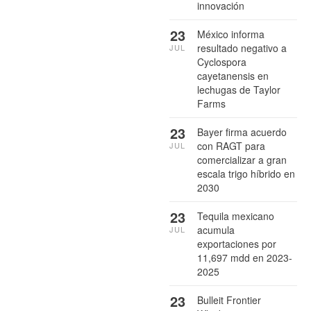
innovación
23
México informa
resultado negativo a
JUL
Cyclospora
cayetanensis en
lechugas de Taylor
Farms
23
Bayer firma acuerdo
con RAGT para
JUL
comercializar a gran
escala trigo híbrido en
2030
23
Tequila mexicano
acumula
JUL
exportaciones por
11,697 mdd en 2023-
2025
23
Bulleit Frontier