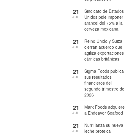
21
Sindicato de Estados
Unidos pide imponer
JUL
arancel del 75% a la
cerveza mexicana
21
Reino Unido y Suiza
cierran acuerdo que
JUL
agiliza exportaciones
cárnicas británicas
21
Sigma Foods publica
sus resultados
JUL
financieros del
segundo trimestre de
2026
21
Mark Foods adquiere
a Endeavor Seafood
JUL
21
Nurri lanza su nueva
leche proteica
JUL