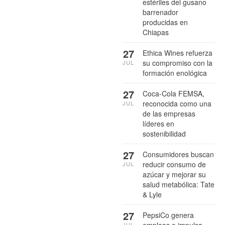
estériles del gusano
barrenador
producidas en
Chiapas
27
Ethica Wines refuerza
su compromiso con la
JUL
formación enológica
27
Coca-Cola FEMSA,
reconocida como una
JUL
de las empresas
líderes en
sostenibilidad
27
Consumidores buscan
reducir consumo de
JUL
azúcar y mejorar su
salud metabólica: Tate
& Lyle
27
PepsiCo genera
empleos e impulsa
JUL