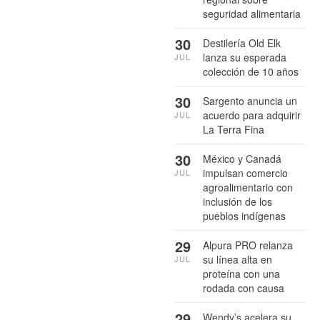
seguridad alimentaria
30
Destilería Old Elk
lanza su esperada
JUL
colección de 10 años
30
Sargento anuncia un
acuerdo para adquirir
JUL
La Terra Fina
30
México y Canadá
impulsan comercio
JUL
agroalimentario con
inclusión de los
pueblos indígenas
29
Alpura PRO relanza
su línea alta en
JUL
proteína con una
rodada con causa
29
Wendy’s acelera su