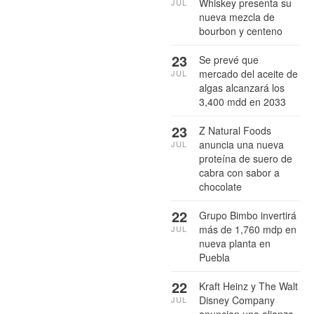
Whiskey presenta su
JUL
nueva mezcla de
bourbon y centeno
23
Se prevé que
mercado del aceite de
JUL
algas alcanzará los
3,400 mdd en 2033
23
Z Natural Foods
anuncia una nueva
JUL
proteína de suero de
cabra con sabor a
chocolate
22
Grupo Bimbo invertirá
más de 1,760 mdp en
JUL
nueva planta en
Puebla
22
Kraft Heinz y The Walt
Disney Company
JUL
anuncian una alianza