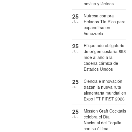
bovina y lácteos
25
Nutresa compra
Helados Tío Rico para
JUL
expandirse en
Venezuela
25
Etiquetado obligatorio
de origen costaría 893
JUL
mde al año a la
cadena cárnica de
Estados Unidos
25
Ciencia e innovación
trazan la nueva ruta
JUL
alimentaria mundial en
Expo IFT FIRST 2026
25
Mission Craft Cocktails
celebra el Día
JUL
Nacional del Tequila
con su última