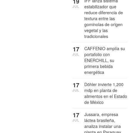
19
IFF lanza sistema
estabilizador que
JUL
reduce diferencia de
textura entre las
gominolas de origen
vegetal y las
tradicionales
17
CAFFENIO amplía su
portafolio con
JUL
ENERCHILL, su
primera bebida
energética
17
Döhler invierte 1,200
mdp en planta de
JUL
alimentos en el Estado
de México
17
Jussara, empresa
láctea brasileña,
JUL
analiza instalar una
planta en Paraguay