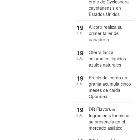
brote de Cyclospora
cayetanensis en
Estados Unidos
19
Alicorp realiza su
primer taller de
JUL
panadería
19
Oterra lanza
colorantes líquidos
JUL
azules naturales
19
Precio del cerdo en
granja acumula cinco
JUL
meses de caída:
Opormex
19
DR Flavors &
Ingredients fortalece
JUL
su presencia en el
mercado asiático