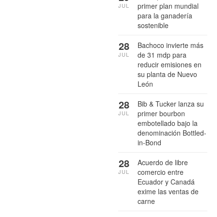
primer plan mundial
JUL
para la ganadería
sostenible
28
Bachoco invierte más
de 31 mdp para
JUL
reducir emisiones en
su planta de Nuevo
León
28
Bib & Tucker lanza su
primer bourbon
JUL
embotellado bajo la
denominación Bottled-
in-Bond
28
Acuerdo de libre
comercio entre
JUL
Ecuador y Canadá
exime las ventas de
carne