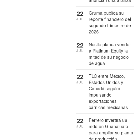
22
Gruma publica su
reporte financiero del
JUL
segundo trimestre de
2026
22
Nestlé planea vender
a Platinum Equity la
JUL
mitad de su negocio
de agua
22
TLC entre México,
Estados Unidos y
JUL
Canadá seguirá
impulsando
exportaciones
cárnicas mexicanas
22
Ferrero invertirá 86
mdd en Guanajuato
JUL
para ampliar su planta
de producción