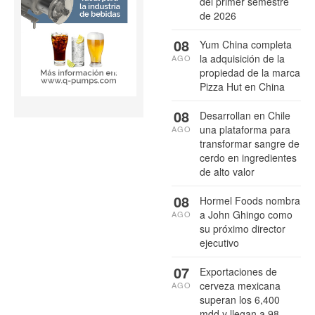
del primer semestre
de 2026
08
Yum China completa
la adquisición de la
AGO
propiedad de la marca
Pizza Hut en China
08
Desarrollan en Chile
una plataforma para
AGO
transformar sangre de
cerdo en ingredientes
de alto valor
08
Hormel Foods nombra
a John Ghingo como
AGO
su próximo director
ejecutivo
07
Exportaciones de
cerveza mexicana
AGO
superan los 6,400
mdd y llegan a 98