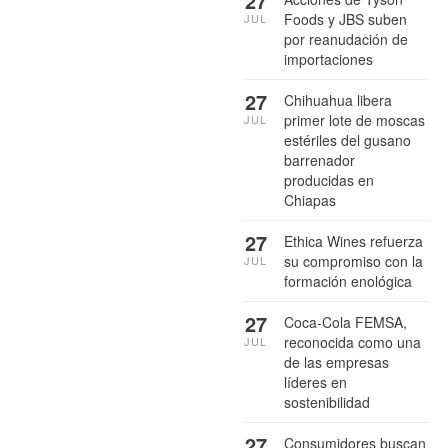
27
Foods y JBS suben
JUL
por reanudación de
importaciones
27
Chihuahua libera
primer lote de moscas
JUL
estériles del gusano
barrenador
producidas en
Chiapas
27
Ethica Wines refuerza
su compromiso con la
JUL
formación enológica
27
Coca-Cola FEMSA,
reconocida como una
JUL
de las empresas
líderes en
sostenibilidad
27
Consumidores buscan