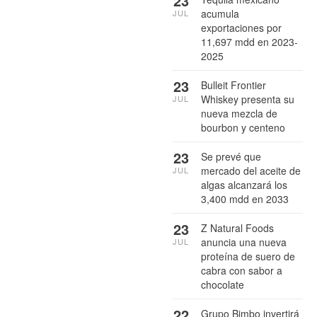
23
acumula
JUL
exportaciones por
11,697 mdd en 2023-
2025
23
Bulleit Frontier
Whiskey presenta su
JUL
nueva mezcla de
bourbon y centeno
23
Se prevé que
mercado del aceite de
JUL
algas alcanzará los
3,400 mdd en 2033
23
Z Natural Foods
anuncia una nueva
JUL
proteína de suero de
cabra con sabor a
chocolate
22
Grupo Bimbo invertirá