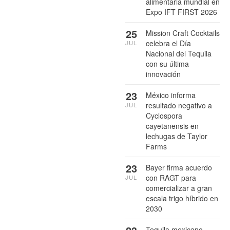
alimentaria mundial en
Expo IFT FIRST 2026
25
Mission Craft Cocktails
celebra el Día
JUL
Nacional del Tequila
con su última
innovación
23
México informa
resultado negativo a
JUL
Cyclospora
cayetanensis en
lechugas de Taylor
Farms
23
Bayer firma acuerdo
con RAGT para
JUL
comercializar a gran
escala trigo híbrido en
2030
Tequila mexicano