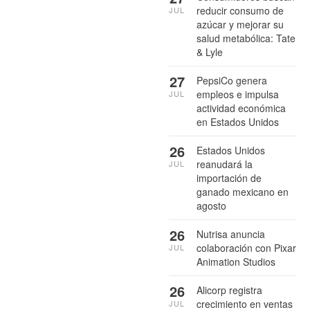
reducir consumo de
JUL
azúcar y mejorar su
salud metabólica: Tate
& Lyle
27
PepsiCo genera
empleos e impulsa
JUL
actividad económica
en Estados Unidos
26
Estados Unidos
reanudará la
JUL
importación de
ganado mexicano en
agosto
26
Nutrisa anuncia
colaboración con Pixar
JUL
Animation Studios
26
Alicorp registra
crecimiento en ventas
JUL