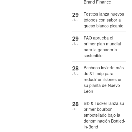
Brand Finance
29
Tostitos lanza nuevos
totopos con sabor a
JUL
queso blanco picante
29
FAO aprueba el
primer plan mundial
JUL
para la ganadería
sostenible
28
Bachoco invierte más
de 31 mdp para
JUL
reducir emisiones en
su planta de Nuevo
León
28
Bib & Tucker lanza su
primer bourbon
JUL
embotellado bajo la
denominación Bottled-
in-Bond