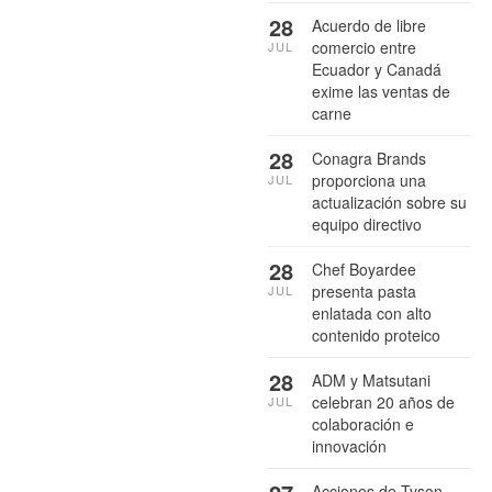
28
Acuerdo de libre
comercio entre
JUL
Ecuador y Canadá
exime las ventas de
carne
28
Conagra Brands
proporciona una
JUL
actualización sobre su
equipo directivo
28
Chef Boyardee
presenta pasta
JUL
enlatada con alto
contenido proteico
28
ADM y Matsutani
celebran 20 años de
JUL
colaboración e
innovación
Acciones de Tyson