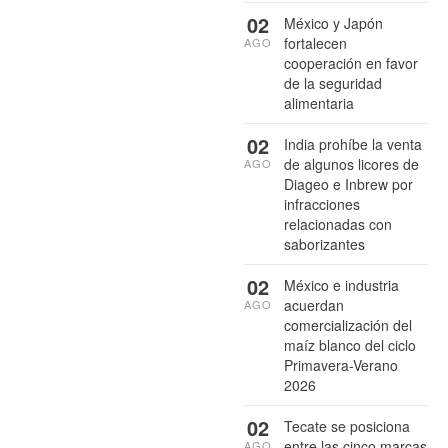
02
México y Japón
fortalecen
AGO
cooperación en favor
de la seguridad
alimentaria
02
India prohíbe la venta
de algunos licores de
AGO
Diageo e Inbrew por
infracciones
relacionadas con
saborizantes
02
México e industria
acuerdan
AGO
comercialización del
maíz blanco del ciclo
Primavera-Verano
2026
02
Tecate se posiciona
entre las cinco marcas
AGO