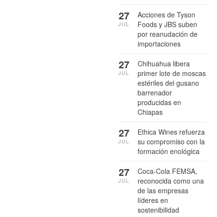
27
Acciones de Tyson
Foods y JBS suben
JUL
por reanudación de
importaciones
27
Chihuahua libera
primer lote de moscas
JUL
estériles del gusano
barrenador
producidas en
Chiapas
27
Ethica Wines refuerza
su compromiso con la
JUL
formación enológica
27
Coca-Cola FEMSA,
reconocida como una
JUL
de las empresas
líderes en
sostenibilidad