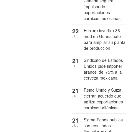
Canadá seguirá
impulsando
exportaciones
cárnicas mexicanas
22
Ferrero invertirá 86
mdd en Guanajuato
JUL
para ampliar su planta
de producción
21
Sindicato de Estados
Unidos pide imponer
JUL
arancel del 75% a la
cerveza mexicana
21
Reino Unido y Suiza
cierran acuerdo que
JUL
agiliza exportaciones
cárnicas británicas
21
Sigma Foods publica
sus resultados
JUL
financieros del