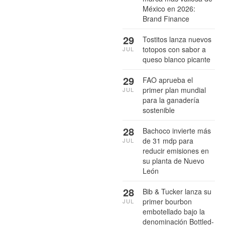
México en 2026:
Brand Finance
29
Tostitos lanza nuevos
totopos con sabor a
JUL
queso blanco picante
29
FAO aprueba el
primer plan mundial
JUL
para la ganadería
sostenible
28
Bachoco invierte más
de 31 mdp para
JUL
reducir emisiones en
su planta de Nuevo
León
28
Bib & Tucker lanza su
primer bourbon
JUL
embotellado bajo la
denominación Bottled-