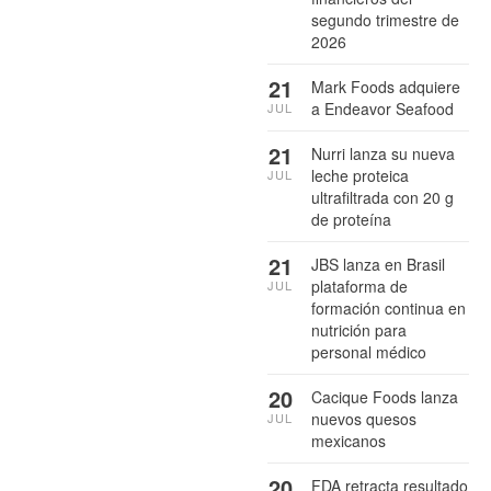
segundo trimestre de
2026
21
Mark Foods adquiere
a Endeavor Seafood
JUL
21
Nurri lanza su nueva
leche proteica
JUL
ultrafiltrada con 20 g
de proteína
21
JBS lanza en Brasil
plataforma de
JUL
formación continua en
nutrición para
personal médico
20
Cacique Foods lanza
nuevos quesos
JUL
mexicanos
20
FDA retracta resultado