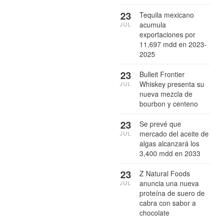
23
Tequila mexicano
acumula
JUL
exportaciones por
11,697 mdd en 2023-
2025
23
Bulleit Frontier
Whiskey presenta su
JUL
nueva mezcla de
bourbon y centeno
23
Se prevé que
mercado del aceite de
JUL
algas alcanzará los
3,400 mdd en 2033
23
Z Natural Foods
anuncia una nueva
JUL
proteína de suero de
cabra con sabor a
chocolate