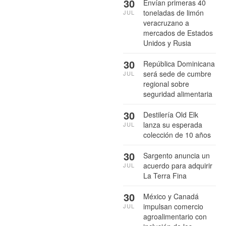
30
Envían primeras 40
toneladas de limón
JUL
veracruzano a
mercados de Estados
Unidos y Rusia
30
República Dominicana
será sede de cumbre
JUL
regional sobre
seguridad alimentaria
30
Destilería Old Elk
lanza su esperada
JUL
colección de 10 años
30
Sargento anuncia un
acuerdo para adquirir
JUL
La Terra Fina
30
México y Canadá
impulsan comercio
JUL
agroalimentario con