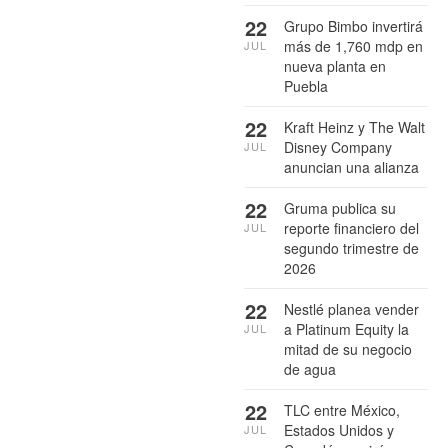
22
Grupo Bimbo invertirá
más de 1,760 mdp en
JUL
nueva planta en
Puebla
22
Kraft Heinz y The Walt
Disney Company
JUL
anuncian una alianza
22
Gruma publica su
reporte financiero del
JUL
segundo trimestre de
2026
22
Nestlé planea vender
a Platinum Equity la
JUL
mitad de su negocio
de agua
22
TLC entre México,
Estados Unidos y
JUL