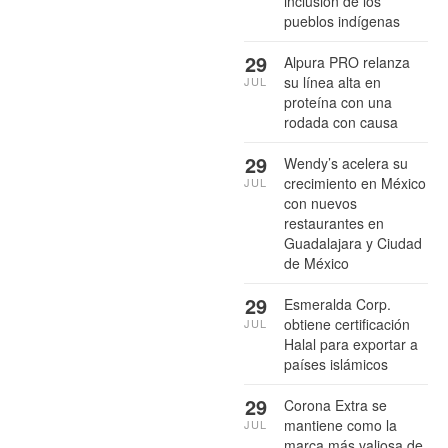
inclusión de los
pueblos indígenas
29
Alpura PRO relanza
su línea alta en
JUL
proteína con una
rodada con causa
29
Wendy’s acelera su
crecimiento en México
JUL
con nuevos
restaurantes en
Guadalajara y Ciudad
de México
29
Esmeralda Corp.
obtiene certificación
JUL
Halal para exportar a
países islámicos
29
Corona Extra se
mantiene como la
JUL
marca más valiosa de