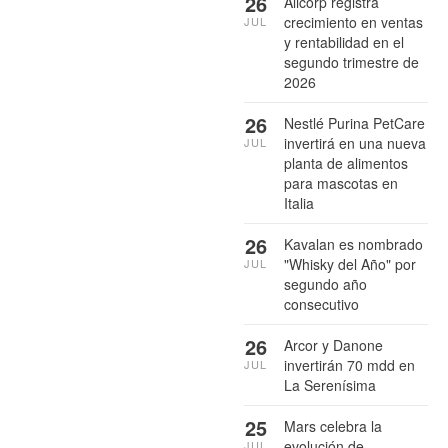
26
Alicorp registra
crecimiento en ventas
JUL
y rentabilidad en el
segundo trimestre de
2026
26
Nestlé Purina PetCare
invertirá en una nueva
JUL
planta de alimentos
para mascotas en
Italia
26
Kavalan es nombrado
"Whisky del Año" por
JUL
segundo año
consecutivo
26
Arcor y Danone
invertirán 70 mdd en
JUL
La Serenísima
25
Mars celebra la
evolución de
JUL