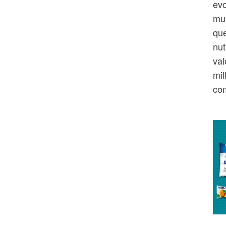
evo
mun
que
nut
val
mil
com