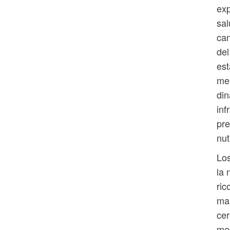
exp
sal
can
del
est
mer
din
inf
pre
nut
Los
la 
ric
mar
cer
med