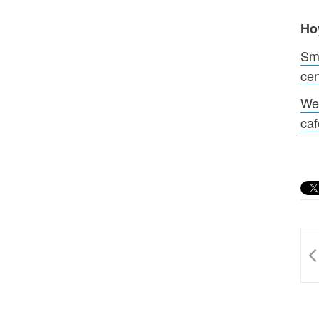
Ho
Smi
cen
We
ca