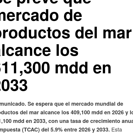
mercado de
productos del mar
alcance los
611,300 mdd en
2033
municado. Se espera que el mercado mundial de
oductos del mar alcance los 409,100 mdd en 2026 y l
1,100 mdd en 2033, con una tasa de crecimiento anu
Esta
mpuesta (TCAC) del 5.9% entre 2026 y 2033.