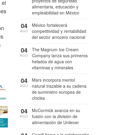
proyectos de seguridad
 el
alimentaria, educación y
nes
empleabilidad en México
04
México fortalecerá
on
competitividad y rentabilidad
AGO
es
del sector arrocero nacional
n
04
The Magnum Ice Cream
Company lanza sus primeros
AGO
helados de agua con
vitaminas y minerales
04
Mars incorpora mentol
natural trazable a su cadena
AGO
de suministro europea de
chicles
04
McCormick avanza en su
fusión con la división de
AGO
alimentación de Unilever
Cargill llama a la colaboración