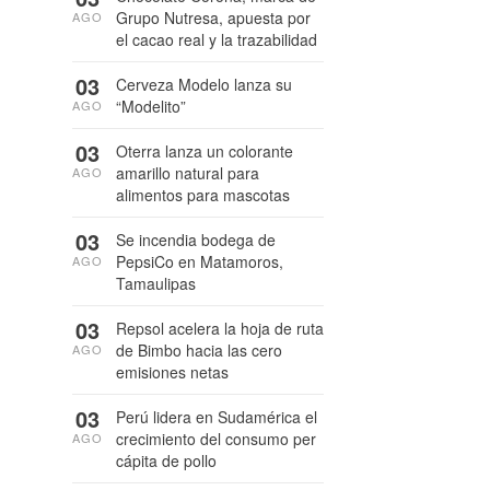
Grupo Nutresa, apuesta por
AGO
el cacao real y la trazabilidad
03
Cerveza Modelo lanza su
“Modelito”
AGO
03
Oterra lanza un colorante
amarillo natural para
AGO
alimentos para mascotas
03
Se incendia bodega de
PepsiCo en Matamoros,
AGO
Tamaulipas
03
Repsol acelera la hoja de ruta
de Bimbo hacia las cero
AGO
emisiones netas
03
Perú lidera en Sudamérica el
crecimiento del consumo per
AGO
cápita de pollo