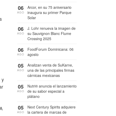
06
Arcor, en su 75 aniversario
inaugura su primer Parque
AGO
Solar
s
06
J. Lohr renueva la imagen de
su Sauvignon Blanc Flume
AGO
Crossing 2025
06
FoodForum Dominicana: 06
agosto
AGO
05
Analizan venta de SuKarne,
una de las principales firmas
AGO
cárnicas mexicanas
 y
05
ar
Nutri® anuncia el lanzamiento
de su sabor especial a
AGO
plátano
05
Next Century Spirits adquiere
 A
la cartera de marcas de
AGO