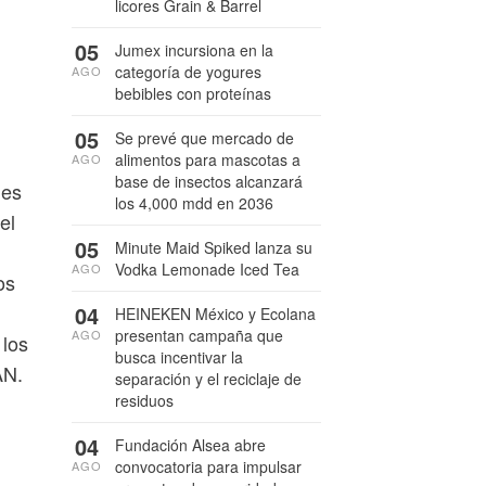
licores Grain & Barrel
05
Jumex incursiona en la
categoría de yogures
AGO
bebibles con proteínas
05
Se prevé que mercado de
alimentos para mascotas a
AGO
base de insectos alcanzará
des
los 4,000 mdd en 2036
el
05
Minute Maid Spiked lanza su
Vodka Lemonade Iced Tea
AGO
os
04
HEINEKEN México y Ecolana
presentan campaña que
AGO
 los
busca incentivar la
AN.
separación y el reciclaje de
residuos
04
Fundación Alsea abre
convocatoria para impulsar
AGO