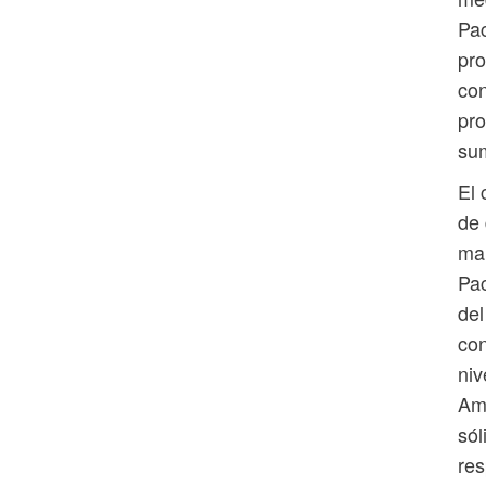
Pac
pro
con
pro
sum
El 
de 
mar
Pac
del
con
niv
Amé
sól
res