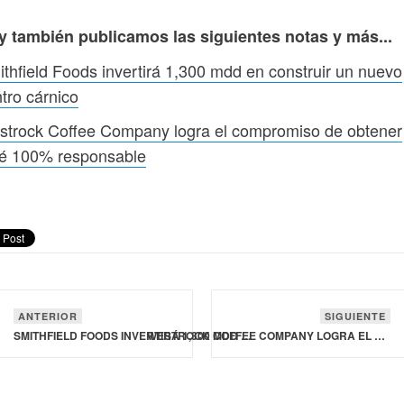
y también publicamos las siguientes notas y más...
thfield Foods invertirá 1,300 mdd en construir un nuevo
tro cárnico
strock Coffee Company logra el compromiso de obtener
fé 100% responsable
ANTERIOR
SIGUIENTE
SMITHFIELD FOODS INVERTIRÁ 1,300 MDD EN CONSTRUIR UN NUEVO CENTRO CÁRNICO
WESTROCK COFFEE COMPANY LOGRA EL COMPROMISO DE OBTENER CAFÉ 100% RESPONSABLE