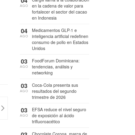
04
en la cadena de valor para
AGO
fortalecer el sector del cacao
en Indonesia
04
Medicamentos GLP-1 e
inteligencia artificial redefinen
AGO
consumo de pollo en Estados
Unidos
03
FoodForum Dominicana:
tendencias, análisis y
AGO
networking
03
Coca-Cola presenta sus
resultados del segundo
AGO
trimestre de 2026
03
EFSA reduce el nivel seguro
de exposición al ácido
AGO
trifluoroacético
03
Chocolate Corona, marca de