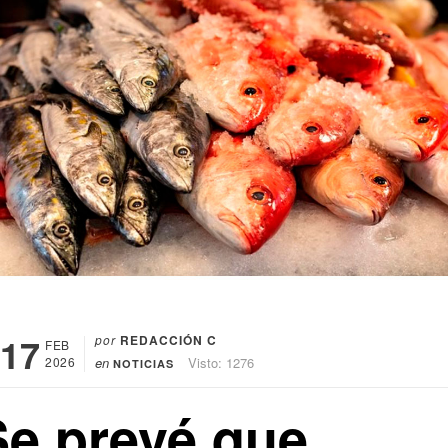
17
por
REDACCIÓN C
FEB
2026
en
Visto: 1276
NOTICIAS
Se prevé que