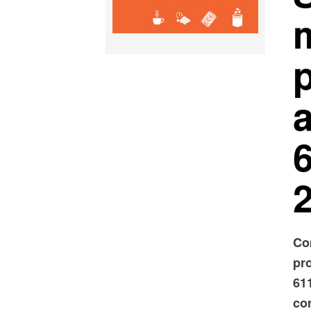
Co
pr
61
co