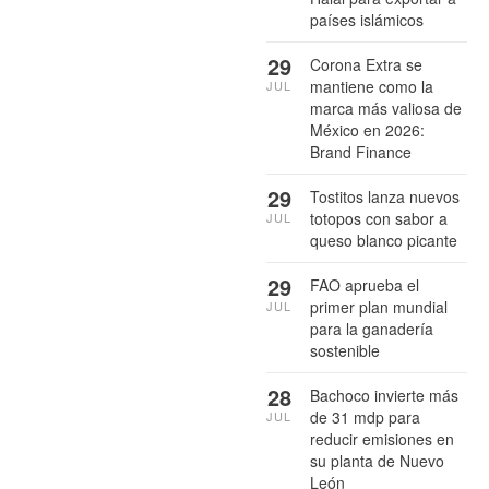
países islámicos
29
Corona Extra se
mantiene como la
JUL
marca más valiosa de
México en 2026:
Brand Finance
29
Tostitos lanza nuevos
totopos con sabor a
JUL
queso blanco picante
29
FAO aprueba el
primer plan mundial
JUL
para la ganadería
sostenible
28
Bachoco invierte más
de 31 mdp para
JUL
reducir emisiones en
su planta de Nuevo
León