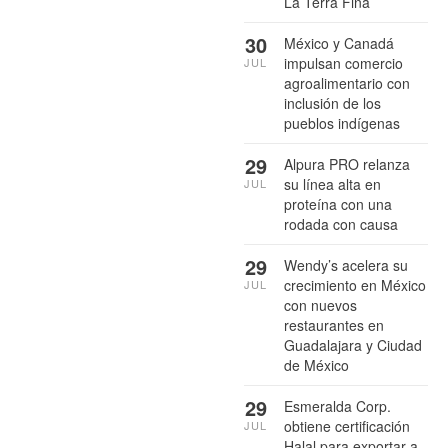
La Terra Fina
30
México y Canadá
impulsan comercio
JUL
agroalimentario con
inclusión de los
pueblos indígenas
29
Alpura PRO relanza
su línea alta en
JUL
proteína con una
rodada con causa
29
Wendy’s acelera su
crecimiento en México
JUL
con nuevos
restaurantes en
Guadalajara y Ciudad
de México
29
Esmeralda Corp.
obtiene certificación
JUL
Halal para exportar a