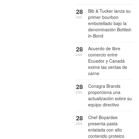
28
Bib & Tucker lanza su
primer bourbon
JUL
embotellado bajo la
denominación Bottled-
in-Bond
28
Acuerdo de libre
comercio entre
JUL
Ecuador y Canadá
exime las ventas de
carne
28
Conagra Brands
proporciona una
JUL
actualización sobre su
equipo directivo
28
Chef Boyardee
presenta pasta
JUL
enlatada con alto
contenido proteico