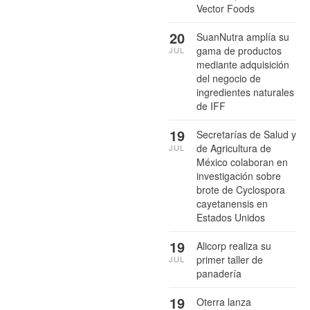
Vector Foods
20
SuanNutra amplía su
gama de productos
JUL
mediante adquisición
del negocio de
ingredientes naturales
de IFF
19
Secretarías de Salud y
de Agricultura de
JUL
México colaboran en
investigación sobre
brote de Cyclospora
cayetanensis en
Estados Unidos
19
Alicorp realiza su
primer taller de
JUL
panadería
19
Oterra lanza