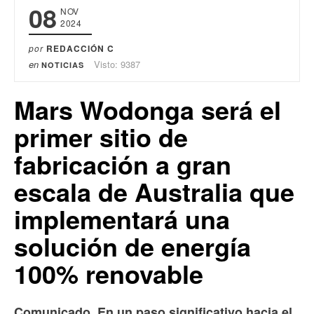
08
NOV
2024
por
REDACCIÓN C
en
Visto: 9387
NOTICIAS
Mars Wodonga será el
primer sitio de
fabricación a gran
escala de Australia que
implementará una
solución de energía
100% renovable
Comunicado. En un paso significativo hacia el