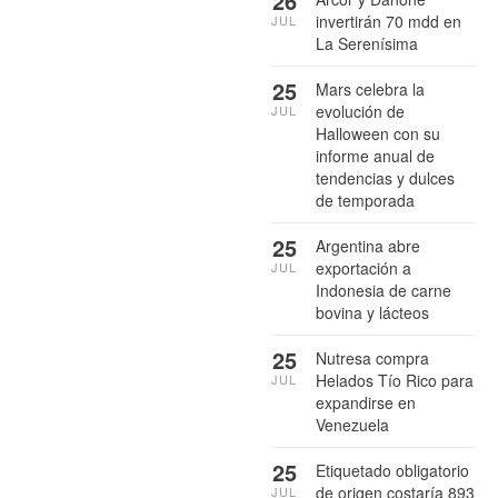
26
invertirán 70 mdd en
JUL
La Serenísima
25
Mars celebra la
evolución de
JUL
Halloween con su
informe anual de
tendencias y dulces
de temporada
25
Argentina abre
exportación a
JUL
Indonesia de carne
bovina y lácteos
25
Nutresa compra
Helados Tío Rico para
JUL
expandirse en
Venezuela
25
Etiquetado obligatorio
de origen costaría 893
JUL