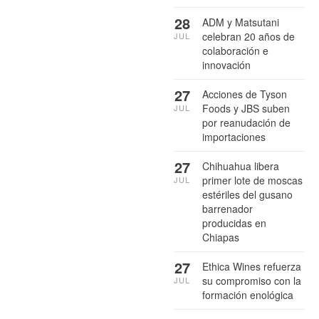
28
ADM y Matsutani
celebran 20 años de
JUL
colaboración e
innovación
27
Acciones de Tyson
Foods y JBS suben
JUL
por reanudación de
importaciones
27
Chihuahua libera
primer lote de moscas
JUL
estériles del gusano
barrenador
producidas en
Chiapas
27
Ethica Wines refuerza
su compromiso con la
JUL
formación enológica