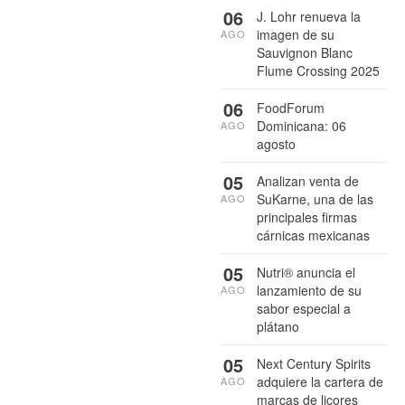
06
J. Lohr renueva la
imagen de su
AGO
Sauvignon Blanc
Flume Crossing 2025
06
FoodForum
Dominicana: 06
AGO
agosto
05
Analizan venta de
SuKarne, una de las
AGO
principales firmas
cárnicas mexicanas
05
Nutri® anuncia el
lanzamiento de su
AGO
sabor especial a
plátano
05
Next Century Spirits
adquiere la cartera de
AGO
marcas de licores