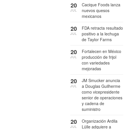
20
Cacique Foods lanza
nuevos quesos
JUL
mexicanos
20
FDA retracta resultado
positivo a la lechuga
JUL
de Taylor Farms
20
Fortalecen en México
producción de frijol
JUL
con variedades
mejoradas
20
JM Smucker anuncia
a Douglas Guilherme
JUL
como vicepresidente
senior de operaciones
y cadena de
suministro
20
Organización Ardila
Lülle adquiere a
JUL