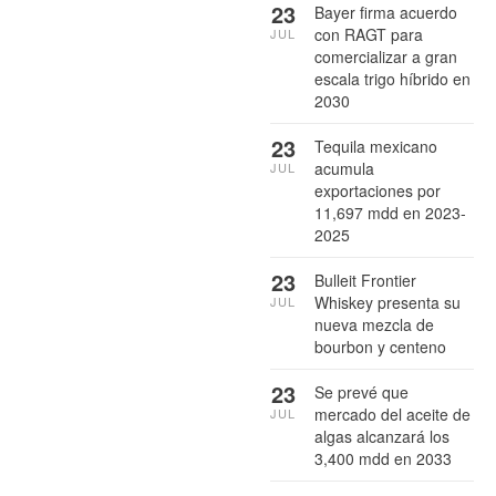
23
Bayer firma acuerdo
con RAGT para
JUL
comercializar a gran
escala trigo híbrido en
2030
23
Tequila mexicano
acumula
JUL
exportaciones por
11,697 mdd en 2023-
2025
23
Bulleit Frontier
Whiskey presenta su
JUL
nueva mezcla de
bourbon y centeno
23
Se prevé que
mercado del aceite de
JUL
algas alcanzará los
3,400 mdd en 2033