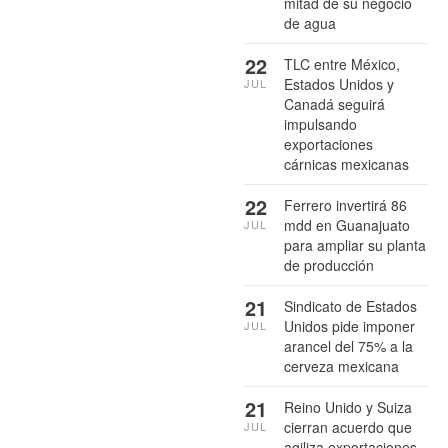
mitad de su negocio
de agua
22
TLC entre México,
Estados Unidos y
JUL
Canadá seguirá
impulsando
exportaciones
cárnicas mexicanas
22
Ferrero invertirá 86
mdd en Guanajuato
JUL
para ampliar su planta
de producción
21
Sindicato de Estados
Unidos pide imponer
JUL
arancel del 75% a la
cerveza mexicana
21
Reino Unido y Suiza
cierran acuerdo que
JUL
agiliza exportaciones