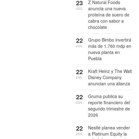
23
Z Natural Foods
anuncia una nueva
JUL
proteína de suero de
cabra con sabor a
chocolate
22
Grupo Bimbo invertirá
más de 1,760 mdp en
JUL
nueva planta en
Puebla
22
Kraft Heinz y The Walt
Disney Company
JUL
anuncian una alianza
22
Gruma publica su
reporte financiero del
JUL
segundo trimestre de
2026
22
Nestlé planea vender
a Platinum Equity la
JUL