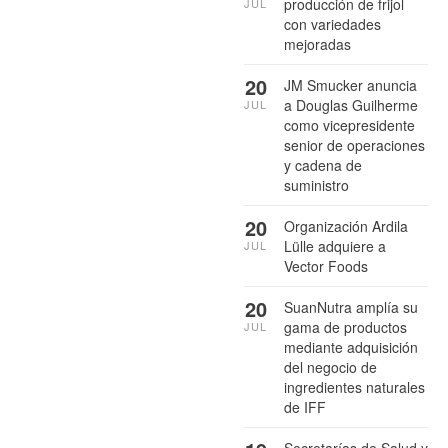
producción de frijol
JUL
con variedades
mejoradas
20
JM Smucker anuncia
a Douglas Guilherme
JUL
como vicepresidente
senior de operaciones
y cadena de
suministro
20
Organización Ardila
Lülle adquiere a
JUL
Vector Foods
20
SuanNutra amplía su
gama de productos
JUL
mediante adquisición
del negocio de
ingredientes naturales
de IFF