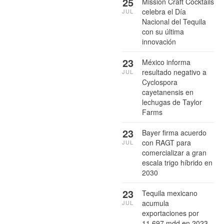
25
Mission Craft Cocktails
celebra el Día
JUL
Nacional del Tequila
con su última
innovación
23
México informa
resultado negativo a
JUL
Cyclospora
cayetanensis en
lechugas de Taylor
Farms
23
Bayer firma acuerdo
con RAGT para
JUL
comercializar a gran
escala trigo híbrido en
2030
23
Tequila mexicano
acumula
JUL
exportaciones por
11,697 mdd en 2023-