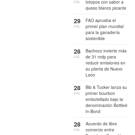
totopos con sabor a
JUL
queso blanco picante
29
FAO aprueba el
primer plan mundial
JUL
para la ganadería
sostenible
28
Bachoco invierte más
de 31 mdp para
JUL
reducir emisiones en
su planta de Nuevo
León
28
Bib & Tucker lanza su
primer bourbon
JUL
embotellado bajo la
denominación Bottled-
in-Bond
28
Acuerdo de libre
comercio entre
JUL