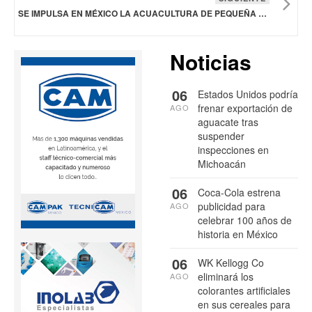
SE IMPULSA EN MÉXICO LA ACUACULTURA DE PEQUEÑA ESCALA Y BENEFICIA A MÁS DE 12 MIL FAMILIAS
Noticias
06
Estados Unidos podría
frenar exportación de
AGO
aguacate tras
suspender
inspecciones en
Michoacán
06
Coca-Cola estrena
publicidad para
AGO
celebrar 100 años de
historia en México
06
WK Kellogg Co
eliminará los
AGO
colorantes artificiales
en sus cereales para