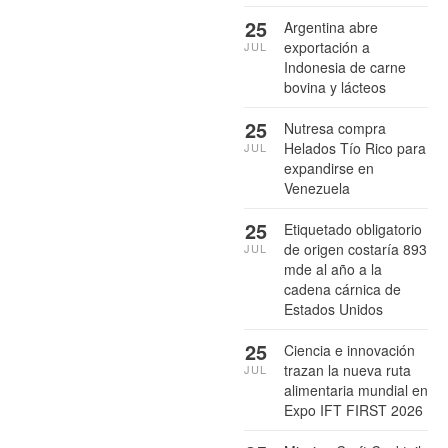
25
Argentina abre
exportación a
JUL
Indonesia de carne
bovina y lácteos
25
Nutresa compra
Helados Tío Rico para
JUL
expandirse en
Venezuela
25
Etiquetado obligatorio
de origen costaría 893
JUL
mde al año a la
cadena cárnica de
Estados Unidos
25
Ciencia e innovación
trazan la nueva ruta
JUL
alimentaria mundial en
Expo IFT FIRST 2026