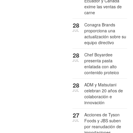
Ecuador y Canadá
exime las ventas de
carne
28
Conagra Brands
proporciona una
JUL
actualización sobre su
equipo directivo
28
Chef Boyardee
presenta pasta
JUL
enlatada con alto
contenido proteico
28
ADM y Matsutani
celebran 20 años de
JUL
colaboración e
innovación
27
Acciones de Tyson
Foods y JBS suben
JUL
por reanudación de
importaciones