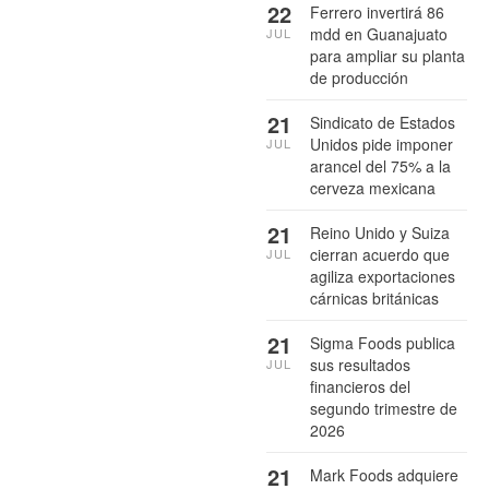
22
Ferrero invertirá 86
mdd en Guanajuato
JUL
para ampliar su planta
de producción
21
Sindicato de Estados
Unidos pide imponer
JUL
arancel del 75% a la
cerveza mexicana
21
Reino Unido y Suiza
cierran acuerdo que
JUL
agiliza exportaciones
cárnicas británicas
21
Sigma Foods publica
sus resultados
JUL
financieros del
segundo trimestre de
2026
21
Mark Foods adquiere