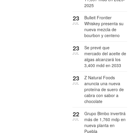
2025
23
Bulleit Frontier
Whiskey presenta su
JUL
nueva mezcla de
bourbon y centeno
23
Se prevé que
mercado del aceite de
JUL
algas alcanzará los
3,400 mdd en 2033
23
Z Natural Foods
anuncia una nueva
JUL
proteína de suero de
cabra con sabor a
chocolate
22
Grupo Bimbo invertirá
más de 1,760 mdp en
JUL
nueva planta en
Puebla