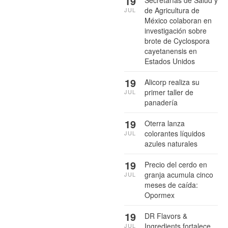
19
Secretarías de Salud y
de Agricultura de
JUL
México colaboran en
investigación sobre
brote de Cyclospora
cayetanensis en
Estados Unidos
19
Alicorp realiza su
primer taller de
JUL
panadería
19
Oterra lanza
colorantes líquidos
JUL
azules naturales
19
Precio del cerdo en
granja acumula cinco
JUL
meses de caída:
Opormex
19
DR Flavors &
Ingredients fortalece
JUL