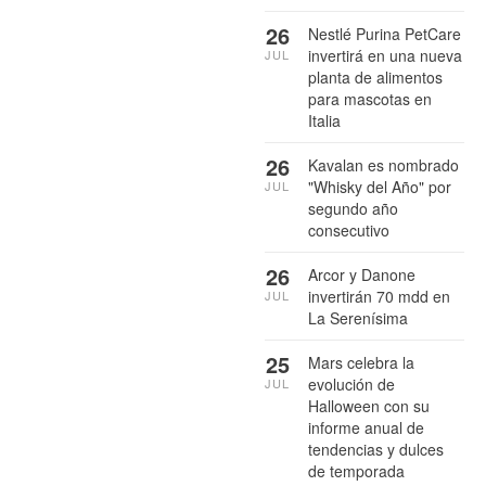
26
Nestlé Purina PetCare
invertirá en una nueva
JUL
planta de alimentos
para mascotas en
Italia
26
Kavalan es nombrado
"Whisky del Año" por
JUL
segundo año
consecutivo
26
Arcor y Danone
invertirán 70 mdd en
JUL
La Serenísima
25
Mars celebra la
evolución de
JUL
Halloween con su
informe anual de
tendencias y dulces
de temporada