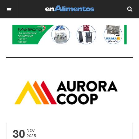
OFF CANVAS
30
NOV
2025