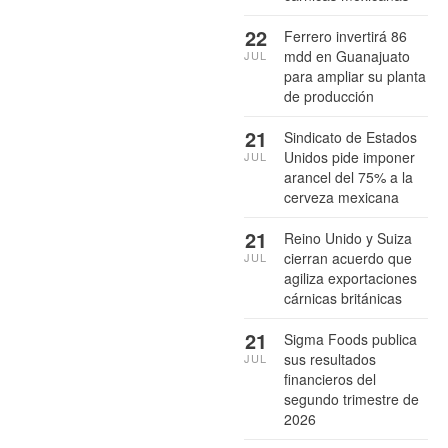
22
Ferrero invertirá 86
mdd en Guanajuato
JUL
para ampliar su planta
de producción
21
Sindicato de Estados
Unidos pide imponer
JUL
arancel del 75% a la
cerveza mexicana
21
Reino Unido y Suiza
cierran acuerdo que
JUL
agiliza exportaciones
cárnicas británicas
21
Sigma Foods publica
sus resultados
JUL
financieros del
segundo trimestre de
2026