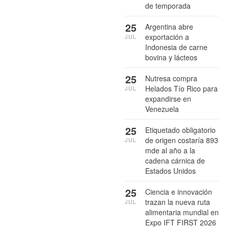
de temporada
25
Argentina abre
exportación a
JUL
Indonesia de carne
bovina y lácteos
25
Nutresa compra
Helados Tío Rico para
JUL
expandirse en
Venezuela
25
Etiquetado obligatorio
de origen costaría 893
JUL
mde al año a la
cadena cárnica de
Estados Unidos
25
Ciencia e innovación
trazan la nueva ruta
JUL
alimentaria mundial en
Expo IFT FIRST 2026