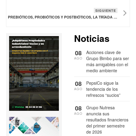
SIGUIENTE
PREBIÓTICOS, PROBIÓTICOS Y POSTBIÓTICOS, LA TRÍADA INVISIBLE QUE DEFINE TU SALUD INTESTINAL
Noticias
08
Acciones clave de
Grupo Bimbo para ser
AGO
más amigables con el
medio ambiente
08
PepsiCo sigue la
tendencia de los
AGO
refrescos “sucios”
08
Grupo Nutresa
anuncia sus
AGO
resultados financieros
del primer semestre
de 2026