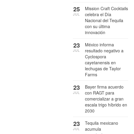
25
Mission Craft Cocktails
celebra el Día
JUL
Nacional del Tequila
con su última
innovación
23
México informa
resultado negativo a
JUL
Cyclospora
cayetanensis en
lechugas de Taylor
Farms
23
Bayer firma acuerdo
con RAGT para
JUL
comercializar a gran
escala trigo híbrido en
2030
23
Tequila mexicano
acumula
JUL