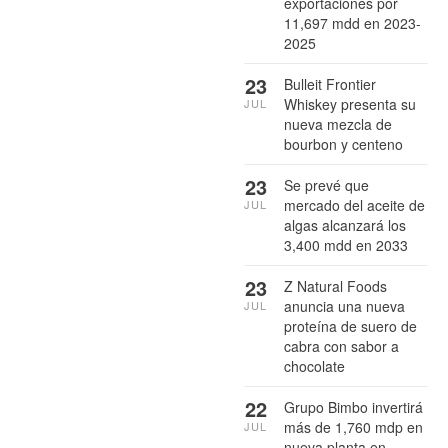
exportaciones por
11,697 mdd en 2023-
2025
23
Bulleit Frontier
Whiskey presenta su
JUL
nueva mezcla de
bourbon y centeno
23
Se prevé que
mercado del aceite de
JUL
algas alcanzará los
3,400 mdd en 2033
23
Z Natural Foods
anuncia una nueva
JUL
proteína de suero de
cabra con sabor a
chocolate
22
Grupo Bimbo invertirá
más de 1,760 mdp en
JUL
nueva planta en