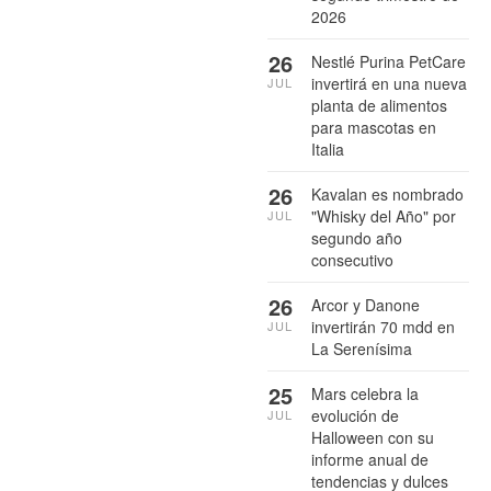
2026
26
Nestlé Purina PetCare
invertirá en una nueva
JUL
planta de alimentos
para mascotas en
Italia
26
Kavalan es nombrado
"Whisky del Año" por
JUL
segundo año
consecutivo
26
Arcor y Danone
invertirán 70 mdd en
JUL
La Serenísima
25
Mars celebra la
evolución de
JUL
Halloween con su
informe anual de
tendencias y dulces