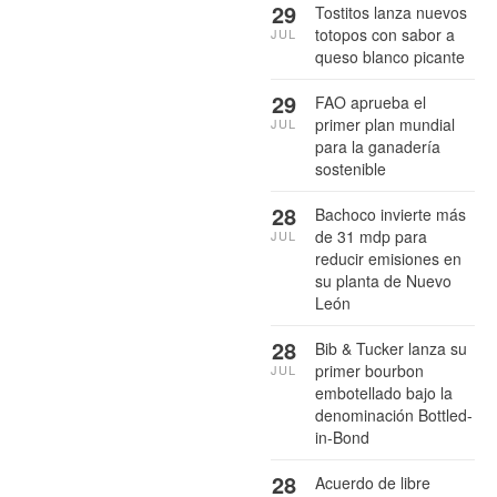
29
Tostitos lanza nuevos
totopos con sabor a
JUL
queso blanco picante
29
FAO aprueba el
primer plan mundial
JUL
para la ganadería
sostenible
28
Bachoco invierte más
de 31 mdp para
JUL
reducir emisiones en
su planta de Nuevo
León
28
Bib & Tucker lanza su
primer bourbon
JUL
embotellado bajo la
denominación Bottled-
in-Bond
28
Acuerdo de libre