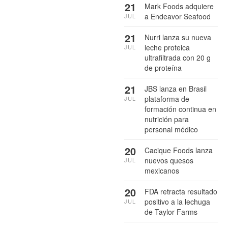
21
Mark Foods adquiere
a Endeavor Seafood
JUL
21
Nurri lanza su nueva
leche proteica
JUL
ultrafiltrada con 20 g
de proteína
21
JBS lanza en Brasil
plataforma de
JUL
formación continua en
nutrición para
personal médico
20
Cacique Foods lanza
nuevos quesos
JUL
mexicanos
20
FDA retracta resultado
positivo a la lechuga
JUL
de Taylor Farms