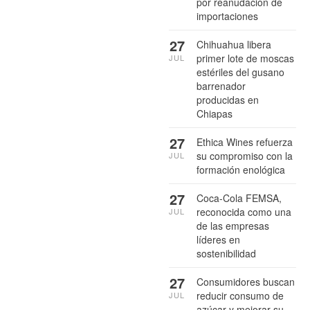
por reanudación de
importaciones
27
Chihuahua libera
primer lote de moscas
JUL
estériles del gusano
barrenador
producidas en
Chiapas
27
Ethica Wines refuerza
su compromiso con la
JUL
formación enológica
27
Coca-Cola FEMSA,
reconocida como una
JUL
de las empresas
líderes en
sostenibilidad
27
Consumidores buscan
reducir consumo de
JUL
azúcar y mejorar su