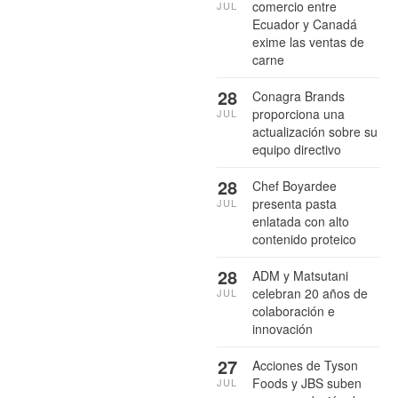
comercio entre
JUL
Ecuador y Canadá
exime las ventas de
carne
28
Conagra Brands
proporciona una
JUL
actualización sobre su
equipo directivo
28
Chef Boyardee
presenta pasta
JUL
enlatada con alto
contenido proteico
28
ADM y Matsutani
celebran 20 años de
JUL
colaboración e
innovación
27
Acciones de Tyson
Foods y JBS suben
JUL