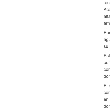
tec
Ac
alt
arm
Por
agu
su 
Est
pur
com
don
El 
con
en 
don