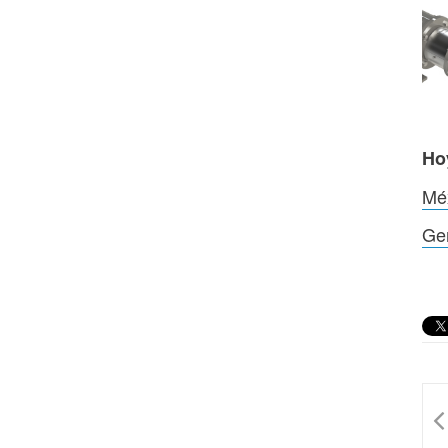
Ho
Méx
Gen