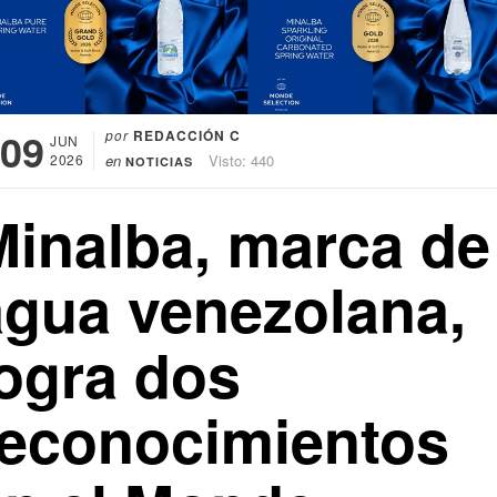
09
por
REDACCIÓN C
JUN
2026
en
Visto: 440
NOTICIAS
Minalba, marca de
agua venezolana,
logra dos
reconocimientos