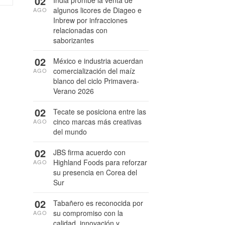
02
India prohíbe la venta de
algunos licores de Diageo e
AGO
Inbrew por infracciones
relacionadas con
saborizantes
02
México e industria acuerdan
comercialización del maíz
AGO
blanco del ciclo Primavera-
Verano 2026
02
Tecate se posiciona entre las
cinco marcas más creativas
AGO
del mundo
02
JBS firma acuerdo con
Highland Foods para reforzar
AGO
su presencia en Corea del
Sur
02
Tabañero es reconocida por
su compromiso con la
AGO
calidad, innovación y