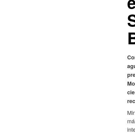
Co
ag
pre
Mo
cie
re
Min
máx
int