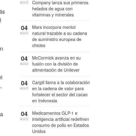
Company lanza sus primeros
AGO
helados de agua con
ás
vitaminas y minerales
l
04
Mars incorpora mentol
natural trazable a su cadena
AGO
de suministro europea de
chicles
en
04
McCormick avanza en su
fusión con la división de
AGO
alimentación de Unilever
el
04
Cargill llama a la colaboración
,
en la cadena de valor para
AGO
fortalecer el sector del cacao
en Indonesia
04
úa
Medicamentos GLP-1 e
inteligencia artificial redefinen
AGO
consumo de pollo en Estados
Unidos