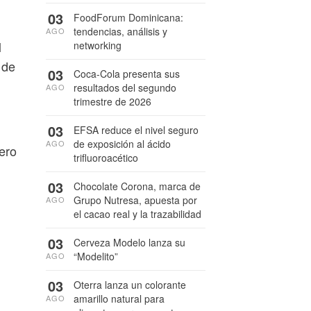
03
FoodForum Dominicana:
tendencias, análisis y
AGO
l
networking
 de
03
Coca-Cola presenta sus
resultados del segundo
AGO
trimestre de 2026
03
EFSA reduce el nivel seguro
de exposición al ácido
AGO
ero
trifluoroacético
03
Chocolate Corona, marca de
Grupo Nutresa, apuesta por
AGO
el cacao real y la trazabilidad
03
Cerveza Modelo lanza su
“Modelito”
AGO
03
Oterra lanza un colorante
amarillo natural para
AGO