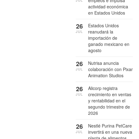
empleos e impulsa
JUL
actividad económica
en Estados Unidos
26
Estados Unidos
reanudará la
JUL
importación de
ganado mexicano en
agosto
26
Nutrisa anuncia
colaboración con Pixar
JUL
Animation Studios
26
Alicorp registra
crecimiento en ventas
JUL
y rentabilidad en el
segundo trimestre de
2026
26
Nestlé Purina PetCare
invertirá en una nueva
JUL
planta de alimentos