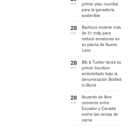
primer plan mundial
JUL
para la ganadería
sostenible
28
Bachoco invierte más
de 31 mdp para
JUL
reducir emisiones en
su planta de Nuevo
León
28
Bib & Tucker lanza su
primer bourbon
JUL
embotellado bajo la
denominación Bottled-
in-Bond
28
Acuerdo de libre
comercio entre
JUL
Ecuador y Canadá
exime las ventas de
carne