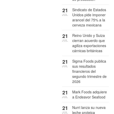
21
Sindicato de Estados
Unidos pide imponer
JUL
arancel del 75% a la
cerveza mexicana
21
Reino Unido y Suiza
cierran acuerdo que
JUL
agiliza exportaciones
cárnicas británicas
21
Sigma Foods publica
sus resultados
JUL
financieros del
segundo trimestre de
2026
21
Mark Foods adquiere
a Endeavor Seafood
JUL
21
Nurri lanza su nueva
leche proteica
JUL