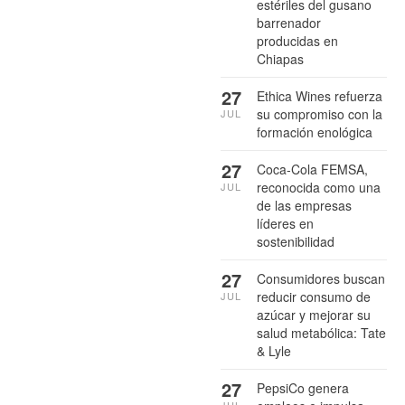
estériles del gusano
barrenador
producidas en
Chiapas
27
Ethica Wines refuerza
su compromiso con la
JUL
formación enológica
27
Coca-Cola FEMSA,
reconocida como una
JUL
de las empresas
líderes en
sostenibilidad
27
Consumidores buscan
reducir consumo de
JUL
azúcar y mejorar su
salud metabólica: Tate
& Lyle
27
PepsiCo genera