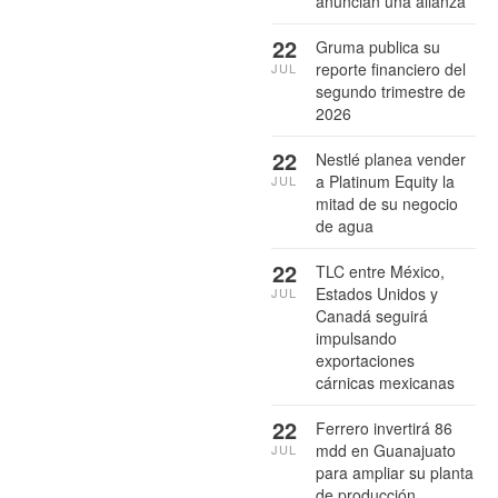
anuncian una alianza
22
Gruma publica su
reporte financiero del
JUL
segundo trimestre de
2026
22
Nestlé planea vender
a Platinum Equity la
JUL
mitad de su negocio
de agua
22
TLC entre México,
Estados Unidos y
JUL
Canadá seguirá
impulsando
exportaciones
cárnicas mexicanas
22
Ferrero invertirá 86
mdd en Guanajuato
JUL
para ampliar su planta
de producción