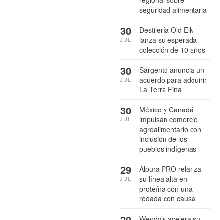
regional sobre
seguridad alimentaria
30
Destilería Old Elk
lanza su esperada
JUL
colección de 10 años
30
Sargento anuncia un
acuerdo para adquirir
JUL
La Terra Fina
30
México y Canadá
impulsan comercio
JUL
agroalimentario con
inclusión de los
pueblos indígenas
29
Alpura PRO relanza
su línea alta en
JUL
proteína con una
rodada con causa
29
Wendy’s acelera su