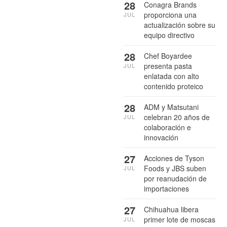
28
Conagra Brands
proporciona una
JUL
actualización sobre su
equipo directivo
28
Chef Boyardee
presenta pasta
JUL
enlatada con alto
contenido proteico
28
ADM y Matsutani
celebran 20 años de
JUL
colaboración e
innovación
27
Acciones de Tyson
Foods y JBS suben
JUL
por reanudación de
importaciones
27
Chihuahua libera
primer lote de moscas
JUL