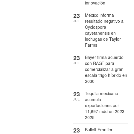
innovación
23
México informa
resultado negativo a
JUL
Cyclospora
cayetanensis en
lechugas de Taylor
Farms
23
Bayer firma acuerdo
con RAGT para
JUL
comercializar a gran
escala trigo híbrido en
2030
23
Tequila mexicano
acumula
JUL
exportaciones por
11,697 mdd en 2023-
2025
23
Bulleit Frontier