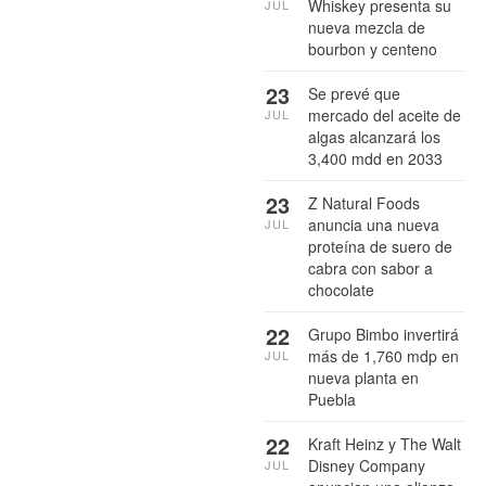
Whiskey presenta su
JUL
nueva mezcla de
bourbon y centeno
23
Se prevé que
mercado del aceite de
JUL
algas alcanzará los
3,400 mdd en 2033
23
Z Natural Foods
anuncia una nueva
JUL
proteína de suero de
cabra con sabor a
chocolate
22
Grupo Bimbo invertirá
más de 1,760 mdp en
JUL
nueva planta en
Puebla
22
Kraft Heinz y The Walt
Disney Company
JUL