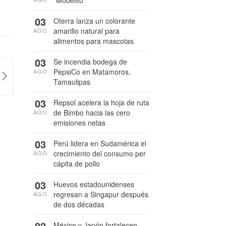
03
Oterra lanza un colorante
amarillo natural para
AGO
alimentos para mascotas
03
Se incendia bodega de
PepsiCo en Matamoros,
AGO
Tamaulipas
03
Repsol acelera la hoja de ruta
de Bimbo hacia las cero
AGO
emisiones netas
03
Perú lidera en Sudamérica el
crecimiento del consumo per
AGO
cápita de pollo
03
Huevos estadounidenses
regresan a Singapur después
AGO
de dos décadas
02
México y Japón fortalecen