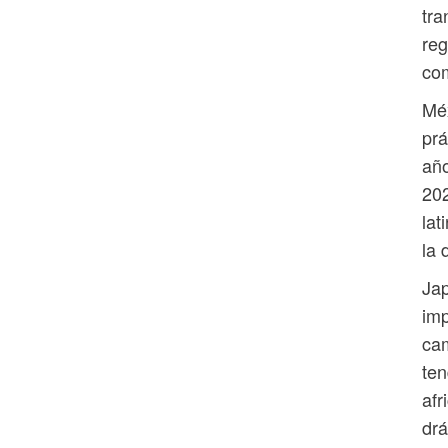
tra
reg
com
Méx
prá
año
202
lat
la 
Jap
imp
ca
ten
afr
drá