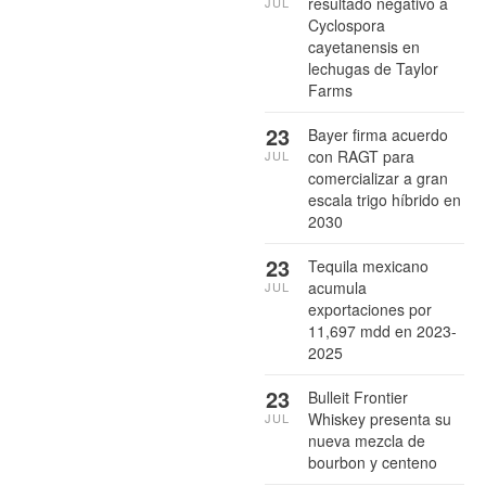
resultado negativo a
JUL
Cyclospora
cayetanensis en
lechugas de Taylor
Farms
23
Bayer firma acuerdo
con RAGT para
JUL
comercializar a gran
escala trigo híbrido en
2030
23
Tequila mexicano
acumula
JUL
exportaciones por
11,697 mdd en 2023-
2025
23
Bulleit Frontier
Whiskey presenta su
JUL
nueva mezcla de
bourbon y centeno