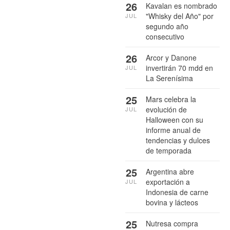
26
Kavalan es nombrado
"Whisky del Año" por
JUL
segundo año
consecutivo
26
Arcor y Danone
invertirán 70 mdd en
JUL
La Serenísima
25
Mars celebra la
evolución de
JUL
Halloween con su
informe anual de
tendencias y dulces
de temporada
25
Argentina abre
exportación a
JUL
Indonesia de carne
bovina y lácteos
25
Nutresa compra