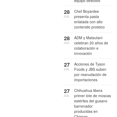
equipo directivo
28
Chef Boyardee
presenta pasta
JUL
enlatada con alto
contenido proteico
28
ADM y Matsutani
celebran 20 años de
JUL
colaboración e
innovación
27
Acciones de Tyson
Foods y JBS suben
JUL
por reanudación de
importaciones
27
Chihuahua libera
primer lote de moscas
JUL
estériles del gusano
barrenador
producidas en
Chiapas