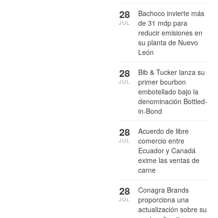
28
Bachoco invierte más
de 31 mdp para
JUL
reducir emisiones en
su planta de Nuevo
León
28
Bib & Tucker lanza su
primer bourbon
JUL
embotellado bajo la
denominación Bottled-
in-Bond
28
Acuerdo de libre
comercio entre
JUL
Ecuador y Canadá
exime las ventas de
carne
28
Conagra Brands
proporciona una
JUL
actualización sobre su