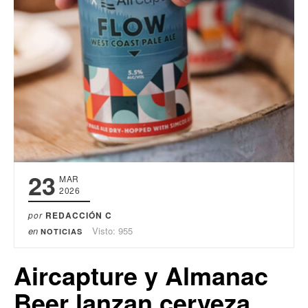
23
MAR
2026
por
REDACCIÓN C
en
Visto: 955
NOTICIAS
Aircapture y Almanac
Beer lanzan cerveza