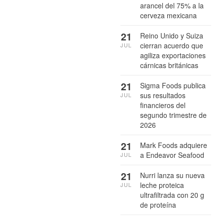
arancel del 75% a la
cerveza mexicana
21
Reino Unido y Suiza
cierran acuerdo que
JUL
agiliza exportaciones
cárnicas británicas
21
Sigma Foods publica
sus resultados
JUL
financieros del
segundo trimestre de
2026
21
Mark Foods adquiere
a Endeavor Seafood
JUL
21
Nurri lanza su nueva
leche proteica
JUL
ultrafiltrada con 20 g
de proteína