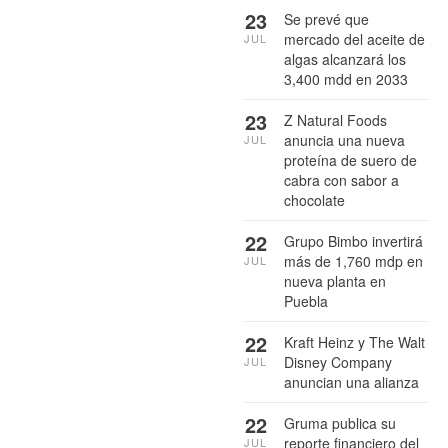
23
Se prevé que
mercado del aceite de
JUL
algas alcanzará los
3,400 mdd en 2033
23
Z Natural Foods
anuncia una nueva
JUL
proteína de suero de
cabra con sabor a
chocolate
22
Grupo Bimbo invertirá
más de 1,760 mdp en
JUL
nueva planta en
Puebla
22
Kraft Heinz y The Walt
Disney Company
JUL
anuncian una alianza
22
Gruma publica su
reporte financiero del
JUL